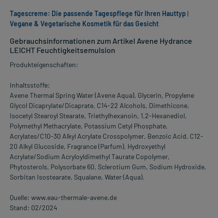
Tagescreme: Die passende Tagespflege für Ihren Hauttyp
|
Vegane & Vegetarische Kosmetik für das Gesicht
Gebrauchsinformationen zum Artikel Avene Hydrance
LEICHT Feuchtigkeitsemulsion
Produkteigenschaften:
Inhaltsstoffe:
Avene Thermal Spring Water (Avene Aqua), Glycerin, Propylene
Glycol Dicaprylate/Dicaprate, C14-22 Alcohols, Dimethicone,
Isocetyl Stearoyl Stearate, Triethylhexanoin, 1,2-Hexanediol,
Polymethyl Methacrylate, Potassium Cetyl Phosphate,
Acrylates/C10-30 Alkyl Acrylate Crosspolymer, Benzoic Acid, C12-
20 Alkyl Glucoside, Fragrance (Parfum), Hydroxyethyl
Acrylate/Sodium Acryloyldimethyl Taurate Copolymer,
Phytosterols, Polysorbate 60, Sclerotium Gum, Sodium Hydroxide,
Sorbitan Isostearate, Squalane, Water (Aqua).
Quelle: www.eau-thermale-avene.de
Stand: 02/2024