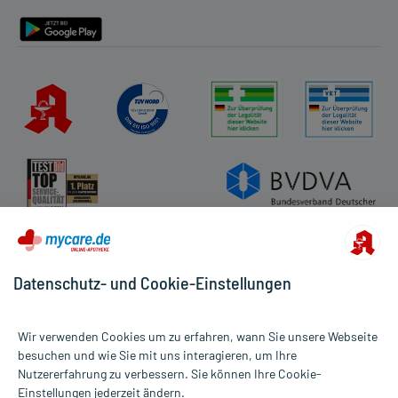
Barrierefreiheitserklärung
Datenschutz- und Cookie-Einstellungen
Wir verwenden Cookies um zu erfahren, wann Sie unsere Webseite
besuchen und wie Sie mit uns interagieren, um Ihre
Nutzererfahrung zu verbessern. Sie können Ihre Cookie-
Alle Preise gelten inkl. MwSt., ggf. zzgl. Versandkosten
Einstellungen jederzeit ändern.
Informationen auf dieser Website werden ausschließlich für