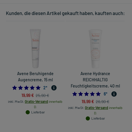
Kunden, die diesen Artikel gekauft haben, kauften auch:
Avene Beruhigende
Avene Hydrance
Augencreme, 15 ml
REICHHALTIG
Feuchtigkeitscreme, 40 ml
5.0
2
*
5.0
6
*
19,99 €
25,90 €
19,99 €
26,90 €
inkl. MwSt.
Gratis-Versand
innerhalb
in
D.
inkl. MwSt.
Gratis-Versand
innerhalb
Lieferbar
D.
Lieferbar