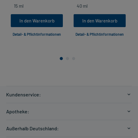
In den Warenkorb
In den Warenkorb
Detail- & Pflichtinformationen
Detail- & Pflichtinformationen
Kundenservice:
Versandkosten
Apotheke:
Zahlungsarten
Ratgeber
Kontakt
Außerhalb Deutschland:
E-Rezept
FAQ