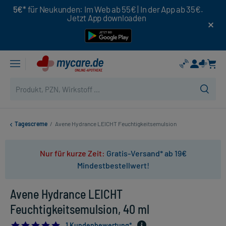
5€*
für Neukunden: Im Web ab 55€ | In der App ab 35€.
Jetzt App downloaden
Tagescreme
/
Avene Hydrance LEICHT Feuchtigkeitsemulsion
Nur für kurze Zeit:
Gratis-Versand* ab 19€
Mindestbestellwert!
Avene Hydrance LEICHT
Feuchtigkeitsemulsion, 40 ml
5.0
1 Kundenbewertung*