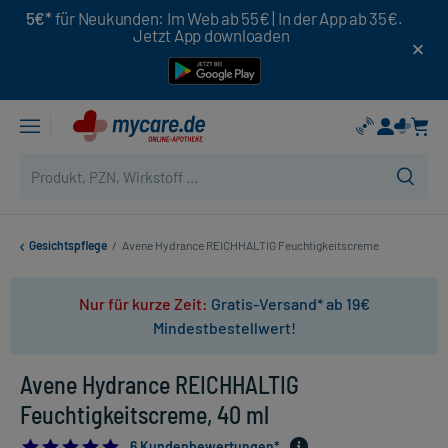
5€*
für Neukunden: Im Web ab 55€ | In der App ab 35€.
Jetzt App downloaden
Gesichtspflege
/
Avene Hydrance REICHHALTIG Feuchtigkeitscreme
Nur für kurze Zeit:
Gratis-Versand* ab 19€
Mindestbestellwert!
Avene Hydrance REICHHALTIG
Feuchtigkeitscreme, 40 ml
5.0
6 Kundenbewertungen*