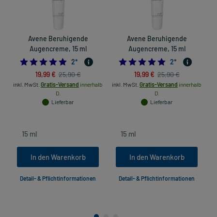
Avene Beruhigende
Avene Beruhigende
Augencreme, 15 ml
Augencreme, 15 ml
F
5.0
5.0
2
*
2
*
19,99 €
19,99 €
25,90 €
25,90 €
inkl. MwSt.
Gratis-Versand
innerhalb
inkl. MwSt.
Gratis-Versand
innerhalb
D.
D.
in
Lieferbar
Lieferbar
In den Warenkorb
In den Warenkorb
Detail- & Pflichtinformationen
Detail- & Pflichtinformationen