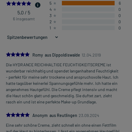
5.0
5
6
4
0
5,0 / 5
3
0
6 insgesamt
2
0
1
0
5.0
Romy aus Dippoldiswalde
12.04.2019
Die HYDRANCE REICHHALTIGE FEUCHTIGKEITSCREME ist
wunderbar reichhaltig und spendet langanhaltend Feuchtigkeit
- perfekt für meine sehr trockene und anspruchsvolle Haut. Ich
hatte tagsüber keinerlei Spannungsgefühle mehr. Ich hatte ein
angenehmes Hautgefühl. Die Creme pflegt intensiv und macht
die Haut schön glatt und geschmeidig. Sie duftet zart, zieht
rasch ein und ist eine perfekte Make-up Grundlage.
5.0
Anonym aus Reutlingen
23.09.2024
Eine sehr schöne Creme, zieht schnell ein ohne einen Fettfilm
auf der Haut zu hinterlassen. Lässt ein angenehmes Hautgefühl