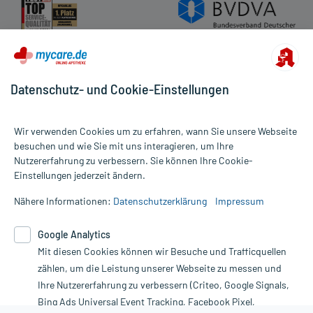
Datenschutz- und Cookie-Einstellungen
Wir verwenden Cookies um zu erfahren, wann Sie unsere Webseite
besuchen und wie Sie mit uns interagieren, um Ihre
Nutzererfahrung zu verbessern. Sie können Ihre Cookie-
Alle Preise gelten inkl. MwSt., ggf. zzgl. Versandkosten
Einstellungen jederzeit ändern.
Informationen auf dieser Website werden ausschließlich für
informative Zwecke zur Verfügung gestellt. Sie ersetzen keinesfalls
Nähere Informationen:
Datenschutzerklärung
Impressum
die Untersuchung und Behandlung durch einen Arzt. Bitte
beachten Sie, dass hierdurch weder Diagnosen gestellt noch
Google Analytics
Therapien eingeleitet werden können. | Diese Webseite benutzt
Mit diesen Cookies können wir Besuche und Trafficquellen
Google Analytics. Lesen Sie bitte dazu die wichtigen Hinweise in
unserer Datenschutzerklärung. Für den Widerruf einer Bestellung
zählen, um die Leistung unserer Webseite zu messen und
nutzen Sie das Formular:
Ihre Nutzererfahrung zu verbessern (Criteo, Google Signals,
Bing Ads Universal Event Tracking, Facebook Pixel,