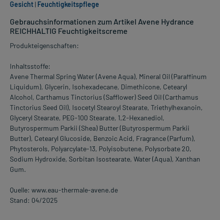
Gesicht
|
Feuchtigkeitspflege
Gebrauchsinformationen zum Artikel Avene Hydrance
REICHHALTIG Feuchtigkeitscreme
Produkteigenschaften:
Inhaltsstoffe:
Avene Thermal Spring Water (Avene Aqua), Mineral Oil (Paraffinum
Liquidum), Glycerin, Isohexadecane, Dimethicone, Cetearyl
Alcohol, Carthamus Tinctorius (Safflower) Seed Oil (Carthamus
Tinctorius Seed Oil), Isocetyl Stearoyl Stearate, Triethylhexanoin,
Glyceryl Stearate, PEG-100 Stearate, 1,2-Hexanediol,
Butyrospermum Parkii (Shea) Butter (Butyrospermum Parkii
Butter), Cetearyl Glucoside, Benzoic Acid, Fragrance (Parfum),
Phytosterols, Polyarcylate-13, Polyisobutene, Polysorbate 20,
Sodium Hydroxide, Sorbitan Isostearate, Water (Aqua), Xanthan
Gum.
Quelle: www.eau-thermale-avene.de
Stand: 04/2025