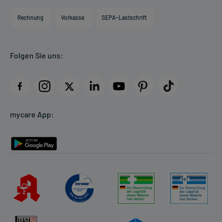
Hilfsmittelbox
Engagement
Direktabrechnung PKV
Rechnung
Vorkasse
SEPA-Lastschrift
Partner
Apotheke vor Ort
Kundenbewertungen
Folgen Sie uns:
AGB
Impressum
Datenschutz
Cookie-Einstellungen
mycare App:
Rückgabe/Widerruf
Barrierefreiheitserklärung