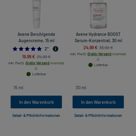
Avene Beruhigende
Avene Hydrance BOOST
Augencreme, 15 ml
Serum-Konzentrat, 30 ml
24,99 €
33,90 €
5.0
2
*
inkl. MwSt.
Gratis-Versand
innerhalb
19,99 €
25,90 €
D.
inkl. MwSt.
Gratis-Versand
innerhalb
Lieferbar
D.
Lieferbar
In den Warenkorb
In den Warenkorb
Detail- & Pflichtinformationen
Detail- & Pflichtinformationen