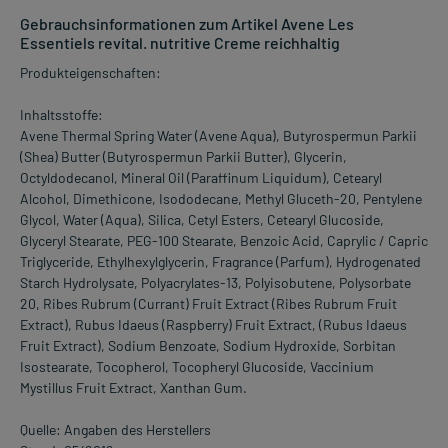
Gebrauchsinformationen zum Artikel Avene Les
Essentiels revital. nutritive Creme reichhaltig
Produkteigenschaften:
Inhaltsstoffe:
Avene Thermal Spring Water (Avene Aqua), Butyrospermun Parkii
(Shea) Butter (Butyrospermun Parkii Butter), Glycerin,
Octyldodecanol, Mineral Oil (Paraffinum Liquidum), Cetearyl
Alcohol, Dimethicone, Isododecane, Methyl Gluceth-20, Pentylene
Glycol, Water (Aqua), Silica, Cetyl Esters, Cetearyl Glucoside,
Glyceryl Stearate, PEG-100 Stearate, Benzoic Acid, Caprylic / Capric
Triglyceride, Ethylhexylglycerin, Fragrance (Parfum), Hydrogenated
Starch Hydrolysate, Polyacrylates-13, Polyisobutene, Polysorbate
20, Ribes Rubrum (Currant) Fruit Extract (Ribes Rubrum Fruit
Extract), Rubus Idaeus (Raspberry) Fruit Extract, (Rubus Idaeus
Fruit Extract), Sodium Benzoate, Sodium Hydroxide, Sorbitan
Isostearate, Tocopherol, Tocopheryl Glucoside, Vaccinium
Mystillus Fruit Extract, Xanthan Gum.
Quelle: Angaben des Herstellers