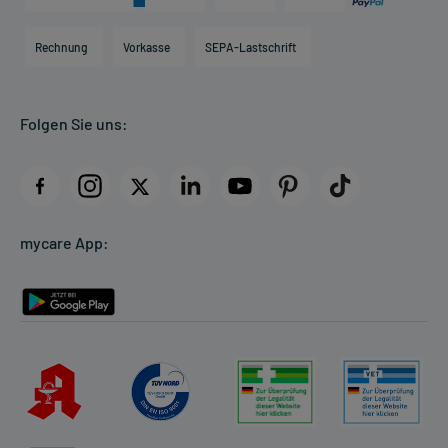
Karriere
Hilfsmittelbox
Engagement
Direktabrechnung PKV
Rechnung
Vorkasse
SEPA-Lastschrift
Partner
Apotheke vor Ort
Kundenbewertungen
Folgen Sie uns:
AGB
Impressum
Datenschutz
Cookie-Einstellungen
mycare App:
Rückgabe/Widerruf
Barrierefreiheitserklärung