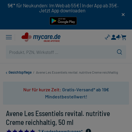
5€*
für Neukunden: Im Web ab 55€ | In der App ab 35€.
Jetzt App downloaden
Gesichtspflege
/
Avene Les Essentiels revital. nutritive Creme reichhaltig
Nur für kurze Zeit:
Gratis-Versand* ab 19€
Mindestbestellwert!
Avene Les Essentiels revital. nutritive
Creme reichhaltig, 50 ml
5.0
2 Kundenbewertungen*