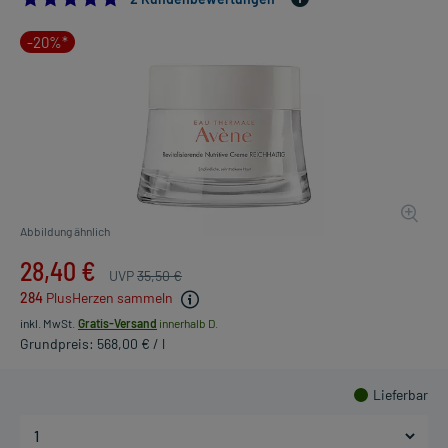
-20%*
Abbildung ähnlich
28,40 €
UVP
35,50 €
284
PlusHerzen sammeln
inkl. MwSt.
Gratis-Versand
innerhalb D.
Grundpreis: 568,00 € / l
Lieferbar