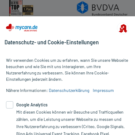
Datenschutz- und Cookie-Einstellungen
Wir verwenden Cookies um zu erfahren, wann Sie unsere Webseite
besuchen und wie Sie mit uns interagieren, um Ihre
Nutzererfahrung zu verbessern. Sie können Ihre Cookie-
Alle Preise gelten inkl. MwSt., ggf. zzgl. Versandkosten
Einstellungen jederzeit ändern.
Informationen auf dieser Website werden ausschließlich für
informative Zwecke zur Verfügung gestellt. Sie ersetzen keinesfalls
Nähere Informationen:
Datenschutzerklärung
Impressum
die Untersuchung und Behandlung durch einen Arzt. Bitte
beachten Sie, dass hierdurch weder Diagnosen gestellt noch
Google Analytics
Therapien eingeleitet werden können. | Diese Webseite benutzt
Mit diesen Cookies können wir Besuche und Trafficquellen
Google Analytics. Lesen Sie bitte dazu die wichtigen Hinweise in
unserer Datenschutzerklärung. Für den Widerruf einer Bestellung
zählen, um die Leistung unserer Webseite zu messen und
nutzen Sie das Formular:
Ihre Nutzererfahrung zu verbessern (Criteo, Google Signals,
Bing Ads Universal Event Tracking, Facebook Pixel,