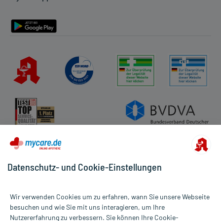
Barrierefreiheitserklärung
Datenschutz- und Cookie-Einstellungen
Wir verwenden Cookies um zu erfahren, wann Sie unsere Webseite
besuchen und wie Sie mit uns interagieren, um Ihre
Nutzererfahrung zu verbessern. Sie können Ihre Cookie-
Alle Preise gelten inkl. MwSt., ggf. zzgl. Versandkosten