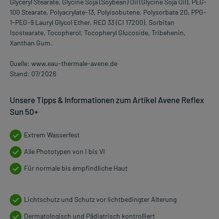
Glyceryl Stearate, Glycine Soja (Soybean) Oil (Glycine Soja Oil), PEG-
100 Stearate, Polyacrylate-13, Polyisobutene, Polysorbate 20, PPG-
1-PEG-9 Lauryl Glycol Ether, RED 33 (CI 17200), Sorbitan
Isostearate, Tocopherol, Tocopheryl Glucoside, Tribehenin,
Xanthan Gum.
Quelle: www.eau-thermale-avene.de
Stand: 07/2026
Unsere Tipps & Informationen zum Artikel Avene Reflex
Sun 50+
Extrem Wasserfest
Alle Phototypen von I bis VI
Für normale bis empfindliche Haut
Lichtschutz und Schutz vor lichtbedingter Alterung
Dermatologisch und Pädiatrisch kontrolliert