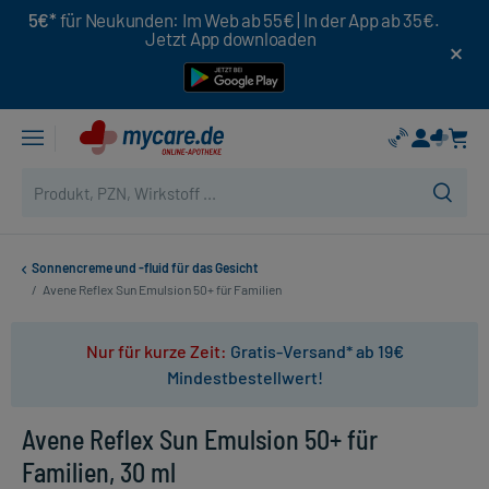
5€*
für Neukunden: Im Web ab 55€ | In der App ab 35€.
Jetzt App downloaden
Sonnencreme und -fluid für das Gesicht
/
Avene Reflex Sun Emulsion 50+ für Familien
Nur für kurze Zeit:
Gratis-Versand* ab 19€
Mindestbestellwert!
Avene Reflex Sun Emulsion 50+ für
Familien, 30 ml