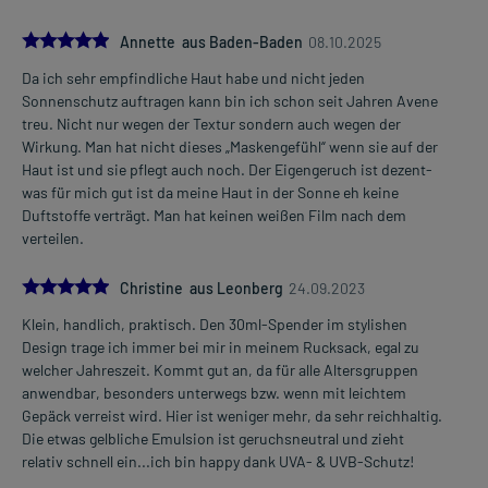
5.0
Annette aus Baden-Baden
08.10.2025
Da ich sehr empfindliche Haut habe und nicht jeden
Sonnenschutz auftragen kann bin ich schon seit Jahren Avene
treu. Nicht nur wegen der Textur sondern auch wegen der
Wirkung. Man hat nicht dieses „Maskengefühl“ wenn sie auf der
Haut ist und sie pflegt auch noch. Der Eigengeruch ist dezent-
was für mich gut ist da meine Haut in der Sonne eh keine
Duftstoffe verträgt. Man hat keinen weißen Film nach dem
verteilen.
5.0
Christine aus Leonberg
24.09.2023
Klein, handlich, praktisch. Den 30ml-Spender im stylishen
Design trage ich immer bei mir in meinem Rucksack, egal zu
welcher Jahreszeit. Kommt gut an, da für alle Altersgruppen
anwendbar, besonders unterwegs bzw. wenn mit leichtem
Gepäck verreist wird. Hier ist weniger mehr, da sehr reichhaltig.
Die etwas gelbliche Emulsion ist geruchsneutral und zieht
relativ schnell ein...ich bin happy dank UVA- & UVB-Schutz!