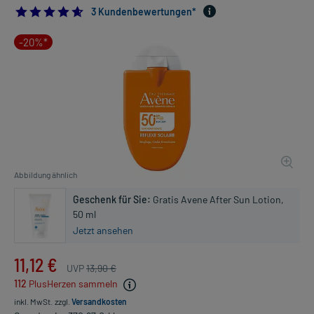
4.666666666666667
3 Kundenbewertungen*
-20%*
Abbildung ähnlich
Geschenk für Sie:
Gratis Avene After Sun Lotion,
50 ml
Jetzt ansehen
11,12 €
UVP
13,90 €
112
PlusHerzen sammeln
inkl. MwSt.
zzgl.
Versandkosten