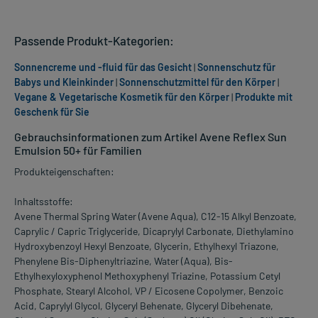
Passende Produkt-Kategorien:
Sonnencreme und -fluid für das Gesicht
|
Sonnenschutz für
Babys und Kleinkinder
|
Sonnenschutzmittel für den Körper
|
Vegane & Vegetarische Kosmetik für den Körper
|
Produkte mit
Geschenk für Sie
Gebrauchsinformationen zum Artikel Avene Reflex Sun
Emulsion 50+ für Familien
Produkteigenschaften:
Inhaltsstoffe:
Avene Thermal Spring Water (Avene Aqua), C12-15 Alkyl Benzoate,
Caprylic / Capric Triglyceride, Dicaprylyl Carbonate, Diethylamino
Hydroxybenzoyl Hexyl Benzoate, Glycerin, Ethylhexyl Triazone,
Phenylene Bis-Diphenyltriazine, Water (Aqua), Bis-
Ethylhexyloxyphenol Methoxyphenyl Triazine, Potassium Cetyl
Phosphate, Stearyl Alcohol, VP / Eicosene Copolymer, Benzoic
Acid, Caprylyl Glycol, Glyceryl Behenate, Glyceryl Dibehenate,