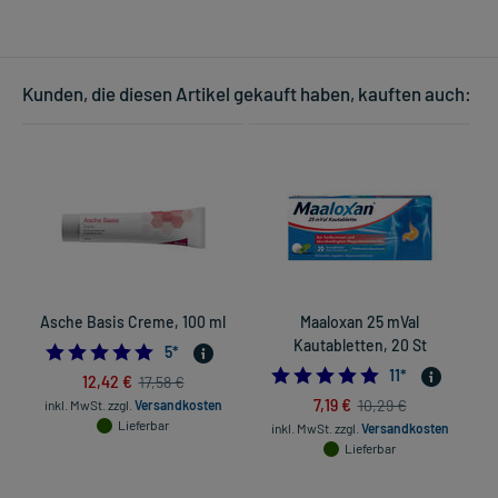
Kunden, die diesen Artikel gekauft haben, kauften auch:
Asche Basis Creme, 100 ml
Maaloxan 25 mVal
Kautabletten, 20 St
S
5.0
5
*
4.909090909090
11
*
12,42 €
17,58 €
7,19 €
10,29 €
inkl. MwSt.
zzgl.
Versandkosten
Lieferbar
inkl. MwSt.
zzgl.
Versandkosten
in
Lieferbar