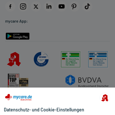
Datenschutz
Cookie-Einstellungen
mycare App:
Rückgabe/Widerruf
Barrierefreiheitserklärung
Datenschutz- und Cookie-Einstellungen