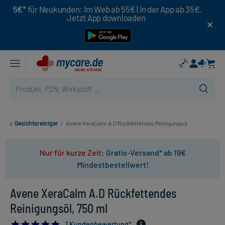
5€*
für Neukunden: Im Web ab 55€ | In der App ab 35€.
Jetzt App downloaden
Gesichtsreiniger
/
Avene XeraCalm A.D Rückfettendes Reinigungsöl
Nur für kurze Zeit:
Gratis-Versand* ab 19€
Mindestbestellwert!
Avene XeraCalm A.D Rückfettendes
Reinigungsöl, 750 ml
5.0
1 Kundenbewertung*