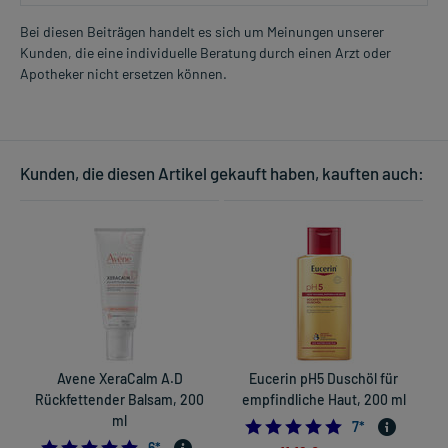
Bei diesen Beiträgen handelt es sich um Meinungen unserer
Kunden, die eine individuelle Beratung durch einen Arzt oder
Apotheker nicht ersetzen können.
Kunden, die diesen Artikel gekauft haben, kauften auch:
Avene XeraCalm A.D
Eucerin pH5 Duschöl für
Rückfettender Balsam, 200
empfindliche Haut, 200 ml
R
ml
5.0
7
*
5.0
6
*