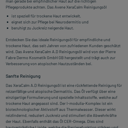
man gerade bei empfindlicher Haut auf die richtigen
Pflegeprodukte achten. Das Avene XeraCalm Reinigungsöl
ist speziell für trockene Haut entwickelt,
eignet sich zur Pflege bei Neurodermitis und
beruhigt zu Juckreiz neigende Haut.
Entdecken Sie das ideale Reinigungsöl für empfindliche und
trockene Haut, das seit Jahren von zufriedenen Kunden geschätzt
wird. Das Avene XeraCalm A.D Reinigungsöl wird von der Pierre
Fabre Dermo Kosmetik GmbH GB hergestellt und trägt auch zur
Verbesserung von atopischen Hautzuständen bei.
Sanfte Reinigung
Das XeraCalm A.D Reinigungsöl ist eine rückfettende Reinigung für
reizanfällige und atopische Dermatitis. Das Öl verfügt über eine
einzigartige Formulierung und spezielle Inhaltsstoffe, welche auf
trockene Haut angepasst sind. Der I-modulia-Komplex ist ein
biotechnologischer Aktivstoff aus Thermalwasser. Dieser wirkt
reizlindernd, reduziert Juckreiz und stimuliert die Abwehrkräfte
der Haut. Ebenfalls enthält das Öl CER-Omega. Dies sind
hautverträgliche Lipide, welche die Barrierefunktion stärken und