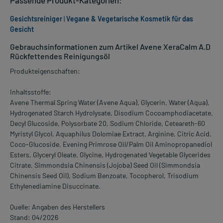
Gesichtsreiniger
|
Vegane & Vegetarische Kosmetik für das
Gesicht
Gebrauchsinformationen zum Artikel Avene XeraCalm A.D
Rückfettendes Reinigungsöl
Produkteigenschaften:
Inhaltsstoffe:
Avene Thermal Spring Water (Avene Aqua), Glycerin, Water (Aqua),
Hydrogenated Starch Hydrolysate, Disodium Cocoamphodiacetate,
Decyl Glucoside, Polysorbate 20, Sodium Chloride, Ceteareth-60
Myristyl Glycol, Aquaphilus Dolomiae Extract, Arginine, Citric Acid,
Coco-Glucoside, Evening Primrose Oil/Palm Oil Aminopropanediol
Esters, Glyceryl Oleate, Glycine, Hydrogenated Vegetable Glycerides
Citrate, Simmondsia Chinensis (Jojoba) Seed Oil (Simmondsia
Chinensis Seed Oil), Sodium Benzoate, Tocopherol, Trisodium
Ethylenediamine Disuccinate.
Quelle: Angaben des Herstellers
Stand: 04/2026