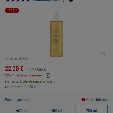
-22%*
Abbildung ähnlich
22,30 €
UVP
28,90 €
223
PlusHerzen sammeln
inkl. MwSt.
Gratis-Versand
innerhalb D.
Grundpreis: 29,73 € / l
Packungseinheit
Nicht lieferbar
400 ml
400 ml
750 ml