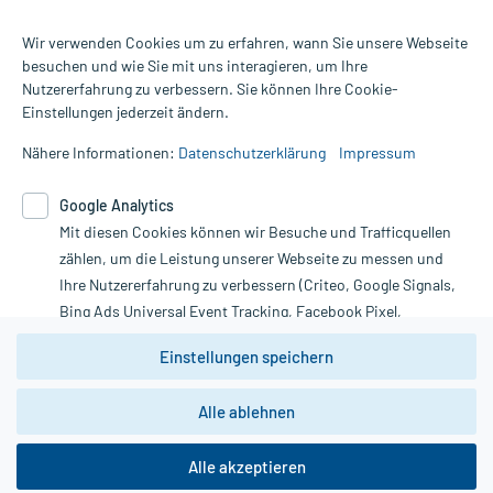
Wir verwenden Cookies um zu erfahren, wann Sie unsere Webseite
besuchen und wie Sie mit uns interagieren, um Ihre
Nutzererfahrung zu verbessern. Sie können Ihre Cookie-
Alle Preise gelten inkl. MwSt., ggf. zzgl. Versandkosten
Einstellungen jederzeit ändern.
Informationen auf dieser Website werden ausschließlich für
informative Zwecke zur Verfügung gestellt. Sie ersetzen keinesfalls
Nähere Informationen:
Datenschutzerklärung
Impressum
die Untersuchung und Behandlung durch einen Arzt. Bitte
beachten Sie, dass hierdurch weder Diagnosen gestellt noch
Google Analytics
Therapien eingeleitet werden können. | Diese Webseite benutzt
Mit diesen Cookies können wir Besuche und Trafficquellen
Google Analytics. Lesen Sie bitte dazu die wichtigen Hinweise in
unserer Datenschutzerklärung. Für den Widerruf einer Bestellung
zählen, um die Leistung unserer Webseite zu messen und
nutzen Sie das Formular:
Ihre Nutzererfahrung zu verbessern (Criteo, Google Signals,
Bing Ads Universal Event Tracking, Facebook Pixel,
Vertrag widerrufen
Youtube-Social Plugin).
Einstellungen speichern
Wir weisen darauf hin, dass die
Datenschutzbestimmungen von
Google Analytics
nicht
Alle ablehnen
*Hinweise zu unseren Aktionen und Bewertungen
zwingend den Europäischen Anforderungen gem. EU-
DSGVO genügen und ein Datentransfer in Drittstaaten bzw.
die USA nicht ausgeschlossen werden kann. Wie die
Alle akzeptieren
Daten dort verarbeitet werden, kann nicht geprüft und
nachvollzogen werden.
copyright @ 2026 Roland Helle e.K. - Versandapotheke - Alle Rechte vorbehalten