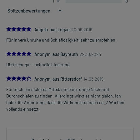
1
0
1-mal täglich
vor dem Schlafengehen (ca. 1/2 bis 1 Stunde davor)
Die Gesamtdosis sollte nicht ohne Rücksprache mit einem Arzt
oder Apotheker überschritten werden.
5.0
Angela aus Legau
20.09.2019
Für innere Unruhe und Schlaflosigkeit, sehr zu empfehlen.
Art der Anwendung?
Mehr anzeigen
Nehmen Sie das Arzneimittel mit Flüssigkeit (z.B. 1 Glas Wasser)
5.0
ein. Bei der Einnahme sollten Sie aufrecht stehen oder sitzen.
Anonym aus Bayreuth
22.10.2024
Hilft sehr gut - schnelle Lieferung
Dauer der Anwendung?
Ohne ärztlichen Rat sollten Sie das Arzneimittel nicht länger als 2
4.0
Anonym aus Rittersdorf
14.03.2015
Wochen anwenden. Bei länger anhaltenden oder regelmäßig
wiederkehrenden Beschwerden sollten Sie Ihren Arzt aufsuchen.
Für mich ein sicheres Mittel, um eine ruhige Nacht mit
Durchschlafen zu finden. Allerdings wirkt es nicht gleich. Ich
Überdosierung?
habe die Vermutung, dass die Wirkung erst nach ca. 2 Wochen
Bei einer Überdosierung kann es unter anderem zu Magen-Darm-
vollends einsetzt.
Beschwerden kommen. Setzen Sie sich bei dem Verdacht auf eine
Überdosierung umgehend mit einem Arzt in Verbindung.
Einnahme vergessen?
Setzen Sie die Einnahme zum nächsten vorgeschriebenen