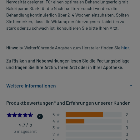
Nervosität geeignet. Für einen optimalen Behandlungserfolg mit
Baldriparan Stark für die Nacht sollte versucht werden, die
Behandlung kontinuierlich über 2-4 Wochen einzuhalten. Sollten
Sie bemerken, dass die Wirkung der überzogenen Tabletten zu
stark oder zu schwach ist, konsultieren Sie bitte Ihren Arzt.
Hinweis:
Weiterführende Angaben zum Hersteller finden Sie
hier
.
Zu Risiken und Nebenwirkungen lesen Sie die Packungsbeilage
und fragen Sie Ihre Ärztin, Ihren Arzt oder in Ihrer Apotheke.
Weitere Informationen
Anwendungsgebiete:
Produktbewertungen* und Erfahrungen unserer Kunden
- Schlafstörungen
4.666666666666667
5
2
4
1
Dosierung und Anwendungshinweise:
4,7 / 5
3
0
Jugendliche ab 12 Jahren und Erwachsene
3 insgesamt
2
0
1 Tablette