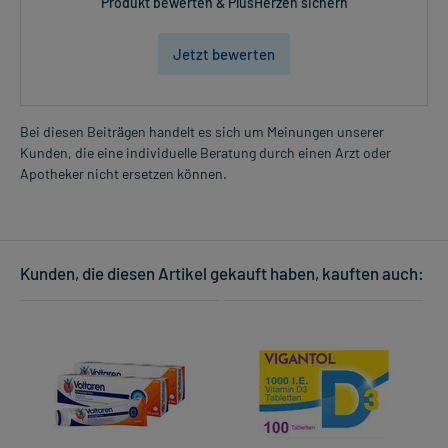
Produkt bewerten & PlusHerzen sichern
Zeitpunkt ganz normal (also nicht mit der doppelten Menge) fort.
Jetzt bewerten
Generell gilt: Achten Sie vor allem bei Säuglingen, Kleinkindern und
älteren Menschen auf eine gewissenhafte Dosierung. Im
Zweifelsfalle fragen Sie Ihren Arzt oder Apotheker nach etwaigen
Auswirkungen oder Vorsichtsmaßnahmen.
Bei diesen Beiträgen handelt es sich um Meinungen unserer
Kunden, die eine individuelle Beratung durch einen Arzt oder
Eine vom Arzt verordnete Dosierung kann von den Angaben der
Apotheker nicht ersetzen können.
Packungsbeilage abweichen. Da der Arzt sie individuell abstimmt,
sollten Sie das Arzneimittel daher nach seinen Anweisungen
anwenden.
Kunden, die diesen Artikel gekauft haben, kauften auch:
Gegenanzeigen:
Was spricht gegen eine Anwendung?
- Überempfindlichkeit gegen die Inhaltsstoffe
Welche Altersgruppe ist zu beachten?
- Kinder unter 12 Jahren: Das Arzneimittel sollte in dieser
Altersgruppe in der Regel nicht angewendet werden.