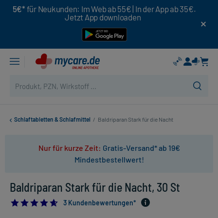
5€*
für Neukunden: Im Web ab 55€ | In der App ab 35€.
Jetzt App downloaden
Schlaftabletten & Schlafmittel
/
Baldriparan Stark für die Nacht
Nur für kurze Zeit:
Gratis-Versand* ab 19€
Mindestbestellwert!
Baldriparan Stark für die Nacht, 30 St
4.666666666666667
3 Kundenbewertungen*