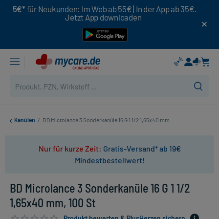
5€*
für Neukunden: Im Web ab 55€ | In der App ab 35€.
Jetzt App downloaden
Kanülen
/
BD Microlance 3 Sonderkanüle 16 G 1 1/2 1,65x40 mm
Nur für kurze Zeit:
Gratis-Versand* ab 19€
Mindestbestellwert!
BD Microlance 3 Sonderkanüle 16 G 1 1/2
1,65x40 mm, 100 St
Produkt bewerten & PlusHerzen sichern