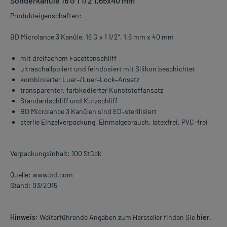
Sonderkanüle 16 G 1 1/2 1,65x40 mm
Produkteigenschaften:
BD Microlance 3 Kanüle, 16 G x 1 1/2“, 1,6 mm x 40 mm
mit dreifachem Facettenschliff
ultraschallpoliert und feindosiert mit Silikon beschichtet
kombinierter Luer–/Luer–Lock–Ansatz
transparenter, farbkodierter Kunststoffansatz
Standardschliff und Kurzschliff
BD Microlance 3 Kanülen sind EO–sterilisiert
sterile Einzelverpackung, Einmalgebrauch, latexfrei, PVC–frei
Verpackungsinhalt: 100 Stück
Quelle: www.bd.com
Stand: 03/2015
Hinweis:
Weiterführende Angaben zum Hersteller finden Sie
hier
.