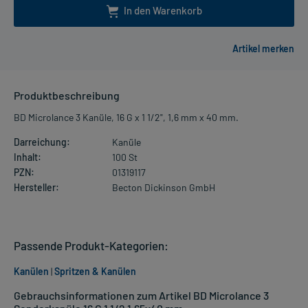
In den Warenkorb
Produktbeschreibung
BD Microlance 3 Kanüle, 16 G x 1 1/2", 1,6 mm x 40 mm.
Darreichung:
Kanüle
Inhalt:
100 St
PZN:
01319117
Hersteller:
Becton Dickinson GmbH
Passende Produkt-Kategorien:
Kanülen
|
Spritzen & Kanülen
Gebrauchsinformationen zum Artikel BD Microlance 3