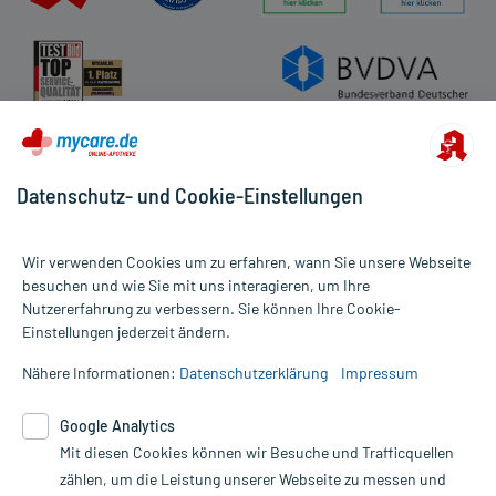
Datenschutz- und Cookie-Einstellungen
Wir verwenden Cookies um zu erfahren, wann Sie unsere Webseite
besuchen und wie Sie mit uns interagieren, um Ihre
Nutzererfahrung zu verbessern. Sie können Ihre Cookie-
Alle Preise gelten inkl. MwSt., ggf. zzgl. Versandkosten
Einstellungen jederzeit ändern.
Informationen auf dieser Website werden ausschließlich für
informative Zwecke zur Verfügung gestellt. Sie ersetzen keinesfalls
Nähere Informationen:
Datenschutzerklärung
Impressum
die Untersuchung und Behandlung durch einen Arzt. Bitte
beachten Sie, dass hierdurch weder Diagnosen gestellt noch
Google Analytics
Therapien eingeleitet werden können. | Diese Webseite benutzt
Mit diesen Cookies können wir Besuche und Trafficquellen
Google Analytics. Lesen Sie bitte dazu die wichtigen Hinweise in
unserer Datenschutzerklärung. Für den Widerruf einer Bestellung
zählen, um die Leistung unserer Webseite zu messen und