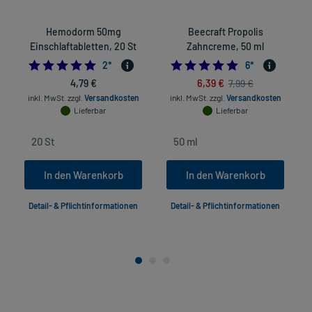
Hemodorm 50mg
Beecraft Propolis
C
Einschlaftabletten, 20 St
Zahncreme, 50 ml
5.0
5.0
2
*
6
*
4,79 €
6,39 €
7,99 €
inkl. MwSt.
zzgl.
Versandkosten
inkl. MwSt.
zzgl.
Versandkosten
Lieferbar
Lieferbar
In den Warenkorb
In den Warenkorb
Detail- & Pflichtinformationen
Detail- & Pflichtinformationen