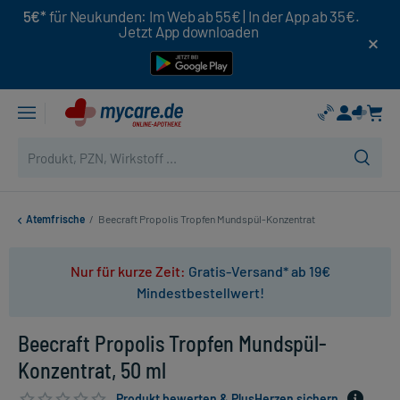
5€*
für Neukunden: Im Web ab 55€ | In der App ab 35€.
Jetzt App downloaden
Atemfrische
/
Beecraft Propolis Tropfen Mundspül-Konzentrat
Nur für kurze Zeit:
Gratis-Versand* ab 19€
Mindestbestellwert!
Beecraft Propolis Tropfen Mundspül-
Konzentrat, 50 ml
Produkt bewerten & PlusHerzen sichern