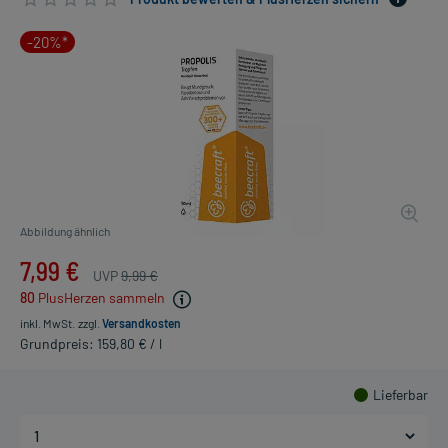
-20%*
Abbildung ähnlich
7,99 €
UVP
9,99 €
80
PlusHerzen sammeln
inkl. MwSt.
zzgl.
Versandkosten
Grundpreis: 159,80 € / l
Lieferbar