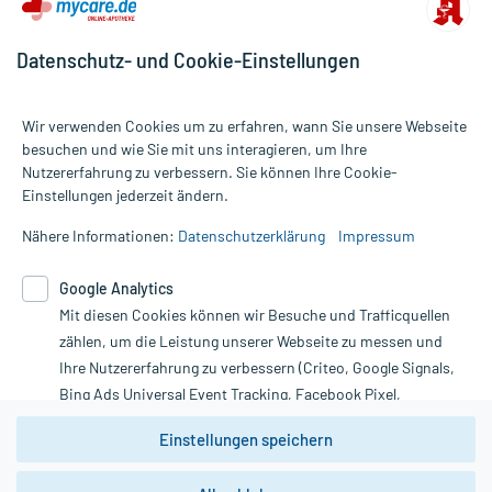
Datenschutz- und Cookie-Einstellungen
Wir verwenden Cookies um zu erfahren, wann Sie unsere Webseite
besuchen und wie Sie mit uns interagieren, um Ihre
Nutzererfahrung zu verbessern. Sie können Ihre Cookie-
Alle Preise gelten inkl. MwSt., ggf. zzgl. Versandkosten
Einstellungen jederzeit ändern.
Informationen auf dieser Website werden ausschließlich für
informative Zwecke zur Verfügung gestellt. Sie ersetzen keinesfalls
Nähere Informationen:
Datenschutzerklärung
Impressum
die Untersuchung und Behandlung durch einen Arzt. Bitte
beachten Sie, dass hierdurch weder Diagnosen gestellt noch
Google Analytics
Therapien eingeleitet werden können. | Diese Webseite benutzt
Mit diesen Cookies können wir Besuche und Trafficquellen
Google Analytics. Lesen Sie bitte dazu die wichtigen Hinweise in
unserer Datenschutzerklärung. Für den Widerruf einer Bestellung
zählen, um die Leistung unserer Webseite zu messen und
nutzen Sie das Formular:
Ihre Nutzererfahrung zu verbessern (Criteo, Google Signals,
Bing Ads Universal Event Tracking, Facebook Pixel,
Vertrag widerrufen
Youtube-Social Plugin).
Einstellungen speichern
Wir weisen darauf hin, dass die
Datenschutzbestimmungen von
Google Analytics
nicht