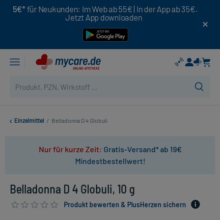
5€*
für Neukunden: Im Web ab 55€ | In der App ab 35€.
Jetzt App downloaden
Einzelmittel
/
Belladonna D 4 Globuli
Nur für kurze Zeit:
Gratis-Versand* ab 19€
Mindestbestellwert!
Belladonna D 4 Globuli, 10 g
Produkt bewerten & PlusHerzen sichern