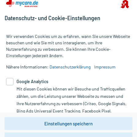
Datenschutz- und Cookie-Einstellungen
Wir verwenden Cookies um zu erfahren, wann Sie unsere Webseite
besuchen und wie Sie mit uns interagieren, um Ihre
Nutzererfahrung zu verbessern. Sie können Ihre Cookie-
Alle Preise gelten inkl. MwSt., ggf. zzgl. Versandkosten
Einstellungen jederzeit ändern.
Informationen auf dieser Website werden ausschließlich für
informative Zwecke zur Verfügung gestellt. Sie ersetzen keinesfalls
Nähere Informationen:
Datenschutzerklärung
Impressum
die Untersuchung und Behandlung durch einen Arzt. Bitte
beachten Sie, dass hierdurch weder Diagnosen gestellt noch
Google Analytics
Therapien eingeleitet werden können. | Diese Webseite benutzt
Mit diesen Cookies können wir Besuche und Trafficquellen
Google Analytics. Lesen Sie bitte dazu die wichtigen Hinweise in
unserer Datenschutzerklärung. Für den Widerruf einer Bestellung
zählen, um die Leistung unserer Webseite zu messen und
nutzen Sie das Formular:
Ihre Nutzererfahrung zu verbessern (Criteo, Google Signals,
Bing Ads Universal Event Tracking, Facebook Pixel,
Vertrag widerrufen
Youtube-Social Plugin).
Einstellungen speichern
Wir weisen darauf hin, dass die
Datenschutzbestimmungen von
Google Analytics
nicht