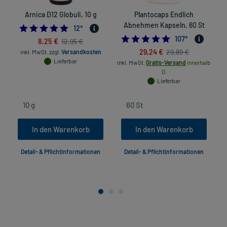
Arnica D12 Globuli, 10 g
Plantocaps Endlich
N
Abnehmen Kapseln, 60 St
5.0
12
*
4.8317757009345
107
*
8,25 €
12,95 €
29,24 €
29,89 €
inkl. MwSt.
zzgl.
Versandkosten
Lieferbar
inkl. MwSt.
Gratis-Versand
innerhalb
D.
Lieferbar
In den Warenkorb
In den Warenkorb
Detail- & Pflichtinformationen
Detail- & Pflichtinformationen