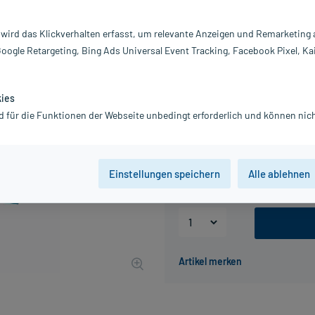
Inhalt:
10
PZN:
00
 wird das Klickverhalten erfasst, um relevante Anzeigen und Remarketing
Hersteller:
be
Google Retargeting, Bing Ads Universal Event Tracking, Facebook Pixel, Ka
Achtung Kühlware! Artikel wird gek
Packstationen oder Postfilialen).
kies
3,14 €
d für die Funktionen der Webseite unbedingt erforderlich und können nich
32
PlusHerzen samm
inkl. MwSt.
zzgl.
Versandkosten
Beschaffungskosten: 2,50 €
Einstellungen speichern
Alle ablehnen