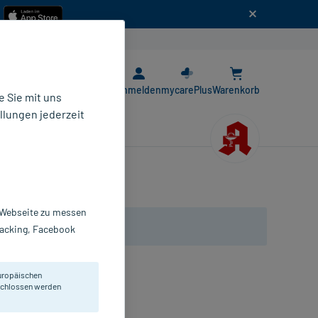
n
E-Rezept App
Anmelden
mycarePlus
Warenkorb
 Sie mit uns
llungen jederzeit
r Webseite zu messen
Tracking, Facebook
uropäischen
n.
eschlossen werden
einkdr.-Suppositorien