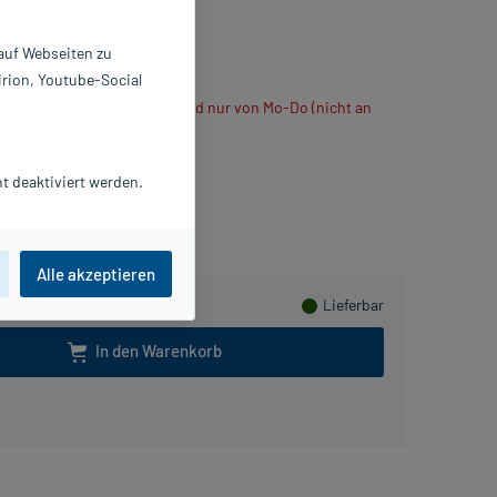
 St
116642
 auf Webseiten zu
ne Arzneimittel GmbH
irion, Youtube-Social
ühlt verschickt, daher Versand nur von Mo-Do (nicht an
t deaktiviert werden.
eln
Alle akzeptieren
Lieferbar
In den Warenkorb