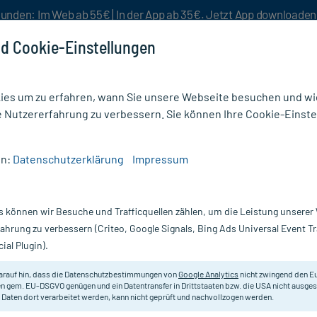
unden: Im Web ab 55€ | In der App ab 35€. Jetzt App downloade
d Cookie-Einstellungen
es um zu erfahren, wann Sie unsere Webseite besuchen und wie
e Nutzererfahrung zu verbessern. Sie können Ihre Cookie-Einste
nlösen
Rezeptur
Aktion %
en:
Datenschutzerklärung
Impressum
r
/
ben-u-ron 250 mg Zäpfchen für Kinder von 2-8 Jahren
s können wir Besuche und Trafficquellen zählen, um die Leistung unsere
Nur für kurze Zeit:
Gratis-Versand* ab 19€ Mindestbestellwert!
fahrung zu verbessern (Criteo, Google Signals, Bing Ads Universal Event 
ial Plugin).
ür Kinder von 2-8
arauf hin, dass die Datenschutzbestimmungen von
Google Analytics
nicht zwingend den E
Zäpfchen für Kinder von 2-8 Jahre
n gem. EU-DSGVO genügen und ein Datentransfer in Drittstaaten bzw. die USA nicht ausg
 Daten dort verarbeitet werden, kann nicht geprüft und nachvollzogen werden.
Darreichung:
Kl