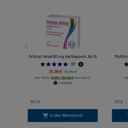
Orlistat Hexal 60 mg Hartkapseln, 84 St
Multili
4.8
15
*
35,99 €
70,94 €
inkl. MwSt.
Gratis-Versand
innerhalb D.
in
Lieferbar
In den Warenkorb