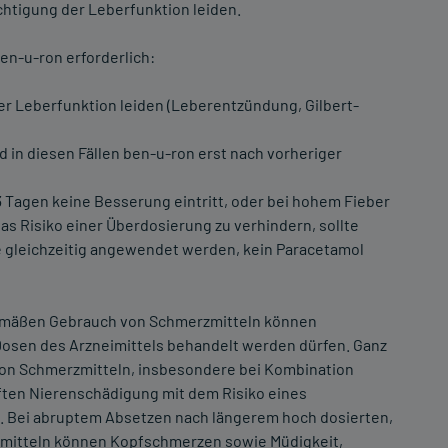
chtigung der Leberfunktion leiden.
en-u-ron erforderlich:
,
der Leberfunktion leiden (Leberentzündung, Gilbert-
d in diesen Fällen ben-u-ron erst nach vorheriger
Tagen keine Besserung eintritt, oder bei hohem Fieber
as Risiko einer Überdosierung zu verhindern, sollte
ie gleichzeitig angewendet werden, kein Paracetamol
emäßen Gebrauch von Schmerzmitteln können
Dosen des Arzneimittels behandelt werden dürfen. Ganz
on Schmerzmitteln, insbesondere bei Kombination
ften Nierenschädigung mit dem Risiko eines
. Bei abruptem Absetzen nach längerem hoch dosierten,
itteln können Kopfschmerzen sowie Müdigkeit,