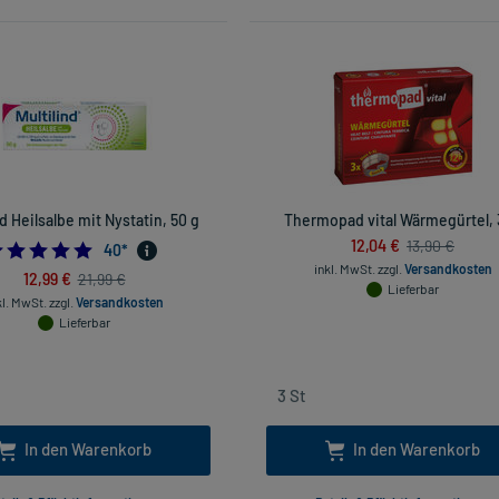
nd Heilsalbe mit Nystatin, 50 g
Thermopad vital Wärmegürtel, 
12,04 €
13,90 €
4.9
40
*
inkl. MwSt.
zzgl.
Versandkosten
12,99 €
21,99 €
Lieferbar
kl. MwSt.
zzgl.
Versandkosten
Lieferbar
In den Warenkorb
In den Warenkorb