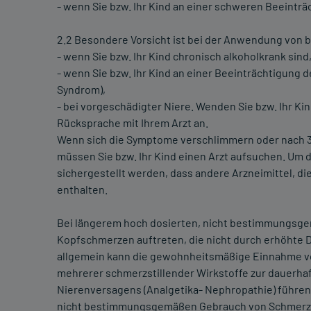
- wenn Sie bzw. Ihr Kind an einer schweren Beeinträ
2.2 Besondere Vorsicht ist bei der Anwendung von b
- wenn Sie bzw. Ihr Kind chronisch alkoholkrank sind
- wenn Sie bzw. Ihr Kind an einer Beeinträchtigung 
Syndrom),
- bei vorgeschädigter Niere. Wenden Sie bzw. Ihr Kin
Rücksprache mit Ihrem Arzt an.
Wenn sich die Symptome verschlimmern oder nach 3 
müssen Sie bzw. Ihr Kind einen Arzt aufsuchen. Um d
sichergestellt werden, dass andere Arzneimittel, d
enthalten.
Bei längerem hoch dosierten, nicht bestimmungsg
Kopfschmerzen auftreten, die nicht durch erhöhte 
allgemein kann die gewohnheitsmäßige Einnahme v
mehrerer schmerzstillender Wirkstoffe zur dauerha
Nierenversagens (Analgetika- Nephropathie) führen
nicht bestimmungsgemäßen Gebrauch von Schmerzm