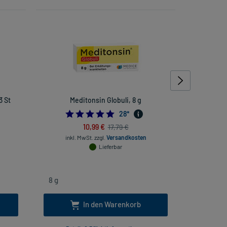
3 St
Meditonsin Globuli, 8 g
Osanit
4.857142857142857
28
*
10,99 €
17,79 €
inkl. MwSt.
zzgl.
Versandkosten
inkl
Lieferbar
In den Warenkorb