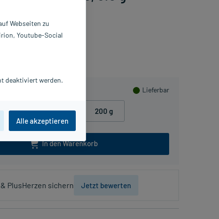
 auf Webseiten zu
irion, Youtube-Social
Herzen sammeln
t deaktiviert werden.
Lieferbar
50 g
100 g
200 g
Alle akzeptieren
In den Warenkorb
& PlusHerzen sichern
Jetzt bewerten