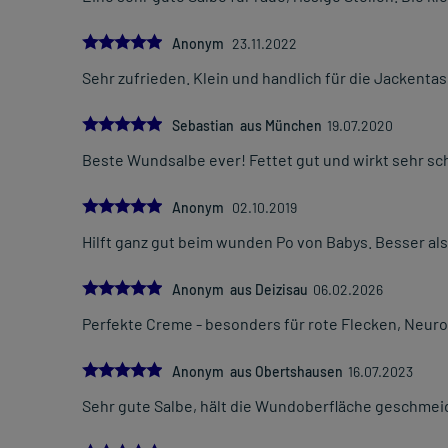
5.0
Anonym
23.11.2022
Sehr zufrieden. Klein und handlich für die Jackenta
5.0
Sebastian aus München
19.07.2020
Beste Wundsalbe ever! Fettet gut und wirkt sehr sch
5.0
Anonym
02.10.2019
Hilft ganz gut beim wunden Po von Babys. Besser als 
5.0
Anonym aus Deizisau
06.02.2026
Perfekte Creme - besonders für rote Flecken, Neur
5.0
Anonym aus Obertshausen
16.07.2023
Sehr gute Salbe, hält die Wundoberfläche geschmeidi