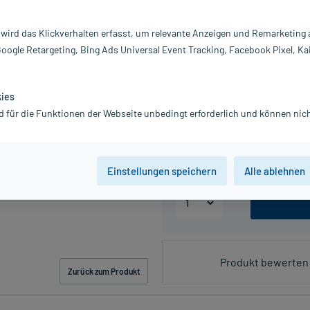
 wird das Klickverhalten erfasst, um relevante Anzeigen und Remarketing
PZN:01578793
Google Retargeting, Bing Ads Universal Event Tracking, Facebook Pixel, Ka
2,37 €
UVP
2,77 €
24
Plus
inkl. MwSt.
zzgl.
Versandkosten
kies
d für die Funktionen der Webseite unbedingt erforderlich und können nich
Packungseinheit
4 g
20 g
Einstellungen speichern
Alle ablehnen
Produkt bewerten 
Zurück zum Produkt