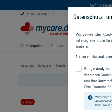
5€*
für Neuk
Hotline 03491-877012
Datenschutz- un
Wir verwenden Cooki
interagieren, um Ihr
Kategorien
Marken
Ratgeber
E-Rezept ei
ändern.
Nähere Information
mycare.de
/
Kategorien
/
Familie
/
Kinder
/
Hautverletzungen
/
Be
Google Analytics
Mit diesen Cookie
und Ihre Nutzerer
Pixel, Youtube-Soc
Wir weisen d
Anforderunge
-14%*
kann. Wie die