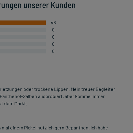
rungen unserer Kunden
46
0
0
0
0
erletzungen oder trockene Lippen. Mein treuer Begleiter
re Panthenol-Salben ausprobiert, aber komme immer
uf dem Markt.
mal einem Pickel nutz ich gern Bepanthen. Ich habe