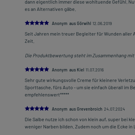
dann eigentlich immer diese wohltuende Gefühl. Nut
es an Alternativen gäbe.
5.0
Anonym aus Görwihl
12.06.2019
Seit Jahren mein treuer Begleiter für Wunden aller Ar
Zeit.
Die Produktbewertung steht im Zusammenhang mit 
5.0
Anonym aus Kiel
11.07.2016
Sehr gute wirkungsvolle Creme für kleinere Verletzu
Sporttasche, fürs Auto - um sie einfach überall im B
empfehlenswert*****
5.0
Anonym aus Grevenbroich
24.07.2024
Die Salbe nutze ich schon von klein auf, super bei k
weniger Narben bilden. Zudem noch um die Ecke in 