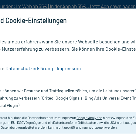
unden: Im Web ab 55€ | In der App ab 35€. Jetzt App downloade
d Cookie-Einstellungen
es um zu erfahren, wann Sie unsere Webseite besuchen und wie
e Nutzererfahrung zu verbessern. Sie können Ihre Cookie-Einste
nlösen
Rezeptur
Aktion %
en:
Datenschutzerklärung
Impressum
panthen Wund- und Heilsalbe
s können wir Besuche und Trafficquellen zählen, um die Leistung unsere
Nur für kurze Zeit:
Gratis-Versand* ab 19€ Mindestbestellwert!
fahrung zu verbessern (Criteo, Google Signals, Bing Ads Universal Event 
ial Plugin).
Erfahrungen & B
arauf hin, dass die Datenschutzbestimmungen von
Google Analytics
nicht zwingend den E
n gem. EU-DSGVO genügen und ein Datentransfer in Drittstaaten bzw. die USA nicht ausg
 Daten dort verarbeitet werden, kann nicht geprüft und nachvollzogen werden.
Bepanthen Wund- 