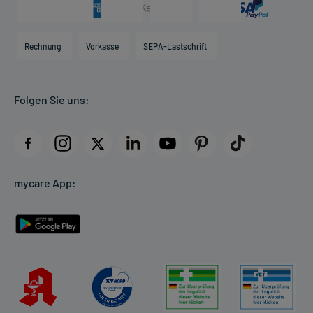
Arzneimittelinformationen
Karriere
Hilfsmittelbox
Engagement
Direktabrechnung PKV
Rechnung
Vorkasse
SEPA-Lastschrift
Partner
Apotheke vor Ort
Kundenbewertungen
Folgen Sie uns:
AGB
Impressum
Datenschutz
Cookie-Einstellungen
mycare App:
Rückgabe/Widerruf
Barrierefreiheitserklärung