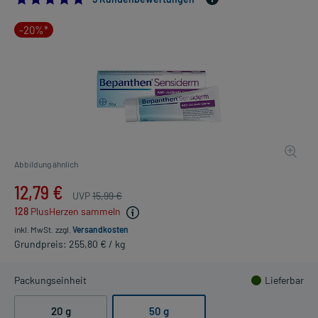
-20%*
Abbildung ähnlich
12,79 €
UVP
15,99 €
128
PlusHerzen sammeln
inkl. MwSt.
zzgl.
Versandkosten
Grundpreis: 255,80 € / kg
Packungseinheit
Lieferbar
20 g
50 g