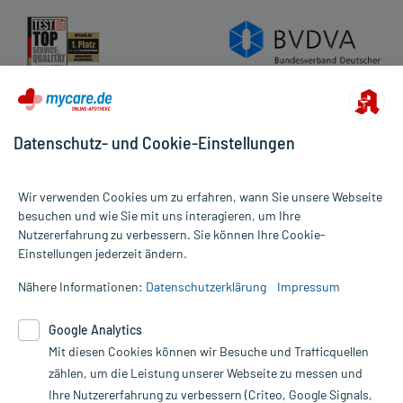
Datenschutz- und Cookie-Einstellungen
Wir verwenden Cookies um zu erfahren, wann Sie unsere Webseite
besuchen und wie Sie mit uns interagieren, um Ihre
Nutzererfahrung zu verbessern. Sie können Ihre Cookie-
Alle Preise gelten inkl. MwSt., ggf. zzgl. Versandkosten
Einstellungen jederzeit ändern.
Informationen auf dieser Website werden ausschließlich für
informative Zwecke zur Verfügung gestellt. Sie ersetzen keinesfalls
Nähere Informationen:
Datenschutzerklärung
Impressum
die Untersuchung und Behandlung durch einen Arzt. Bitte
beachten Sie, dass hierdurch weder Diagnosen gestellt noch
Google Analytics
Therapien eingeleitet werden können. | Diese Webseite benutzt
Mit diesen Cookies können wir Besuche und Trafficquellen
Google Analytics. Lesen Sie bitte dazu die wichtigen Hinweise in
unserer Datenschutzerklärung. Für den Widerruf einer Bestellung
zählen, um die Leistung unserer Webseite zu messen und
nutzen Sie das Formular:
Ihre Nutzererfahrung zu verbessern (Criteo, Google Signals,