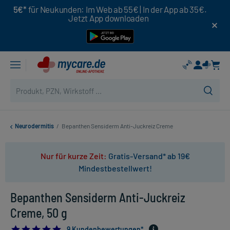
5€*
für Neukunden: Im Web ab 55€ | In der App ab 35€.
Jetzt App downloaden
Neurodermitis
/
Bepanthen Sensiderm Anti-Juckreiz Creme
Nur für kurze Zeit:
Gratis-Versand* ab 19€
Mindestbestellwert!
Bepanthen Sensiderm Anti-Juckreiz
Creme, 50 g
5.0
9 Kundenbewertungen*