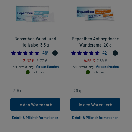
Bepanthen Wund- und
Bepanthen Antiseptische
Heilsalbe, 3.5 g
Wundcreme, 20 g
5.0
4.8809523809523
46
*
42
*
2,37 €
4,99 €
2,77 €
7,89 €
inkl. MwSt.
zzgl.
Versandkosten
inkl. MwSt.
zzgl.
Versandkosten
Lieferbar
Lieferbar
In den Warenkorb
In den Warenkorb
Detail- & Pflichtinformationen
Detail- & Pflichtinformationen