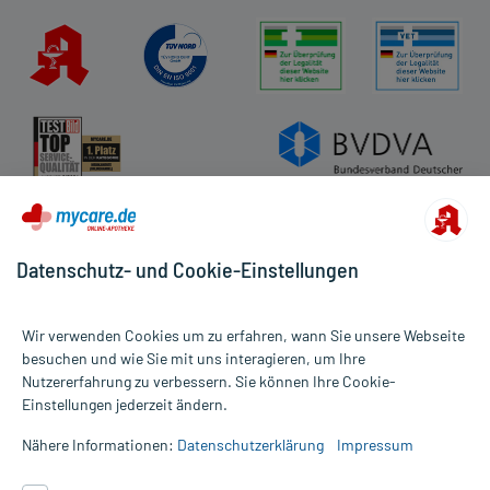
Datenschutz- und Cookie-Einstellungen
Wir verwenden Cookies um zu erfahren, wann Sie unsere Webseite
besuchen und wie Sie mit uns interagieren, um Ihre
Nutzererfahrung zu verbessern. Sie können Ihre Cookie-
Alle Preise gelten inkl. MwSt., ggf. zzgl. Versandkosten
Einstellungen jederzeit ändern.
Informationen auf dieser Website werden ausschließlich für
informative Zwecke zur Verfügung gestellt. Sie ersetzen keinesfalls
Nähere Informationen:
Datenschutzerklärung
Impressum
die Untersuchung und Behandlung durch einen Arzt. Bitte
beachten Sie, dass hierdurch weder Diagnosen gestellt noch