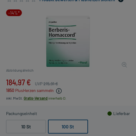
-14%*
Abbildung ähnlich
184,97 €
UVP
215,91 €
1850
PlusHerzen sammeln
inkl. MwSt.
Gratis-Versand
innerhalb D.
Packungseinheit
Lieferbar
10 St
100 St