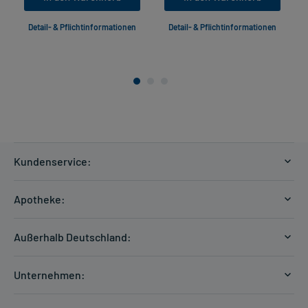
Detail- & Pflichtinformationen
Detail- & Pflichtinformationen
Kundenservice:
Versandkosten
Apotheke:
Zahlungsarten
Ratgeber
Kontakt
Außerhalb Deutschland:
E-Rezept
FAQ
Versandkosten Schweiz
Papierrezept einlösen
Hilfe
Unternehmen:
Formular anfordern
mycarePlus
Experten-Team