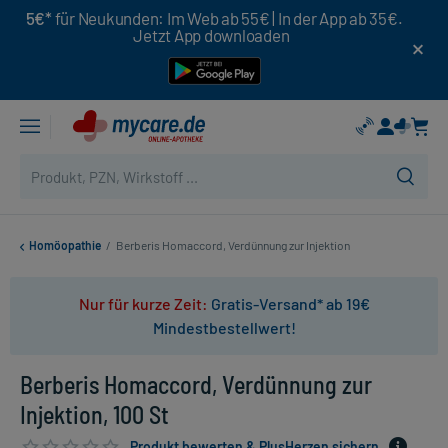
5€*
für Neukunden: Im Web ab 55€ | In der App ab 35€.
Jetzt App downloaden
Homöopathie
/
Berberis Homaccord, Verdünnung zur Injektion
Nur für kurze Zeit:
Gratis-Versand* ab 19€
Mindestbestellwert!
Berberis Homaccord, Verdünnung zur
Injektion, 100 St
Produkt bewerten & PlusHerzen sichern