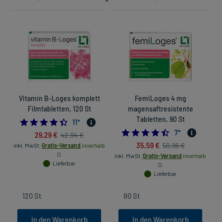
Vitamin B-Loges komplett
FemiLoges 4 mg
Filmtabletten, 120 St
magensaftresistente
Tabletten, 90 St
4.454545454545454
11
*
4.428571428571
7
*
29,29 €
42,94 €
35,59 €
50,96 €
inkl. MwSt.
Gratis-Versand
innerhalb
D.
inkl. MwSt.
Gratis-Versand
innerhalb
Lieferbar
D.
Lieferbar
In den Warenkorb
In den Warenkorb