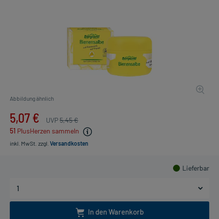
Abbildung ähnlich
5,07 €
UVP
5,45 €
51
PlusHerzen sammeln
inkl. MwSt.
zzgl.
Versandkosten
Lieferbar
In den Warenkorb