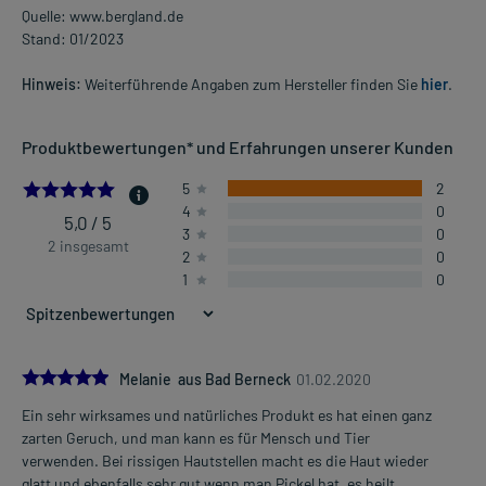
Quelle: www.bergland.de
Stand: 01/2023
Hinweis:
Weiterführende Angaben zum Hersteller finden Sie
hier
.
Produktbewertungen* und Erfahrungen unserer Kunden
5.0
5
2
4
0
5,0 / 5
3
0
2 insgesamt
2
0
1
0
5.0
Melanie aus Bad Berneck
01.02.2020
Ein sehr wirksames und natürliches Produkt es hat einen ganz
zarten Geruch, und man kann es für Mensch und Tier
verwenden. Bei rissigen Hautstellen macht es die Haut wieder
glatt und ebenfalls sehr gut wenn man Pickel hat, es heilt