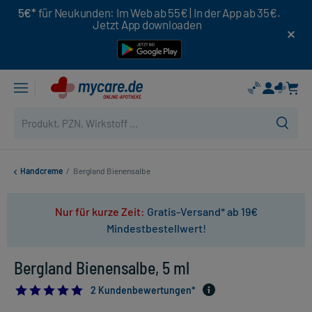
5€*
für Neukunden: Im Web ab 55€ | In der App ab 35€.
Jetzt App downloaden
Handcreme
/
Bergland Bienensalbe
Nur für kurze Zeit:
Gratis-Versand* ab 19€
Mindestbestellwert!
Bergland Bienensalbe, 5 ml
5.0
2 Kundenbewertungen*