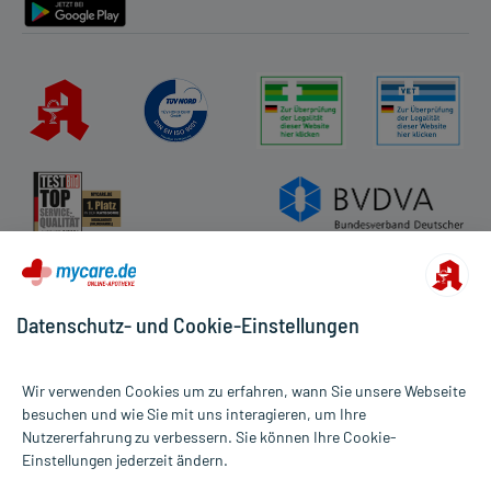
Datenschutz- und Cookie-Einstellungen
Wir verwenden Cookies um zu erfahren, wann Sie unsere Webseite
besuchen und wie Sie mit uns interagieren, um Ihre
Nutzererfahrung zu verbessern. Sie können Ihre Cookie-
Alle Preise gelten inkl. MwSt., ggf. zzgl. Versandkosten
Einstellungen jederzeit ändern.
Informationen auf dieser Website werden ausschließlich für
informative Zwecke zur Verfügung gestellt. Sie ersetzen keinesfalls