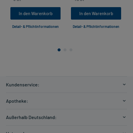
In den Warenkorb
In den Warenkorb
Detail- & Pflichtinformationen
Detail- & Pflichtinformationen
Kundenservice:
Versandkosten
Apotheke:
Zahlungsarten
Ratgeber
Kontakt
Außerhalb Deutschland:
E-Rezept
FAQ
Versandkosten Schweiz
Papierrezept einlösen
Hilfe