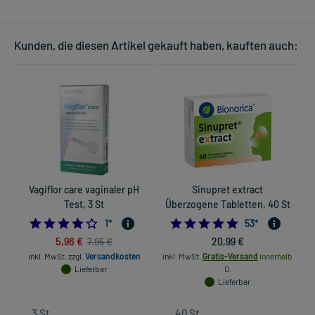
Kunden, die diesen Artikel gekauft haben, kauften auch:
Vagiflor care vaginaler pH
Sinupret extract
Test, 3 St
Überzogene Tabletten, 40 St
4.0
4.9433962264150
1
*
53
*
5,96 €
20,99 €
7,95 €
inkl. MwSt.
zzgl.
Versandkosten
inkl. MwSt.
Gratis-Versand
innerhalb
Lieferbar
D.
Lieferbar