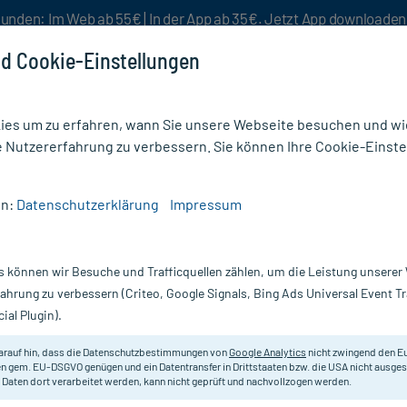
unden: Im Web ab 55€ | In der App ab 35€. Jetzt App downloade
d Cookie-Einstellungen
es um zu erfahren, wann Sie unsere Webseite besuchen und wie
e Nutzererfahrung zu verbessern. Sie können Ihre Cookie-Einste
nlösen
Rezeptur
Aktion %
en:
Datenschutzerklärung
Impressum
Öle & Zubehör
/
Bergland Lemongras Öl
s können wir Besuche und Trafficquellen zählen, um die Leistung unsere
Nur für kurze Zeit:
Gratis-Versand* ab 19€ Mindestbestellwert!
fahrung zu verbessern (Criteo, Google Signals, Bing Ads Universal Event 
ial Plugin).
l
Bergland Pharma
arauf hin, dass die Datenschutzbestimmungen von
Google Analytics
nicht zwingend den E
n gem. EU-DSGVO genügen und ein Datentransfer in Drittstaaten bzw. die USA nicht ausg
 Daten dort verarbeitet werden, kann nicht geprüft und nachvollzogen werden.
100 % naturreines ätherisches Öl.