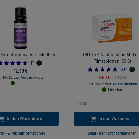
löl naturrein ätherisch, 10 ml
IBU-LYSIN ratiopharm 400 
Filmtabletten, 50 St
5.0
1
*
4.925
80
*
12,39 €
8,69 €
21,80 €
kl. MwSt.
zzgl.
Versandkosten
Lieferbar
inkl. MwSt.
zzgl.
Versandkosten
Lieferbar
In den Warenkorb
In den Warenkorb
tail- & Pflichtinformationen
Detail- & Pflichtinformationen