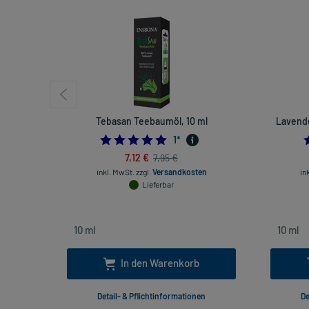
Tebasan Teebaumöl, 10 ml
Lavende
5.0
1
*
7,12 €
7,95 €
inkl. MwSt.
zzgl.
Versandkosten
in
Lieferbar
In den Warenkorb
Detail- & Pflichtinformationen
De