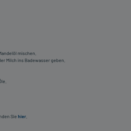
 Mandelöl mischen.
oder Milch ins Badewasser geben.
Öle.
inden Sie
hier
.