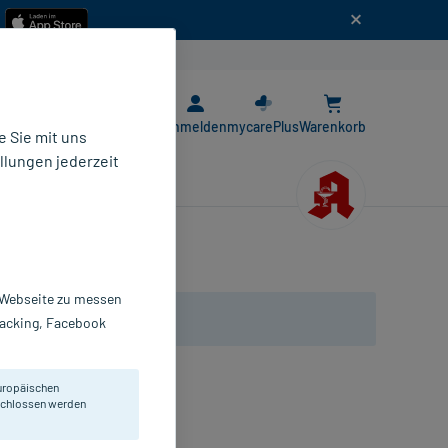
n
E-Rezept App
Anmelden
mycarePlus
Warenkorb
 Sie mit uns
llungen jederzeit
r Webseite zu messen
Tracking, Facebook
uropäischen
eschlossen werden