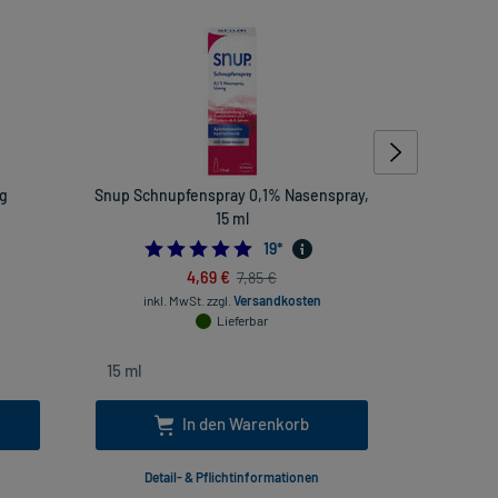
mg
Snup Schnupfenspray 0,1% Nasenspray,
Amos
15 ml
4.947368421052632
19
*
4,69 €
7,85 €
inkl
inkl. MwSt.
zzgl.
Versandkosten
Lieferbar
In den Warenkorb
Detail- & Pflichtinformationen
Deta