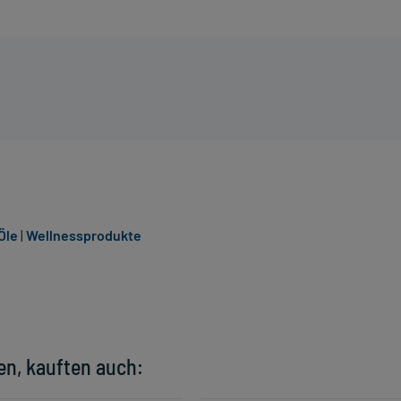
Öle
|
Wellnessprodukte
en, kauften auch: