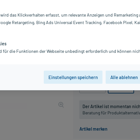
Darreichung:
Öl
Inhalt:
30
 wird das Klickverhalten erfasst, um relevante Anzeigen und Remarketing
PZN:
03
Google Retargeting, Bing Ads Universal Event Tracking, Facebook Pixel, Ka
Hersteller:
B
12,17 €
UVP
14,25 €
122
Pl
kies
inkl. MwSt.
zzgl.
Versandkosten
d für die Funktionen der Webseite unbedingt erforderlich und können nich
Grundpreis: 405,67 € / l
Packungseinheit
Einstellungen speichern
Alle ablehnen
10 ml
30 ml
Der Artikel ist momentan nicht
Beratung für Produktalternat