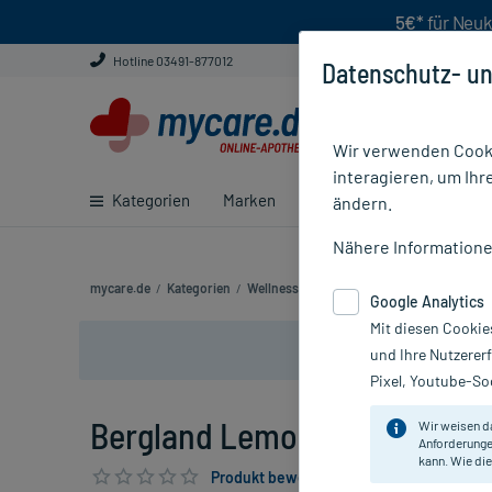
5€*
für Neuk
Hotline 03491-877012
Datenschutz- un
Wir verwenden Cooki
interagieren, um Ihr
Kategorien
Marken
Ratgeber
E-Rezept ei
ändern.
Nähere Information
mycare.de
/
Kategorien
/
Wellness
/
Aromatherapie
/
Ätherische 
Google Analytics
Mit diesen Cookie
und Ihre Nutzerer
Pixel, Youtube-Soc
Bergland Lemongras Öl, 30 m
Wir weisen d
Anforderunge
kann. Wie die
Produkt bewerten & PlusHerzen sichern