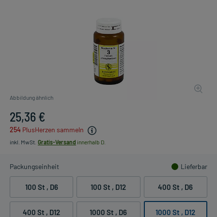
Abbildung ähnlich
25,36 €
254
PlusHerzen sammeln
inkl. MwSt.
Gratis-Versand
innerhalb D.
Packungseinheit
Lieferbar
100 St
, D6
100 St
, D12
400 St
, D6
400 St
, D12
1000 St
, D6
1000 St
, D12