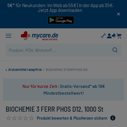
5€*
für Neukunden: Im Web ab 55€ | In der App ab 35€.
Jetzt App downloaden
Arzneimittel rezeptfrei
/
BIOCHEMIE 3 FERR PHOS D12
Nur für kurze Zeit:
Gratis-Versand* ab 19€
Mindestbestellwert!
BIOCHEMIE 3 FERR PHOS D12, 1000 St
Produkt bewerten & PlusHerzen sichern