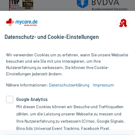
Datenschutz- und Cookie-Einstellungen
Wir verwenden Cookies um zu erfahren, wann Sie unsere Webseite
besuchen und wie Sie mit uns interagieren, um Ihre
Nutzererfahrung zu verbessern. Sie können Ihre Cookie-
Alle Preise gelten inkl. MwSt., ggf. zzgl. Versandkosten
Einstellungen jederzeit ändern.
Informationen auf dieser Website werden ausschließlich für
informative Zwecke zur Verfügung gestellt. Sie ersetzen keinesfalls
Nähere Informationen:
Datenschutzerklärung
Impressum
die Untersuchung und Behandlung durch einen Arzt. Bitte
beachten Sie, dass hierdurch weder Diagnosen gestellt noch
Google Analytics
Therapien eingeleitet werden können. | Diese Webseite benutzt
Mit diesen Cookies können wir Besuche und Trafficquellen
Google Analytics. Lesen Sie bitte dazu die wichtigen Hinweise in
unserer Datenschutzerklärung. Für den Widerruf einer Bestellung
zählen, um die Leistung unserer Webseite zu messen und
nutzen Sie das Formular:
Ihre Nutzererfahrung zu verbessern (Criteo, Google Signals,
Bing Ads Universal Event Tracking, Facebook Pixel,
Vertrag widerrufen