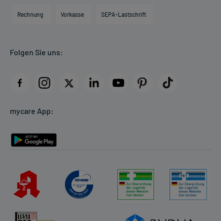
Engagement
Direktabrechnung PKV
Rechnung
Vorkasse
SEPA-Lastschrift
Partner
Apotheke vor Ort
Kundenbewertungen
Folgen Sie uns:
AGB
Impressum
Datenschutz
Cookie-Einstellungen
mycare App:
Rückgabe/Widerruf
Barrierefreiheitserklärung