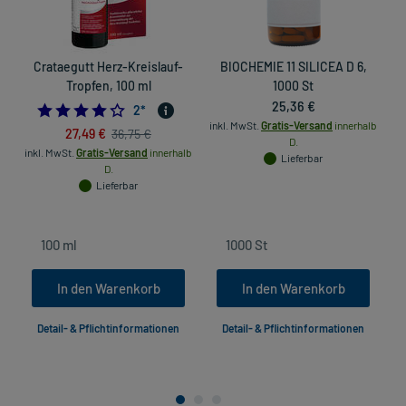
Crataegutt Herz-Kreislauf-
BIOCHEMIE 11 SILICEA D 6,
T
Tropfen, 100 ml
1000 St
25,36 €
4.0
2
*
inkl. MwSt.
Gratis-Versand
innerhalb
27,49 €
36,75 €
D.
inkl. MwSt.
Gratis-Versand
innerhalb
Lieferbar
D.
in
Lieferbar
In den Warenkorb
In den Warenkorb
Detail- & Pflichtinformationen
Detail- & Pflichtinformationen