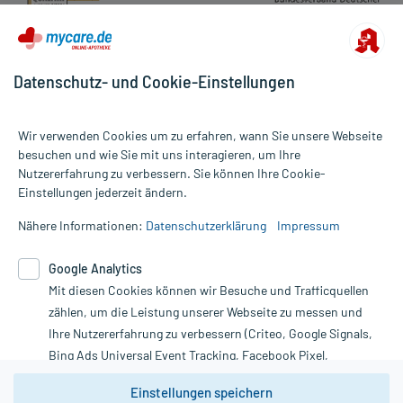
Datenschutz- und Cookie-Einstellungen
Wir verwenden Cookies um zu erfahren, wann Sie unsere Webseite
besuchen und wie Sie mit uns interagieren, um Ihre
Nutzererfahrung zu verbessern. Sie können Ihre Cookie-
Alle Preise gelten inkl. MwSt., ggf. zzgl. Versandkosten
Einstellungen jederzeit ändern.
Informationen auf dieser Website werden ausschließlich für
informative Zwecke zur Verfügung gestellt. Sie ersetzen keinesfalls
Nähere Informationen:
Datenschutzerklärung
Impressum
die Untersuchung und Behandlung durch einen Arzt. Bitte
beachten Sie, dass hierdurch weder Diagnosen gestellt noch
Google Analytics
Therapien eingeleitet werden können. | Diese Webseite benutzt
Mit diesen Cookies können wir Besuche und Trafficquellen
Google Analytics. Lesen Sie bitte dazu die wichtigen Hinweise in
unserer Datenschutzerklärung. Für den Widerruf einer Bestellung
zählen, um die Leistung unserer Webseite zu messen und
nutzen Sie das Formular:
Ihre Nutzererfahrung zu verbessern (Criteo, Google Signals,
Bing Ads Universal Event Tracking, Facebook Pixel,
Vertrag widerrufen
Youtube-Social Plugin).
Einstellungen speichern