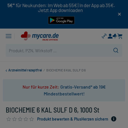
5€*
für Neukunden: Im Web ab 55€ | In der App ab 35€.
Jetzt App downloaden
Arzneimittel rezeptfrei
/
BIOCHEMIE 6 KAL SULF D 6
Nur für kurze Zeit:
Gratis-Versand* ab 19€
Mindestbestellwert!
BIOCHEMIE 6 KAL SULF D 6, 1000 St
Produkt bewerten & PlusHerzen sichern