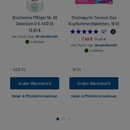
Biochemie Pflüger Nr. 26
Thomapyrin Tension Duo
Selenium D 6, 400 St
Kopfschmerztabletten, 18 St
13,81 €
4.9166666666666
12
*
inkl. MwSt.
zzgl.
Versandkosten
7,49 €
11,25 €
Lieferbar
inkl. MwSt.
zzgl.
Versandkosten
Lieferbar
In den Warenkorb
In den Warenkorb
Detail- & Pflichtinformationen
Detail- & Pflichtinformationen