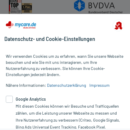
Datenschutz- und Cookie-Einstellungen
Wir verwenden Cookies um zu erfahren, wann Sie unsere Webseite
besuchen und wie Sie mit uns interagieren, um Ihre
Nutzererfahrung zu verbessern. Sie können Ihre Cookie-
Alle Preise gelten inkl. MwSt., ggf. zzgl. Versandkosten
Einstellungen jederzeit ändern.
Informationen auf dieser Website werden ausschließlich für
informative Zwecke zur Verfügung gestellt. Sie ersetzen keinesfalls
Nähere Informationen:
Datenschutzerklärung
Impressum
die Untersuchung und Behandlung durch einen Arzt. Bitte
beachten Sie, dass hierdurch weder Diagnosen gestellt noch
Google Analytics
Therapien eingeleitet werden können. | Diese Webseite benutzt
Mit diesen Cookies können wir Besuche und Trafficquellen
Google Analytics. Lesen Sie bitte dazu die wichtigen Hinweise in
unserer Datenschutzerklärung. Für den Widerruf einer Bestellung
zählen, um die Leistung unserer Webseite zu messen und
nutzen Sie das Formular:
Ihre Nutzererfahrung zu verbessern (Criteo, Google Signals,
Bing Ads Universal Event Tracking, Facebook Pixel,