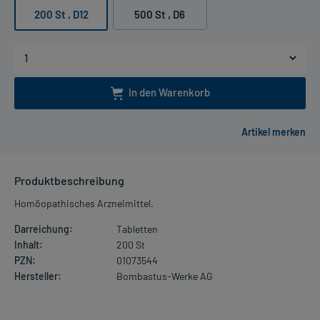
200 St
, D12
500 St
, D6
In den Warenkorb
Produktbeschreibung
Homöopathisches Arzneimittel.
Darreichung:
Tabletten
Inhalt:
200 St
PZN:
01073544
Hersteller:
Bombastus-Werke AG