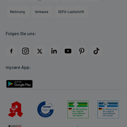
Hilfsmittelbox
Engagement
Direktabrechnung PKV
Rechnung
Vorkasse
SEPA-Lastschrift
Partner
Apotheke vor Ort
Kundenbewertungen
Folgen Sie uns:
AGB
Impressum
Datenschutz
Cookie-Einstellungen
mycare App:
Rückgabe/Widerruf
Barrierefreiheitserklärung