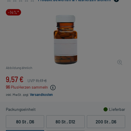
-14%*
Abbildung ähnlich
9,57 €
UVP
11,17 €
96
PlusHerzen sammeln
inkl. MwSt.
zzgl.
Versandkosten
Packungseinheit
Lieferbar
80 St
, D6
80 St
, D12
200 St
, D6