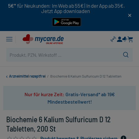
5€*
für Neukunden: Im Web ab 55€ | In der App ab 35€.
Jetzt App downloaden
Arzneimittel rezeptfrei
/
Biochemie 6 Kalium Sulfuricum D 12 Tabletten
Nur für kurze Zeit:
Gratis-Versand* ab 19€
Mindestbestellwert!
Biochemie 6 Kalium Sulfuricum D 12
Tabletten, 200 St
Produkt bewerten & PlusHerzen sichern