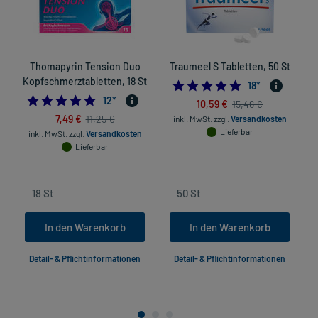
Thomapyrin Tension Duo
Traumeel S Tabletten, 50 St
Kopfschmerztabletten, 18 St
4.94444444444
18
*
4.916666666666667
12
*
10,59 €
15,46 €
7,49 €
11,25 €
inkl. MwSt.
zzgl.
Versandkosten
Lieferbar
inkl. MwSt.
zzgl.
Versandkosten
Lieferbar
In den Warenkorb
In den Warenkorb
Detail- & Pflichtinformationen
Detail- & Pflichtinformationen