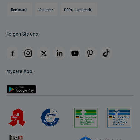
Engagement
Direktabrechnung PKV
Rechnung
Vorkasse
SEPA-Lastschrift
Partner
Apotheke vor Ort
Kundenbewertungen
Folgen Sie uns:
AGB
Impressum
Datenschutz
Cookie-Einstellungen
mycare App:
Rückgabe/Widerruf
Barrierefreiheitserklärung