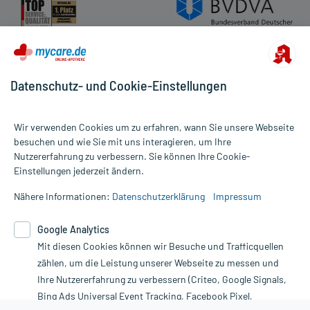
Datenschutz- und Cookie-Einstellungen
Wir verwenden Cookies um zu erfahren, wann Sie unsere Webseite
besuchen und wie Sie mit uns interagieren, um Ihre
Nutzererfahrung zu verbessern. Sie können Ihre Cookie-
Alle Preise gelten inkl. MwSt., ggf. zzgl. Versandkosten
Einstellungen jederzeit ändern.
Informationen auf dieser Website werden ausschließlich für
informative Zwecke zur Verfügung gestellt. Sie ersetzen keinesfalls
Nähere Informationen:
Datenschutzerklärung
Impressum
die Untersuchung und Behandlung durch einen Arzt. Bitte
beachten Sie, dass hierdurch weder Diagnosen gestellt noch
Google Analytics
Therapien eingeleitet werden können. | Diese Webseite benutzt
Mit diesen Cookies können wir Besuche und Trafficquellen
Google Analytics. Lesen Sie bitte dazu die wichtigen Hinweise in
unserer Datenschutzerklärung. Für den Widerruf einer Bestellung
zählen, um die Leistung unserer Webseite zu messen und
nutzen Sie das Formular:
Ihre Nutzererfahrung zu verbessern (Criteo, Google Signals,
Bing Ads Universal Event Tracking, Facebook Pixel,