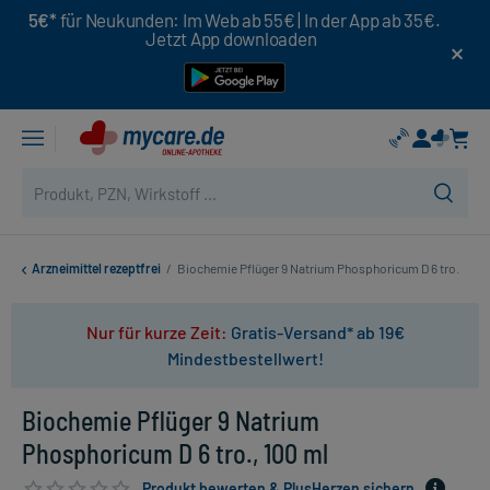
5€*
für Neukunden: Im Web ab 55€ | In der App ab 35€.
Jetzt App downloaden
Arzneimittel rezeptfrei
/
Biochemie Pflüger 9 Natrium Phosphoricum D 6 tro.
Nur für kurze Zeit:
Gratis-Versand* ab 19€
Mindestbestellwert!
Biochemie Pflüger 9 Natrium
Phosphoricum D 6 tro., 100 ml
Produkt bewerten & PlusHerzen sichern