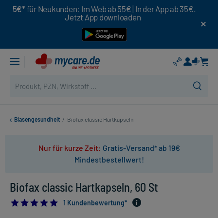
5€*
für Neukunden: Im Web ab 55€ | In der App ab 35€.
Jetzt App downloaden
Blasengesundheit
/
Biofax classic Hartkapseln
Nur für kurze Zeit:
Gratis-Versand* ab 19€
Mindestbestellwert!
Biofax classic Hartkapseln, 60 St
5.0
1 Kundenbewertung*