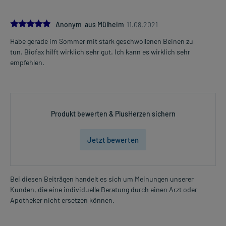
nach der Mahlzeit
Die Gesamtdosis sollte nicht ohne Rücksprache mit einem Arzt
5.0
Anonym aus Mülheim
11.08.2021
oder Apotheker überschritten werden.
Habe gerade im Sommer mit stark geschwollenen Beinen zu
Mehr anzeigen
tun. Biofax hilft wirklich sehr gut. Ich kann es wirklich sehr
Art der Anwendung?
empfehlen.
Nehmen Sie das Arzneimittel mit Flüssigkeit (z.B. 1 Glas Wasser)
ein.
Dauer der Anwendung?
Ohne ärztlichen Rat sollten Sie das Arzneimittel nicht länger als 2-4
Produkt bewerten & PlusHerzen sichern
Wochen anwenden. Bei länger anhaltenden oder regelmäßig
wiederkehrenden Beschwerden sollten Sie Ihren Arzt aufsuchen.
Jetzt bewerten
Überdosierung?
Bei einer Überdosierung kann es unter anderem zu Magen-Darm-
Beschwerden kommen. Setzen Sie sich bei dem Verdacht auf eine
Bei diesen Beiträgen handelt es sich um Meinungen unserer
Überdosierung umgehend mit einem Arzt in Verbindung.
Kunden, die eine individuelle Beratung durch einen Arzt oder
Apotheker nicht ersetzen können.
Einnahme vergessen?
Setzen Sie die Einnahme zum nächsten vorgeschriebenen
Zeitpunkt ganz normal (also nicht mit der doppelten Menge) fort.