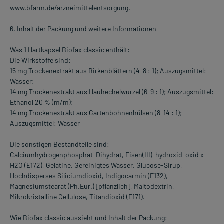
www.bfarm.de/arzneimittelentsorgung.
6. Inhalt der Packung und weitere Informationen
Was 1 Hartkapsel Biofax classic enthält:
Die Wirkstoffe sind:
15 mg Trockenextrakt aus Birkenblättern (4-8 : 1); Auszugsmittel:
Wasser;
14 mg Trockenextrakt aus Hauhechelwurzel (6-9 : 1); Auszugsmittel:
Ethanol 20 % (m/m);
14 mg Trockenextrakt aus Gartenbohnenhülsen (8-14 : 1);
Auszugsmittel: Wasser
Die sonstigen Bestandteile sind:
Calciumhydrogenphosphat-Dihydrat, Eisen(III)-hydroxid-oxid x
H2O (E172), Gelatine, Gereinigtes Wasser, Glucose-Sirup,
Hochdisperses Siliciumdioxid, Indigocarmin (E132),
Magnesiumstearat (Ph.Eur.) [pflanzlich], Maltodextrin,
Mikrokristalline Cellulose, Titandioxid (E171).
Wie Biofax classic aussieht und Inhalt der Packung: