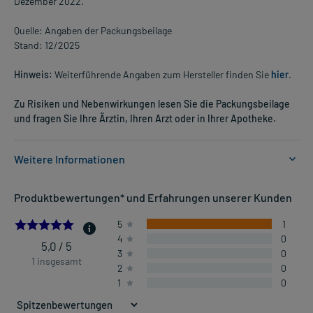
Dezember 2022.
Quelle: Angaben der Packungsbeilage
Stand: 12/2025
Hinweis:
Weiterführende Angaben zum Hersteller finden Sie
hier
.
Zu Risiken und Nebenwirkungen lesen Sie die Packungsbeilage
und fragen Sie Ihre Ärztin, Ihren Arzt oder in Ihrer Apotheke.
Weitere Informationen
Anwendungsgebiete:
Produktbewertungen* und Erfahrungen unserer Kunden
- Traditionell angewendet zur Unterstützung der
Ausscheidungsfunktion der Niere
5.0
5
1
4
0
5,0 / 5
3
0
Dosierung und Anwendungshinweise:
1 insgesamt
2
0
Jugendliche ab 12 Jahren und Erwachsene
1
0
1 Kapsel
3-mal täglich