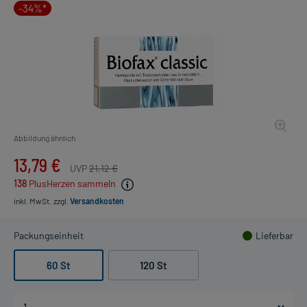
-34%*
Abbildung ähnlich
13,79 €
UVP
21,12 €
138
PlusHerzen sammeln
inkl. MwSt.
zzgl.
Versandkosten
Packungseinheit
Lieferbar
60 St
120 St