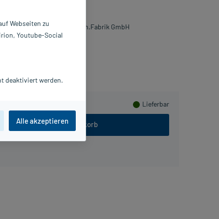
 ml
983228
 auf Webseiten zu
. Gerhard Mann Chem.-pharm.Fabrik GmbH
irion, Youtube-Social
Herzen sammeln
t deaktiviert werden.
Lieferbar
Alle akzeptieren
In den Warenkorb