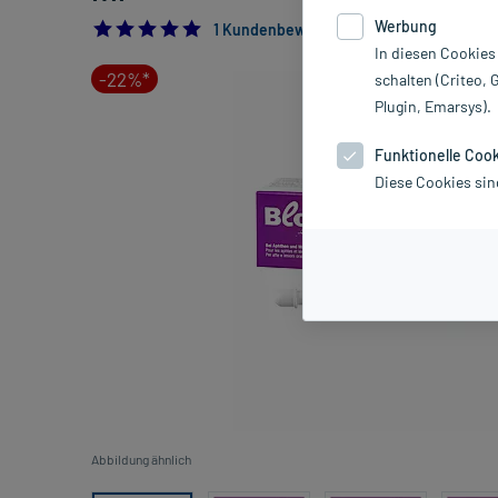
Werbung
5.0
1 Kundenbewertung*
In diesen Cookies
-22%*
schalten (Criteo, 
Plugin, Emarsys).
Funktionelle Coo
Diese Cookies sin
Abbildung ähnlich