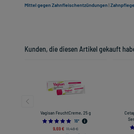
Mittel gegen Zahnfleischentzündungen
|
Zahnpflege
Kunden, die diesen Artikel gekauft hab
Vagisan FeuchtCreme, 25 g
Cetap
Sen
4.75
16
*
9,69 €
11,48 €