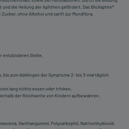
rt und die Heilung der Aphthen gefördert. Das BloXaphte®
e Zucker, ohne Alkohol und sanft zur Mundflora.
.
r entzündeten Stelle.
. bis zum Abklingen der Symptome 2- bis 3-mal täglich
ten lang nichts essen oder trinken.
ßerhalb der Reichweite von Kindern aufbewahren.
amascena, Xanthangummi, Polycarbophil, Natriumhydioxid,