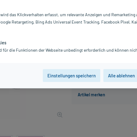
Inhalt:
15
PZN:
13
 wird das Klickverhalten erfasst, um relevante Anzeigen und Remarketing
Hersteller:
Dr
Google Retargeting, Bing Ads Universal Event Tracking, Facebook Pixel, Ka
9,71 €
UVP
12,45 €
98
Plus
inkl. MwSt.
zzgl.
Versandkosten
kies
Grundpreis: 647,33 € / l
d für die Funktionen der Webseite unbedingt erforderlich und können nich
Einstellungen speichern
Alle ablehnen