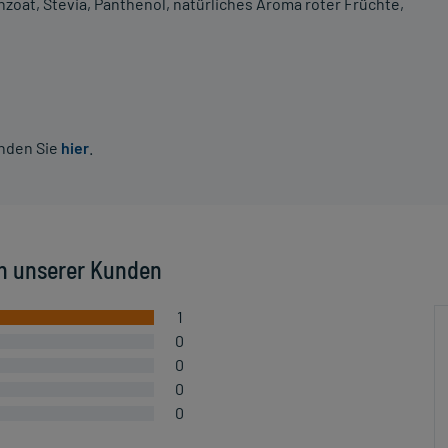
zoat, Stevia, Panthenol, natürliches Aroma roter Früchte,
inden Sie
hier
.
n unserer Kunden
1
0
0
0
0