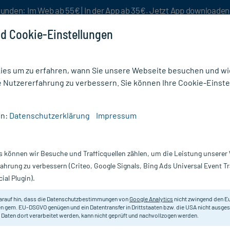
unden: Im Web ab 55€ | In der App ab 35€. Jetzt App downloade
d Cookie-Einstellungen
es um zu erfahren, wann Sie unsere Webseite besuchen und wie
e Nutzererfahrung zu verbessern. Sie können Ihre Cookie-Einste
nlösen
Rezeptur
Aktion %
en:
Datenschutzerklärung
Impressum
dung
/
Bloxaphte Oral Care Junior-Gel, für Kinder
s können wir Besuche und Trafficquellen zählen, um die Leistung unsere
Nur für kurze Zeit:
Gratis-Versand* ab 19€ Mindestbestellwert!
fahrung zu verbessern (Criteo, Google Signals, Bing Ads Universal Event 
ial Plugin).
, für Kinder, 15
arauf hin, dass die Datenschutzbestimmungen von
Google Analytics
nicht zwingend den E
Gel für Kinder (ab 30 Monaten) bei
n gem. EU-DSGVO genügen und ein Datentransfer in Drittstaaten bzw. die USA nicht ausg
 Daten dort verarbeitet werden, kann nicht geprüft und nachvollzogen werden.
Darreichung:
Ge