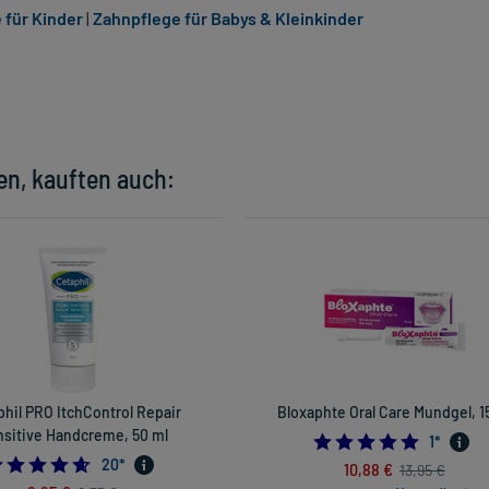
 für Kinder
|
Zahnpflege für Babys & Kleinkinder
en, kauften auch:
hil PRO ItchControl Repair
Bloxaphte Oral Care Mundgel, 1
sitive Handcreme, 50 ml
5.0
1
*
4.6
20
*
10,88 €
13,95 €