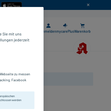
n
E-Rezept App
Anmelden
mycarePlus
Warenkorb
 Sie mit uns
llungen jederzeit
r Webseite zu messen
Tracking, Facebook
uropäischen
 Verletzungen im Mund.
eschlossen werden
l