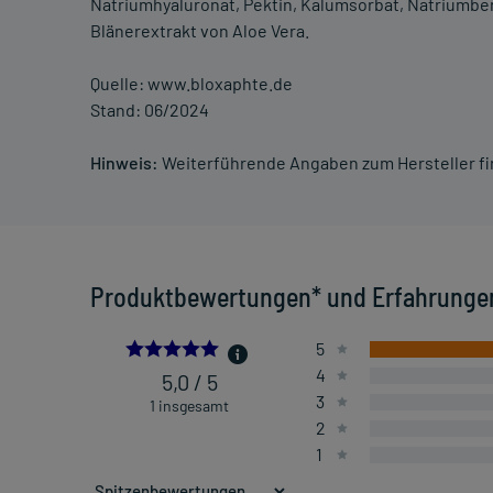
Natriumhyaluronat, Pektin, Kalumsorbat, Natriumben
Blänerextrakt von Aloe Vera.
Quelle: www.bloxaphte.de
Stand: 06/2024
Hinweis:
Weiterführende Angaben zum Hersteller f
Produktbewertungen* und Erfahrunge
5.0
5
4
5,0 / 5
3
1 insgesamt
2
1