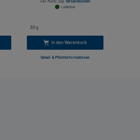
inkl. MwSt.
zzgl.
Versandkosten
Lieferbar
In den Warenkorb
Detail- & Pflichtinformationen
Deta