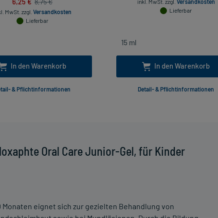
6,25 €
8,75 €
inkl. MwSt.
zzgl.
Versandkosten
Lieferbar
kl. MwSt.
zzgl.
Versandkosten
Lieferbar
In den Warenkorb
In den Warenkorb
tail- & Pflichtinformationen
Detail- & Pflichtinformationen
oxaphte Oral Care Junior-Gel, für Kinder
0 Monaten eignet sich zur gezielten Behandlung von
ndschleimhaut sowie bei Mundläsionen. Durch die Bildung