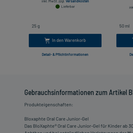
inkl. MwSt.
zzgl.
Versandkosten
Lieferbar
in
In den Warenkorb
Detail- & Pflichtinformationen
De
Gebrauchsinformationen zum Artikel Bl
Produkteigenschaften:
Bloxaphte Oral Care Junior-Gel
Das BloXaphte® Oral Care Junior-Gel für Kinder ab 3
Aphthen und bei entzündlichen Verletzungen der Mu