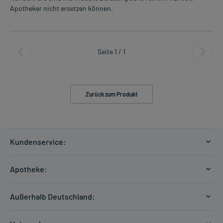
Apotheker nicht ersetzen können.
Seite 1 / 1
Zurück zum Produkt
Kundenservice:
Versandkosten
Apotheke:
Zahlungsarten
Ratgeber
Kontakt
Außerhalb Deutschland:
E-Rezept
FAQ
Versandkosten Schweiz
Papierrezept einlösen
Hilfe