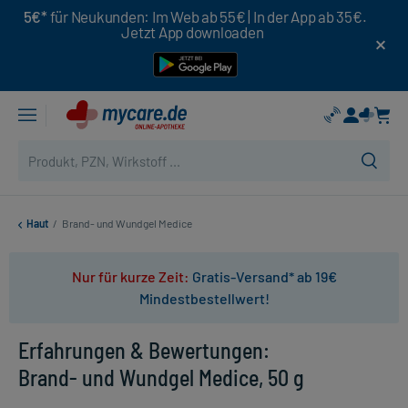
5€*
für Neukunden: Im Web ab 55€ | In der App ab 35€.
Jetzt App downloaden
Haut
/
Brand- und Wundgel Medice
Nur für kurze Zeit:
Gratis-Versand* ab 19€
Mindestbestellwert!
Erfahrungen & Bewertungen:
Brand- und Wundgel Medice, 50 g