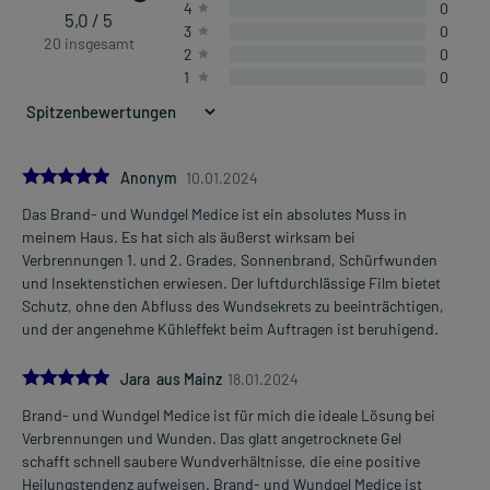
4
0
5,0 / 5
3
0
20 insgesamt
2
0
1
0
5.0
Anonym
10.01.2024
Das Brand- und Wundgel Medice ist ein absolutes Muss in
meinem Haus. Es hat sich als äußerst wirksam bei
Verbrennungen 1. und 2. Grades, Sonnenbrand, Schürfwunden
und Insektenstichen erwiesen. Der luftdurchlässige Film bietet
Schutz, ohne den Abfluss des Wundsekrets zu beeinträchtigen,
und der angenehme Kühleffekt beim Auftragen ist beruhigend.
5.0
Jara aus Mainz
18.01.2024
Brand- und Wundgel Medice ist für mich die ideale Lösung bei
Verbrennungen und Wunden. Das glatt angetrocknete Gel
schafft schnell saubere Wundverhältnisse, die eine positive
Heilungstendenz aufweisen. Brand- und Wundgel Medice ist