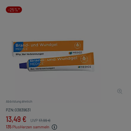
-25%*
Abbildung ähnlich
PZN:03839631
13,49 €
UVP
17,99 €
135
PlusHerzen sammeln