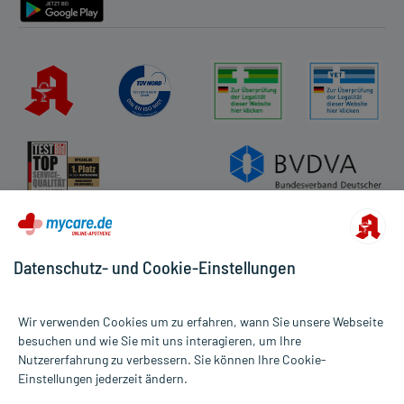
Datenschutz- und Cookie-Einstellungen
Wir verwenden Cookies um zu erfahren, wann Sie unsere Webseite
besuchen und wie Sie mit uns interagieren, um Ihre
Nutzererfahrung zu verbessern. Sie können Ihre Cookie-
Alle Preise gelten inkl. MwSt., ggf. zzgl. Versandkosten
Einstellungen jederzeit ändern.
Informationen auf dieser Website werden ausschließlich für
informative Zwecke zur Verfügung gestellt. Sie ersetzen keinesfalls