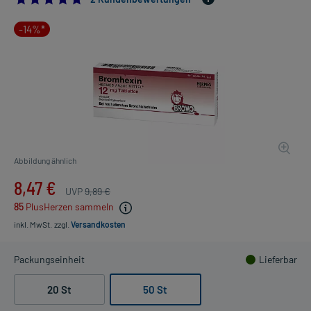
-14%*
Abbildung ähnlich
8,47 €
UVP
9,89 €
85
PlusHerzen sammeln
inkl. MwSt.
zzgl.
Versandkosten
Packungseinheit
Lieferbar
20 St
50 St