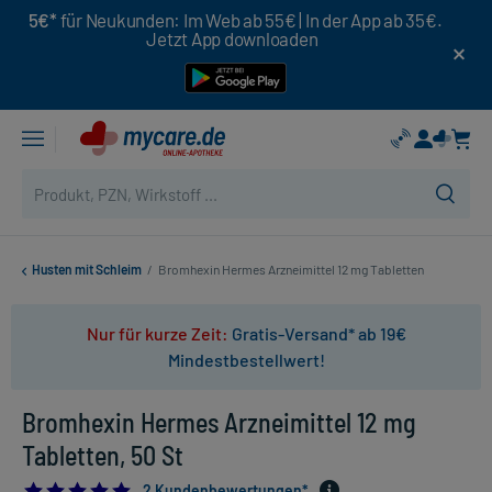
5€*
für Neukunden: Im Web ab 55€ | In der App ab 35€.
Jetzt App downloaden
Husten mit Schleim
/
Bromhexin Hermes Arzneimittel 12 mg Tabletten
Nur für kurze Zeit:
Gratis-Versand* ab 19€
Mindestbestellwert!
Bromhexin Hermes Arzneimittel 12 mg
Tabletten, 50 St
5.0
2 Kundenbewertungen*