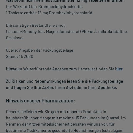
Was Bromhexin Hermes Arzneimittel® 12 mg Tabletten enthalten
Der Wirkstoff ist: Bromhexinhydrochlorid.
1 Tablette enthält 12 mg Bromhexinhydrochlorid.
Die sonstigen Bestandteile sind:
Lactose-Monohydrat, Magnesiumstearat (Ph.Eur.), mikrokristalline
Cellulose.
Quelle: Angaben der Packungsbeilage
Stand: 11/2020
Hinweis:
Weiterführende Angaben zum Hersteller finden Sie
hier
.
Zu Risiken und Nebenwirkungen lesen Sie die Packungsbeilage
und fragen Sie Ihre Ärztin, Ihren Arzt oder in Ihrer Apotheke.
Hinweis unserer Pharmazeuten:
Generell beliefern wir Sie gern mit unseren Produkten in
haushaltsüblicher Menge mit maximal 15 Packungen im Quartal. Im
Rahmen der Arzneimittelsicherheit behalten wir uns vor, für
bestimmte Medikamente gesonderte Höchstmengen festzulegen.