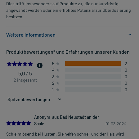
Dies trifft insbesondere auf Produkte zu, die nur kurzfristig
angewandt werden oder ein erhöhtes Potenzial zur Überdosierung
besitzen.
Weitere Informationen
Anwendungsgebiete:
Produktbewertungen* und Erfahrungen unserer Kunden
- Atemwegserkrankungen mit zähem Schleim, wie zum Beispiel ein
verschleimter Husten
5.0
5
2
4
0
5,0 / 5
3
0
Dosierung und Anwendungshinweise:
2 insgesamt
2
0
Jugendliche ab 14 Jahren und Erwachsene
1
0
1 Tablette
3-mal täglich
nach der Mahlzeit
Die Gesamtdosis sollte nicht ohne Rücksprache mit einem Arzt
Anonym aus Bad Neustadt an der
5.0
oder Apotheker überschritten werden.
Saale
01.03.2024
Mehr anzeigen
Schleimlösend bei Husten. Sie helfen schnell und der Hals wird
Art der Anwendung?