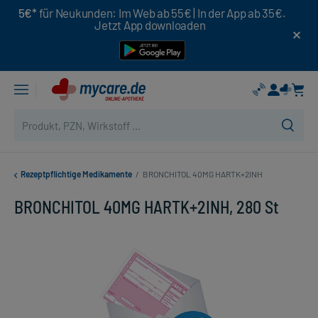
5€*
für Neukunden: Im Web ab 55€ | In der App ab 35€.
Jetzt App downloaden
Rezeptpflichtige Medikamente
/
BRONCHITOL 40MG HARTK+2INH
BRONCHITOL 40MG HARTK+2INH, 280 St