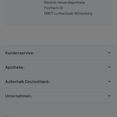
Bereich Versandapotheke
Postfach 19
06877 Lutherstadt Wittenberg
Kundenservice:
Versandkosten
Apotheke:
Zahlungsarten
Ratgeber
Kontakt
Außerhalb Deutschland:
E-Rezept
FAQ
Versandkosten Schweiz
Papierrezept einlösen
Hilfe
Unternehmen:
Formular anfordern
mycarePlus
Experten-Team
Arzneimittel-Check
Direktbestellung
Apotheken Kompetenz
Hausapotheken-Check