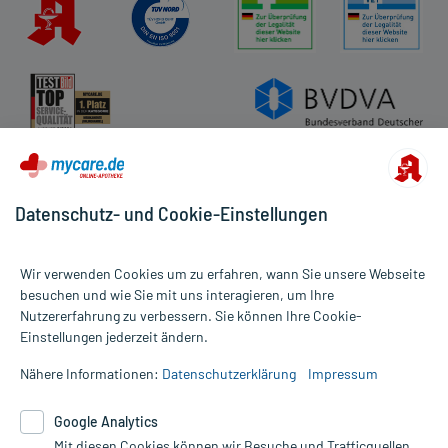
Datenschutz- und Cookie-Einstellungen
Wir verwenden Cookies um zu erfahren, wann Sie unsere Webseite
besuchen und wie Sie mit uns interagieren, um Ihre
Nutzererfahrung zu verbessern. Sie können Ihre Cookie-
Alle Preise gelten inkl. MwSt., ggf. zzgl. Versandkosten
Einstellungen jederzeit ändern.
Informationen auf dieser Website werden ausschließlich für
informative Zwecke zur Verfügung gestellt. Sie ersetzen keinesfalls
Nähere Informationen:
Datenschutzerklärung
Impressum
die Untersuchung und Behandlung durch einen Arzt. Bitte
beachten Sie, dass hierdurch weder Diagnosen gestellt noch
Google Analytics
Therapien eingeleitet werden können. | Diese Webseite benutzt
Google Analytics. Lesen Sie bitte dazu die wichtigen Hinweise in
Mit diesen Cookies können wir Besuche und Trafficquellen