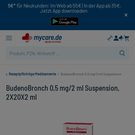
5€*
für Neukunden: Im Web ab 55€ | In der App ab 35€.
Jetzt App downloaden
Rezeptpflichtige Medikamente
/
BudenoBronch 0,5 mg/2 ml Suspension
BudenoBronch 0,5 mg/2 ml Suspension,
2X20X2 ml