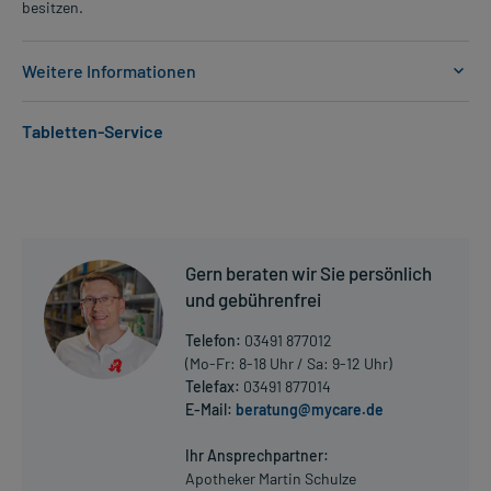
besitzen.
Weitere Informationen
Anwendungsgebiete:
Tabletten-Service
- Asthma bronchiale
- schwerer Pseudokrupp bei Anwendung im Krankenhaus
(Säuglinge und Kleinkinder)
Dosierung und Anwendungshinweise:
Säuglinge (ab 6 Monaten) und Kinder (bis 12 Jahre)
Gern beraten wir Sie persönlich
1/4-1 Inhalationsampulle
und gebührenfrei
2-mal täglich
morgens und abends
Telefon:
03491 877012
(Mo-Fr: 8-18 Uhr / Sa: 9-12 Uhr)
Jugendliche ab 12 Jahren und Erwachsene
Telefax:
03491 877014
1/2-2 Inhalationsampullen
E-Mail:
beratung@mycare.de
Mehr anzeigen
2-mal täglich
morgens und abends
Ihr Ansprechpartner:
Apotheker Martin Schulze