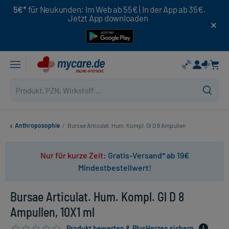
5€*
für Neukunden: Im Web ab 55€ | In der App ab 35€.
Jetzt App downloaden
Anthroposophie
/
Bursae Articulat. Hum. Kompl. Gl D 8 Ampullen
Nur für kurze Zeit:
Gratis-Versand* ab 19€
Mindestbestellwert!
Bursae Articulat. Hum. Kompl. Gl D 8
Ampullen, 10X1 ml
Produkt bewerten & PlusHerzen sichern