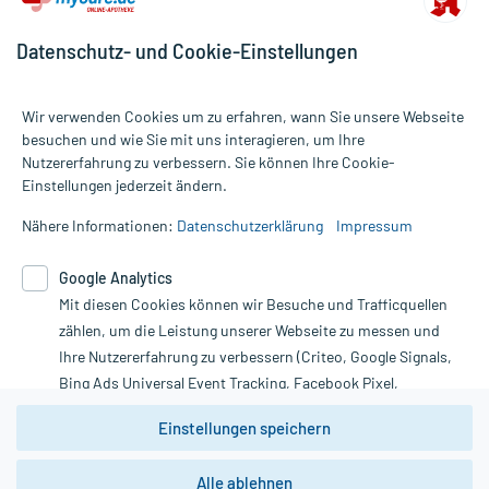
Datenschutz- und Cookie-Einstellungen
Wir verwenden Cookies um zu erfahren, wann Sie unsere Webseite
besuchen und wie Sie mit uns interagieren, um Ihre
Nutzererfahrung zu verbessern. Sie können Ihre Cookie-
Alle Preise gelten inkl. MwSt., ggf. zzgl. Versandkosten
Einstellungen jederzeit ändern.
Informationen auf dieser Website werden ausschließlich für
informative Zwecke zur Verfügung gestellt. Sie ersetzen keinesfalls
Nähere Informationen:
Datenschutzerklärung
Impressum
die Untersuchung und Behandlung durch einen Arzt. Bitte
beachten Sie, dass hierdurch weder Diagnosen gestellt noch
Google Analytics
Therapien eingeleitet werden können. | Diese Webseite benutzt
Google Analytics. Lesen Sie bitte dazu die wichtigen Hinweise in
Mit diesen Cookies können wir Besuche und Trafficquellen
unserer Datenschutzerklärung. Für den Widerruf einer Bestellung
zählen, um die Leistung unserer Webseite zu messen und
nutzen Sie das Formular:
Ihre Nutzererfahrung zu verbessern (Criteo, Google Signals,
Bing Ads Universal Event Tracking, Facebook Pixel,
Vertrag widerrufen
Youtube-Social Plugin).
Einstellungen speichern
Wir weisen darauf hin, dass die
Datenschutzbestimmungen von
Google Analytics
nicht
*Hinweise zu unseren Aktionen und Bewertungen
Alle ablehnen
zwingend den Europäischen Anforderungen gem. EU-