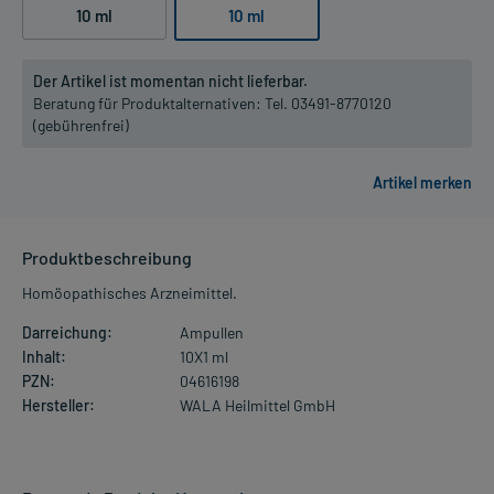
10 ml
10 ml
Der Artikel ist momentan nicht lieferbar.
Beratung für Produktalternativen:
Tel. 03491-8770120
(gebührenfrei)
Produktbeschreibung
Homöopathisches Arzneimittel.
Darreichung:
Ampullen
Inhalt:
10X1 ml
PZN:
04616198
Hersteller:
WALA Heilmittel GmbH