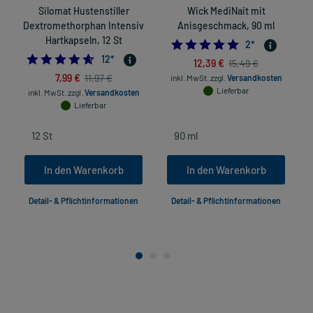
Silomat Hustenstiller
Wick MediNait mit
Dextromethorphan Intensiv
Anisgeschmack, 90 ml
Hartkapseln, 12 St
5.0
2
*
4.583333333333333
12
*
12,39 €
15,49 €
7,99 €
11,97 €
inkl. MwSt.
zzgl.
Versandkosten
Lieferbar
inkl. MwSt.
zzgl.
Versandkosten
Lieferbar
In den Warenkorb
In den Warenkorb
Detail- & Pflichtinformationen
Detail- & Pflichtinformationen