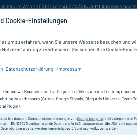
unden: Im Web ab 55€ | In der App ab 35€. Jetzt App downloade
d Cookie-Einstellungen
es um zu erfahren, wann Sie unsere Webseite besuchen und wie
e Nutzererfahrung zu verbessern. Sie können Ihre Cookie-Einste
nlösen
Rezeptur
Aktion %
en:
Datenschutzerklärung
Impressum
se
/
Calcimed D3 1000 mg/880 I.E. Kautabletten
s können wir Besuche und Trafficquellen zählen, um die Leistung unsere
Nur für kurze Zeit:
Gratis-Versand* ab 19€ Mindestbestellwert!
fahrung zu verbessern (Criteo, Google Signals, Bing Ads Universal Event 
ial Plugin).
 Kautabletten, 48
arauf hin, dass die Datenschutzbestimmungen von
Google Analytics
nicht zwingend den E
Zur Prophylaxe und Behandlung vo
n gem. EU-DSGVO genügen und ein Datentransfer in Drittstaaten bzw. die USA nicht ausg
 Daten dort verarbeitet werden, kann nicht geprüft und nachvollzogen werden.
Orangengeschmack.