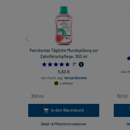
Parodontax Tägliche Mundspülung zur
Zahnfleischpflege, 300 ml
4.666666666666667
3
*
5,63 €
inkl. 
inkl. MwSt.
zzgl.
Versandkosten
Lieferbar
In den Warenkorb
Detail- & Pflichtinformationen
De