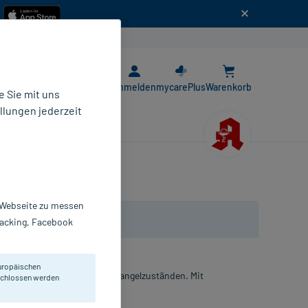
n
E-Rezept App
Anmelden
mycarePlus
Warenkorb
 Sie mit uns
llungen jederzeit
r Webseite zu messen
Tracking, Facebook
uropäischen
n Calcium- und Vitamin-D-Mangelzuständen. Mit
eschlossen werden