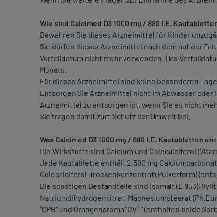
Wie sind Calcimed D3 1000 mg / 880 I.E. Kautablett
Bewahren Sie dieses Arzneimittel für Kinder unzugän
Sie dürfen dieses Arzneimittel nach dem auf der Fa
Verfalldatum nicht mehr verwenden. Das Verfalldat
Monats.
Für dieses Arzneimittel sind keine besonderen Lag
Entsorgen Sie Arzneimittel nicht im Abwasser oder H
Arzneimittel zu entsorgen ist, wenn Sie es nicht m
Sie tragen damit zum Schutz der Umwelt bei.
Was Calcimed D3 1000 mg / 880 I.E. Kautabletten en
Die Wirkstoffe sind Calcium und Colecalciferol (Vitam
Jede Kautablette enthält 2.500 mg Calciumcarbonat
Colecalciferol-Trockenkonzentrat (Pulverform) (entsp
Die sonstigen Bestandteile sind Isomalt (E 953), Xylit
Natriumdihydrogencitrat, Magnesiumstearat (Ph.Eur.
"CPB" und Orangenaroma "CVT" (enthalten beide Sorbi