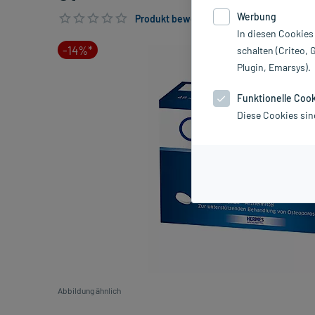
Werbung
Produkt bewerten & PlusHerzen sichern
In diesen Cookies
-14%*
schalten (Criteo, 
Plugin, Emarsys).
Funktionelle Coo
Diese Cookies sin
Abbildung ähnlich