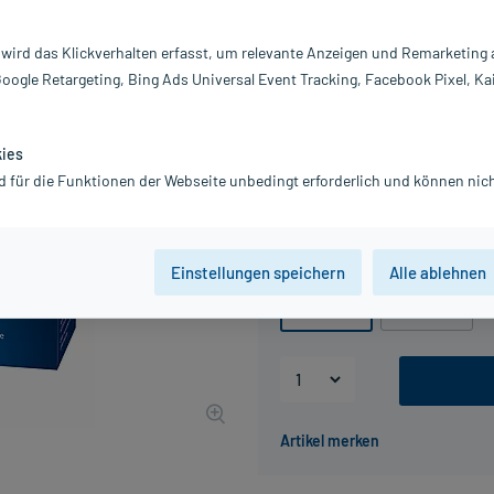
Darreichung:
Ka
Inhalt:
48
 wird das Klickverhalten erfasst, um relevante Anzeigen und Remarketing
PZN:
0
Google Retargeting, Bing Ads Universal Event Tracking, Facebook Pixel, Ka
Hersteller:
H
Information:
22,23 €
kies
UVP
25,95 €
223
d für die Funktionen der Webseite unbedingt erforderlich und können nich
inkl. MwSt.
Gratis-Versand
innerhalb D.
Packungseinheit
Einstellungen speichern
Alle ablehnen
48 St
96 St