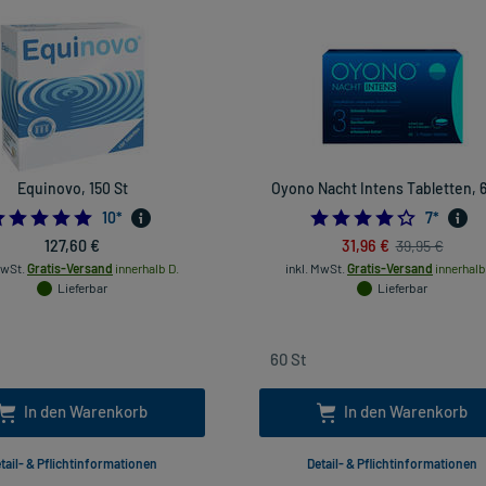
Equinovo, 150 St
Oyono Nacht Intens Tabletten, 6
5.0
4.142857
10
*
7
*
127,60 €
31,96 €
39,95 €
MwSt.
Gratis-Versand
innerhalb D.
inkl. MwSt.
Gratis-Versand
innerhalb
Lieferbar
Lieferbar
In den Warenkorb
In den Warenkorb
tail- & Pflichtinformationen
Detail- & Pflichtinformationen