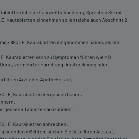
utabletten ist eine Langzeitbehandlung. Sprechen Sie mit
 I.E. Kautabletten einnehmen sollen (siehe auch Abschnitt 2
mg / 880 I.E. Kautabletten eingenommen haben, als Sie
.E. Kautabletten kann zu Symptomen führen wie z.B.
 Durst, vermehrter Harndrang, Austrocknung oder
rt Ihren Arzt oder Apotheker auf.
80 I.E. Kautabletten vergessen haben,
innern.
vergessene Tablette nachzuholen.
0 I.E. Kautabletten abbrechen:
g beenden möchten, suchen Sie bitte Ihren Arzt auf.
tels haben, wenden Sie sich an Ihren Arzt oder Apotheker.