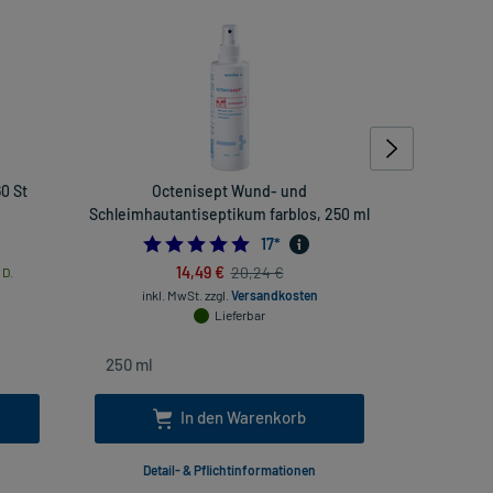
0 St
Octenisept Wund- und
Bepanthen
Schleimhautantiseptikum farblos, 250 ml
142857143
4.9411764705882355
17
*
14,49 €
20,24 €
 D.
inkl
inkl. MwSt.
zzgl.
Versandkosten
Lieferbar
In den Warenkorb
Detail- & Pflichtinformationen
Deta