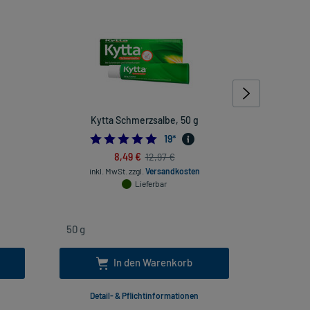
Kytta Schmerzsalbe, 50 g
CAL
888888889
4.947368421052632
19
*
inkl
8,49 €
12,97 €
inkl. MwSt.
zzgl.
Versandkosten
Lieferbar
In den Warenkorb
Detail- & Pflichtinformationen
Deta