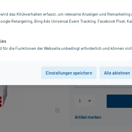
Darreichung:
Gl
Inhalt:
10
 wird das Klickverhalten erfasst, um relevante Anzeigen und Remarketing
PZN:
0
Google Retargeting, Bing Ads Universal Event Tracking, Facebook Pixel, Ka
Hersteller:
DH
41,04 €
UVP
47,90 €
411
P
kies
inkl. MwSt.
Gratis-Versand
innerhalb D.
d für die Funktionen der Webseite unbedingt erforderlich und können nich
Grundpreis: 4.104,00 € / kg
Packungseinheit
Einstellungen speichern
Alle ablehnen
10 g
, C30
10 g
, C200