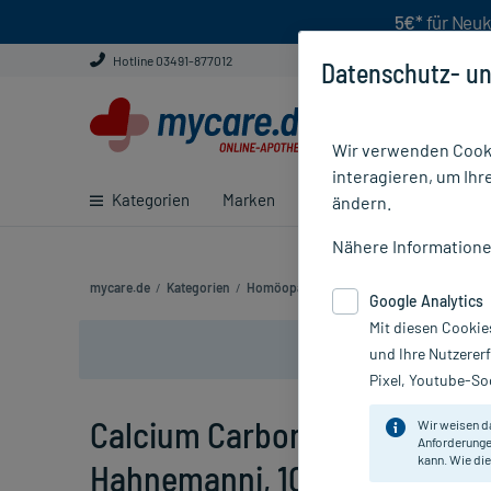
5€*
für Neuk
Hotline 03491-877012
Datenschutz- un
Wir verwenden Cooki
interagieren, um Ihr
Kategorien
Marken
Ratgeber
E-Rezept ei
ändern.
Nähere Information
mycare.de
/
Kategorien
/
Homöopathie
/
Einzelmittel
/
Calcium Ca
Google Analytics
Mit diesen Cookie
und Ihre Nutzerer
Pixel, Youtube-Soc
Calcium Carbonicum C 1000 G
Wir weisen d
Anforderunge
kann. Wie die
Hahnemanni, 10 g