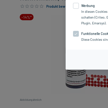
Werbung
Produkt bewerten & PlusHerzen sichern
In diesen Cookies
-14%*
schalten (Criteo, 
Plugin, Emarsys).
Funktionelle Coo
Diese Cookies sin
Abbildung ähnlich