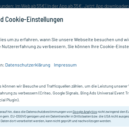
unden: Im Web ab 55€ | In der App ab 35€. Jetzt App downloade
d Cookie-Einstellungen
es um zu erfahren, wann Sie unsere Webseite besuchen und wie
e Nutzererfahrung zu verbessern. Sie können Ihre Cookie-Einste
nlösen
Rezeptur
Aktion %
en:
Datenschutzerklärung
Impressum
rbonicum C 1000 Globuli Hahnemanni
s können wir Besuche und Trafficquellen zählen, um die Leistung unsere
Nur für kurze Zeit:
Gratis-Versand* ab 19€ Mindestbestellwert!
fahrung zu verbessern (Criteo, Google Signals, Bing Ads Universal Event 
ial Plugin).
lobuli
DHU - Einzelmittel
arauf hin, dass die Datenschutzbestimmungen von
Google Analytics
nicht zwingend den E
n gem. EU-DSGVO genügen und ein Datentransfer in Drittstaaten bzw. die USA nicht ausg
 Daten dort verarbeitet werden, kann nicht geprüft und nachvollzogen werden.
Homöopathisches Arzneimittel.