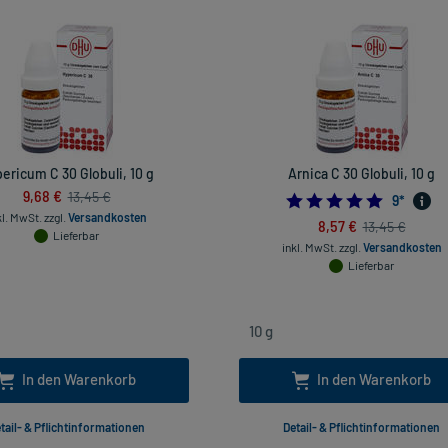
ericum C 30 Globuli, 10 g
Arnica C 30 Globuli, 10 g
9,68 €
13,45 €
4.888888
9
*
kl. MwSt.
zzgl.
Versandkosten
8,57 €
13,45 €
Lieferbar
inkl. MwSt.
zzgl.
Versandkosten
Lieferbar
In den Warenkorb
In den Warenkorb
tail- & Pflichtinformationen
Detail- & Pflichtinformationen