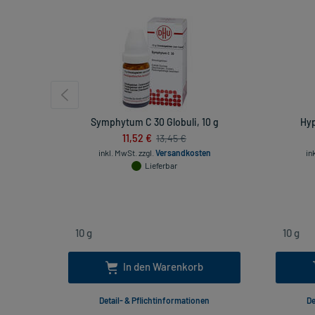
Symphytum C 30 Globuli, 10 g
Hyp
11,52 €
13,45 €
inkl. MwSt.
zzgl.
Versandkosten
in
Lieferbar
In den Warenkorb
Detail- & Pflichtinformationen
De