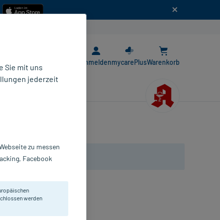
n
E-Rezept App
Anmelden
mycarePlus
Warenkorb
 Sie mit uns
llungen jederzeit
r Webseite zu messen
Tracking, Facebook
uropäischen
eschlossen werden