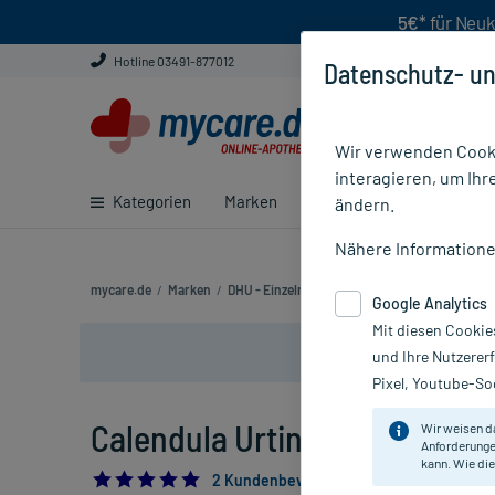
5€*
für Neuk
Hotline 03491-877012
Datenschutz- un
Wir verwenden Cooki
interagieren, um Ihr
Kategorien
Marken
Ratgeber
E-Rezept ei
ändern.
Nähere Information
mycare.de
/
Marken
/
DHU - Einzelmittel
/
Urtinkturen
/
Calendula U
Google Analytics
Mit diesen Cookie
und Ihre Nutzerer
Pixel, Youtube-Soc
Calendula Urtinktur, 20 ml
Wir weisen d
Anforderunge
kann. Wie die
5.0
2 Kundenbewertungen*