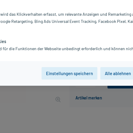
Darreichung:
Di
Inhalt:
20
 wird das Klickverhalten erfasst, um relevante Anzeigen und Remarketing
PZN:
02
Google Retargeting, Bing Ads Universal Event Tracking, Facebook Pixel, Ka
Hersteller:
DH
15,33 €
UVP
17,90 €
154
P
kies
inkl. MwSt.
zzgl.
Versandkosten
d für die Funktionen der Webseite unbedingt erforderlich und können nich
Grundpreis: 766,50 € / l
Einstellungen speichern
Alle ablehnen