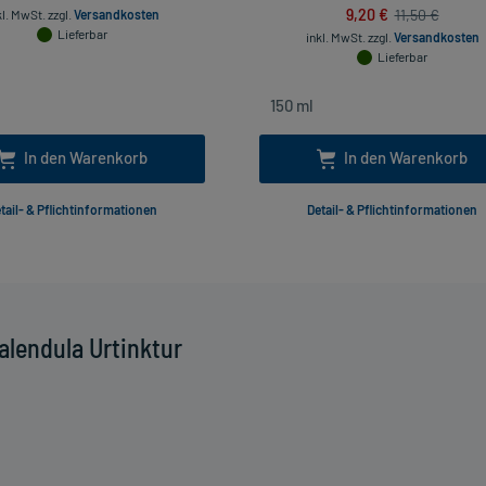
9,20 €
11,50 €
kl. MwSt.
zzgl.
Versandkosten
Lieferbar
inkl. MwSt.
zzgl.
Versandkosten
Lieferbar
In den Warenkorb
In den Warenkorb
tail- & Pflichtinformationen
Detail- & Pflichtinformationen
lendula Urtinktur