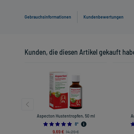
Gebrauchsinformationen
Kundenbewertungen
Kunden, die diesen Artikel gekauft hab
Aspecton Hustentropfen, 50 ml
A
5.0
8
*
9,69 €
14,29 €