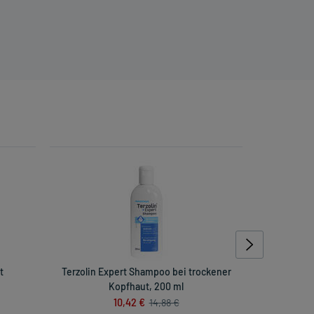
t
Terzolin Expert Shampoo bei trockener
Terzol
Kopfhaut, 200 ml
10,42 €
14,88 €
inkl