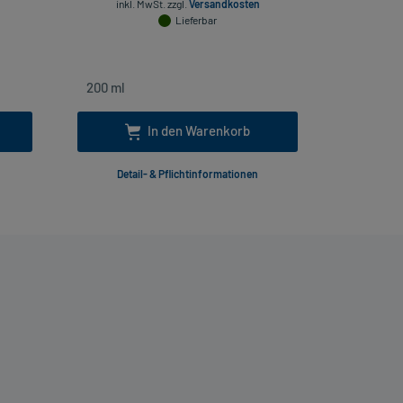
inkl. MwSt.
zzgl.
Versandkosten
Lieferbar
In den Warenkorb
Detail- & Pflichtinformationen
Deta