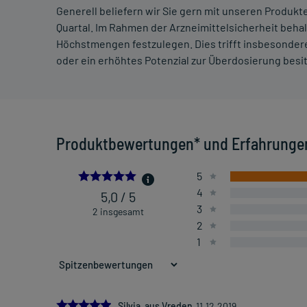
Generell beliefern wir Sie gern mit unseren Produk
Quartal. Im Rahmen der Arzneimittelsicherheit beha
Höchstmengen festzulegen. Dies trifft insbesondere
oder ein erhöhtes Potenzial zur Überdosierung besi
Produktbewertungen* und Erfahrunge
5.0
5
4
5,0 / 5
3
2 insgesamt
2
1
5.0
Silvia aus Vreden
11.12.2019