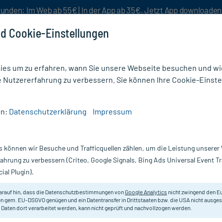
unden: Im Web ab 55€ | In der App ab 35€. Jetzt App downloade
d Cookie-Einstellungen
es um zu erfahren, wann Sie unsere Webseite besuchen und wie
e Nutzererfahrung zu verbessern. Sie können Ihre Cookie-Einste
nlösen
Rezeptur
Aktion %
en:
Datenschutzerklärung
Impressum
rtinktur
s können wir Besuche und Trafficquellen zählen, um die Leistung unsere
Nur für kurze Zeit:
Gratis-Versand* ab 19€ Mindestbestellwert!
fahrung zu verbessern (Criteo, Google Signals, Bing Ads Universal Event 
ial Plugin).
DHU - Einzelmittel
arauf hin, dass die Datenschutzbestimmungen von
Google Analytics
nicht zwingend den E
n gem. EU-DSGVO genügen und ein Datentransfer in Drittstaaten bzw. die USA nicht ausg
 Daten dort verarbeitet werden, kann nicht geprüft und nachvollzogen werden.
Homöopathisches Arzneimittel.