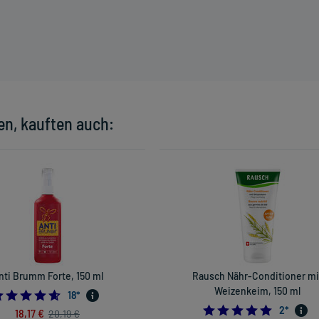
en, kauften auch:
nti Brumm Forte, 150 ml
Rausch Nähr-Conditioner mi
Weizenkeim, 150 ml
4.611111111111111
18
*
5.0
2
*
18,17 €
20,19 €