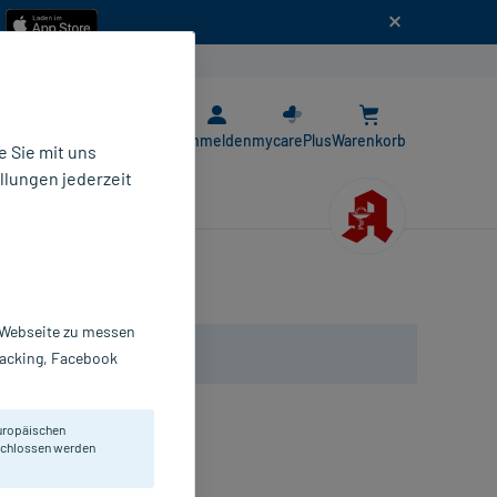
n
E-Rezept App
Anmelden
mycarePlus
Warenkorb
 Sie mit uns
llungen jederzeit
r Webseite zu messen
Tracking, Facebook
uropäischen
eschlossen werden