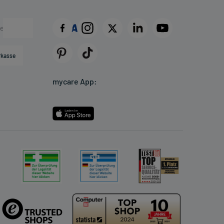
rkasse
mycare App: