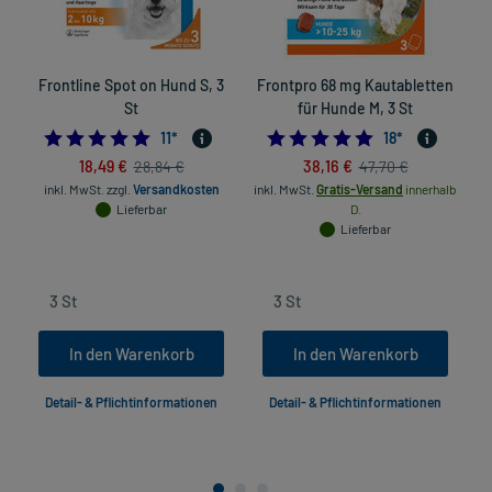
Frontline Spot on Hund S, 3
Frontpro 68 mg Kautabletten
St
für Hunde M, 3 St
5.0
5.0
11
*
18
*
18,49 €
38,16 €
28,84 €
47,70 €
inkl. MwSt.
zzgl.
Versandkosten
inkl. MwSt.
Gratis-Versand
innerhalb
in
Lieferbar
D.
Lieferbar
In den Warenkorb
In den Warenkorb
Detail- & Pflichtinformationen
Detail- & Pflichtinformationen