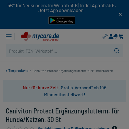
5€*
für Neukunden: Im Web ab 55€ | In der App ab 35€.
Jetzt App downloaden
Tierprodukte
/
Caniviton Protect Ergänzungsfutterm. für Hunde/Katzen
Nur für kurze Zeit:
Gratis-Versand* ab 19€
Mindestbestellwert!
Caniviton Protect Ergänzungsfutterm. für
Hunde/Katzen, 30 St
Produkt bewerten & PlusHerzen sichern