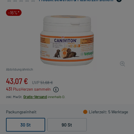
-16%*
Abbildung ähnlich
43,07 €
UVP
51,68 €
431
PlusHerzen sammeln
inkl. MwSt.
Gratis-Versand
innerhalb D.
Packungseinheit
Lieferzeit
: 5 Werktage
30 St
90 St