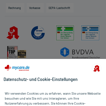
Hilfsmittelbox
Engagement
Direktabrechnung PKV
Rechnung
Vorkasse
SEPA-Lastschrift
Partner
Apotheke vor Ort
Kundenbewertungen
AGB
Impressum
Datenschutz
Cookie-Einstellungen
Rückgabe/Widerruf
Barrierefreiheitserklärung
Datenschutz- und Cookie-Einstellungen
Wir verwenden Cookies um zu erfahren, wann Sie unsere Webseite
besuchen und wie Sie mit uns interagieren, um Ihre
Nutzererfahrung zu verbessern. Sie können Ihre Cookie-
Alle Preise gelten inkl. MwSt., ggf. zzgl. Versandkosten