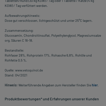
Tabletten/Hund (30 kg KGW) / Tag oder 1 Tablette / Katze (4 kg
KGW) / Tag verfüttert werden.
Aufbewahrungshinweis:
Dose gut verschlossen, lichtgeschützt und unter 25°C lagern.
Zusammensetzung:
Glucosamin, Chondroitinsulfat, Polyethylenglycol, Magnesiumsalze
org. Säuren C 16-18.
Bestandteile:
Rohfaser 28%, Rohprotein 17%, Rohasche 6,8%, Rohöle und
Rohfette 0,5 %.
Quelle: www.vetoquinol.de
Stand: 04/2021
Hinweis:
Weiterführende Angaben zum Hersteller finden Sie
hier
.
Produktbewertungen* und Erfahrungen unserer Kunden