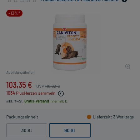
-13%*
Abbildung ähnlich
103,35 €
UVP
118,82 €
1034
PlusHerzen sammeln
inkl. MwSt.
Gratis-Versand
innerhalb D.
Packungseinheit
Lieferzeit
: 3 Werktage
30 St
90 St