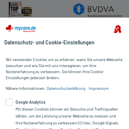
Datenschutz- und Cookie-Einstellungen
Wir verwenden Cookies um zu erfahren, wann Sie unsere Webseite
besuchen und wie Sie mit uns interagieren, um Ihre
Nutzererfahrung zu verbessern. Sie können Ihre Cookie-
Alle Preise gelten inkl. MwSt., ggf. zzgl. Versandkosten
Einstellungen jederzeit ändern.
Informationen auf dieser Website werden ausschließlich für
informative Zwecke zur Verfügung gestellt. Sie ersetzen keinesfalls
Nähere Informationen:
Datenschutzerklärung
Impressum
die Untersuchung und Behandlung durch einen Arzt. Bitte
beachten Sie, dass hierdurch weder Diagnosen gestellt noch
Google Analytics
Therapien eingeleitet werden können. | Diese Webseite benutzt
Mit diesen Cookies können wir Besuche und Trafficquellen
Google Analytics. Lesen Sie bitte dazu die wichtigen Hinweise in
unserer Datenschutzerklärung. Für den Widerruf einer Bestellung
zählen, um die Leistung unserer Webseite zu messen und
nutzen Sie das Formular:
Ihre Nutzererfahrung zu verbessern (Criteo, Google Signals,