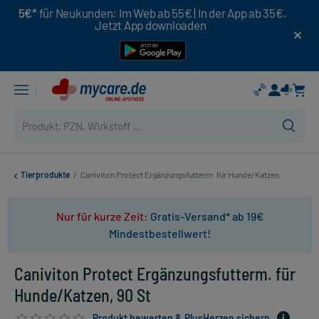
5€*
für Neukunden: Im Web ab 55€ | In der App ab 35€.
Jetzt App downloaden
Tierprodukte
/
Caniviton Protect Ergänzungsfutterm. für Hunde/Katzen
Nur für kurze Zeit:
Gratis-Versand* ab 19€
Mindestbestellwert!
Caniviton Protect Ergänzungsfutterm. für
Hunde/Katzen, 90 St
Produkt bewerten & PlusHerzen sichern