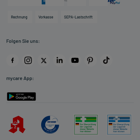
Karriere
Hilfsmittelbox
Engagement
Direktabrechnung PKV
Rechnung
Vorkasse
SEPA-Lastschrift
Partner
Apotheke vor Ort
Kundenbewertungen
Folgen Sie uns:
AGB
Impressum
Datenschutz
Cookie-Einstellungen
mycare App:
Rückgabe/Widerruf
Barrierefreiheitserklärung