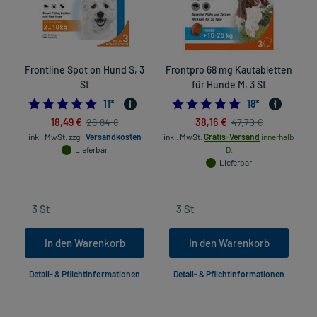
Frontline Spot on Hund S, 3
Frontpro 68 mg Kautabletten
St
für Hunde M, 3 St
5.0
5.0
11
*
18
*
18,49 €
38,16 €
28,84 €
47,70 €
inkl. MwSt.
zzgl.
Versandkosten
inkl. MwSt.
Gratis-Versand
innerhalb
in
Lieferbar
D.
Lieferbar
In den Warenkorb
In den Warenkorb
Detail- & Pflichtinformationen
Detail- & Pflichtinformationen