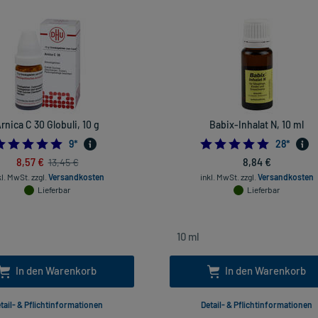
rnica C 30 Globuli, 10 g
Babix-Inhalat N, 10 ml
4.888888888888889
4.964285
9
*
28
*
8,57 €
8,84 €
13,45 €
kl. MwSt.
zzgl.
Versandkosten
inkl. MwSt.
zzgl.
Versandkosten
Lieferbar
Lieferbar
In den Warenkorb
In den Warenkorb
tail- & Pflichtinformationen
Detail- & Pflichtinformationen