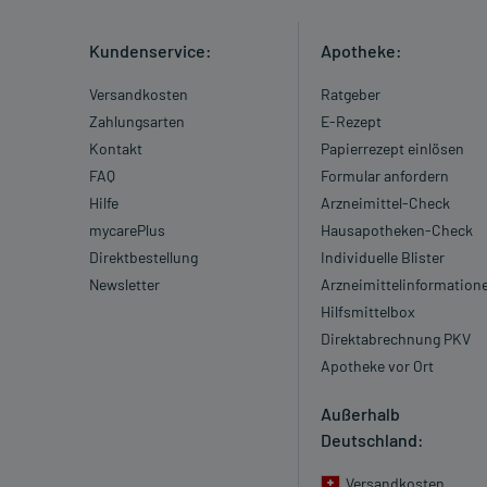
Kundenservice:
Apotheke:
Versandkosten
Ratgeber
Zahlungsarten
E-Rezept
Kontakt
Papierrezept einlösen
FAQ
Formular anfordern
Hilfe
Arzneimittel-Check
mycarePlus
Hausapotheken-Check
Direktbestellung
Individuelle Blister
Newsletter
Arzneimittelinformation
Hilfsmittelbox
Direktabrechnung PKV
Apotheke vor Ort
Außerhalb
Deutschland:
Versandkosten