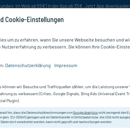
unden: Im Web ab 55€ | In der App ab 35€. Jetzt App downloade
d Cookie-Einstellungen
es um zu erfahren, wann Sie unsere Webseite besuchen und wie
e Nutzererfahrung zu verbessern. Sie können Ihre Cookie-Einste
nlösen
Rezeptur
Aktion %
en:
Datenschutzerklärung
Impressum
200 Globuli
s können wir Besuche und Trafficquellen zählen, um die Leistung unsere
Nur für kurze Zeit:
Gratis-Versand* ab 19€ Mindestbestellwert!
fahrung zu verbessern (Criteo, Google Signals, Bing Ads Universal Event 
ial Plugin).
DHU - Einzelmittel
arauf hin, dass die Datenschutzbestimmungen von
Google Analytics
nicht zwingend den E
n gem. EU-DSGVO genügen und ein Datentransfer in Drittstaaten bzw. die USA nicht ausg
 Daten dort verarbeitet werden, kann nicht geprüft und nachvollzogen werden.
Homöopathisches Arzneimittel.