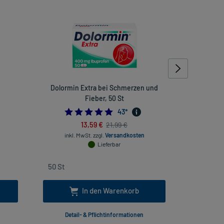
Dolormin Extra bei Schmerzen und
Bepanthen
Fieber, 50 St
714285714
4.883720930232558
43
*
13,59 €
21,99 €
inkl
inkl. MwSt.
zzgl.
Versandkosten
Lieferbar
In den Warenkorb
Detail- & Pflichtinformationen
Deta