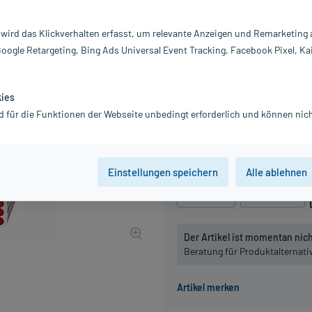
Darreichung:
Gl
Inhalt:
10
 wird das Klickverhalten erfasst, um relevante Anzeigen und Remarketing
PZN:
0
Google Retargeting, Bing Ads Universal Event Tracking, Facebook Pixel, Ka
Hersteller:
DH
18,72 €
UVP
21,85 €
188
P
kies
inkl. MwSt.
zzgl.
Versandkosten
d für die Funktionen der Webseite unbedingt erforderlich und können nich
Grundpreis: 1.872,00 € / kg
Packungseinheit
Einstellungen speichern
Alle ablehnen
10 g
, C6
10 g
, C30
Der Artikel ist momentan nicht
Beratung für Produktalternat