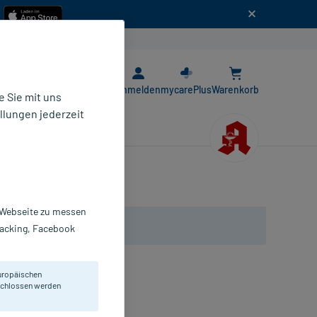
n
E-Rezept App
Anmelden
mycarePlus
Warenkorb
 Sie mit uns
llungen jederzeit
r Webseite zu messen
Tracking, Facebook
uropäischen
eschlossen werden