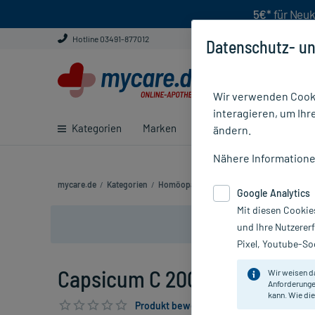
5€*
für Neuk
Hotline 03491-877012
Datenschutz- un
Wir verwenden Cooki
interagieren, um Ihr
Kategorien
Marken
Ratgeber
E-Rezept ei
ändern.
Nähere Information
mycare.de
/
Kategorien
/
Homöopathie
/
Einzelmittel
/
Capsicum C 
Google Analytics
Mit diesen Cookie
und Ihre Nutzerer
Pixel, Youtube-Soc
Capsicum C 200 Globuli, 10 g
Wir weisen d
Anforderunge
kann. Wie die
Produkt bewerten & PlusHerzen sichern