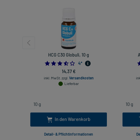
HCG C30 Globuli, 10 g
A
3.5
4
*
14,37 €
inkl. MwSt.
zzgl.
Versandkosten
in
Lieferbar
In den Warenkorb
Detail- & Pflichtinformationen
De