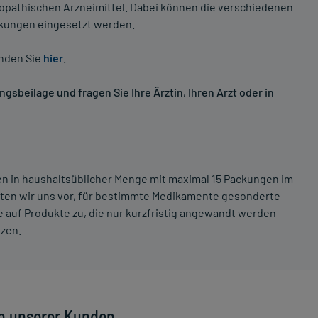
opathischen Arzneimittel. Dabei können die verschiedenen
nkungen eingesetzt werden.
inden Sie
hier
.
sbeilage und fragen Sie Ihre Ärztin, Ihren Arzt oder in
ten in haushaltsüblicher Menge mit maximal 15 Packungen im
lten wir uns vor, für bestimmte Medikamente gesonderte
 auf Produkte zu, die nur kurzfristig angewandt werden
tzen.
n unserer Kunden