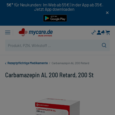
5€*
für Neukunden: Im Web ab 55€ | In der App ab 35€.
Jetzt App downloaden
Rezeptpflichtige Medikamente
/
Carbamazepin AL 200 Retard
Carbamazepin AL 200 Retard, 200 St