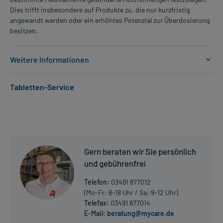
Dies trifft insbesondere auf Produkte zu, die nur kurzfristig
angewandt werden oder ein erhöhtes Potenzial zur Überdosierung
besitzen.
Weitere Informationen
Anwendungsgebiete:
Tabletten-Service
- Epilepsie, wie:
- Epilepsie, fokal (auf einen Körperteil oder Funktion begrenzte
Anfälle)
- Epilepsie, fokal, sekundär generalisiert (erst lokal, dann
ausgeweitet), wie:
- Schlaf-Epilepsie, generalisiert (den ganzen Körper
Gern beraten wir Sie persönlich
betreffende Anfälle)
- Epilepsie (den ganzen Körper betreffende Anfälle) im
und gebührenfrei
Schlaf oder Wachsein
Telefon:
03491 877012
- Trigeminus-Neuralgie (Gesichtsschmerz)
(Mo-Fr: 8-18 Uhr / Sa: 9-12 Uhr)
- Gemischte Epilepsieformen
Telefax:
03491 877014
- Vorbeugung gegen einen Anfall beim Alkoholentzugssyndrom
E-Mail:
beratung@mycare.de
- Glossopharyngeusneuralgie (Nervenschmerzen im Bereich von
Mehr anzeigen