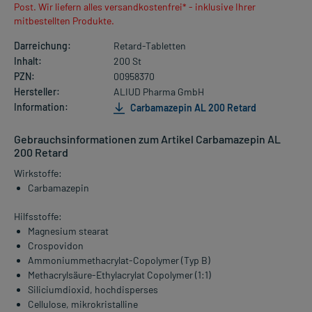
Post. Wir liefern alles versandkostenfrei* - inklusive Ihrer
mitbestellten Produkte.
Darreichung:
Retard-Tabletten
Inhalt:
200 St
PZN:
00958370
Hersteller:
ALIUD Pharma GmbH
Information:
Carbamazepin AL 200 Retard
Gebrauchsinformationen zum Artikel Carbamazepin AL
200 Retard
Wirkstoffe:
Carbamazepin
Hilfsstoffe:
Magnesium stearat
Crospovidon
Ammoniummethacrylat-Copolymer (Typ B)
Methacrylsäure-Ethylacrylat Copolymer (1:1)
Siliciumdioxid, hochdisperses
Cellulose, mikrokristalline