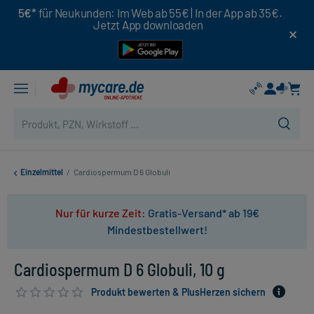
5€*
für Neukunden: Im Web ab 55€ | In der App ab 35€.
Jetzt App downloaden
Einzelmittel
/
Cardiospermum D 6 Globuli
Nur für kurze Zeit:
Gratis-Versand* ab 19€
Mindestbestellwert!
Cardiospermum D 6 Globuli, 10 g
Produkt bewerten & PlusHerzen sichern