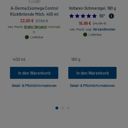
A-Derma Exomega Control
Voltaren Schmerzgel, 180 g
Rückfettende Milch, 400 ml
4.872727272727
55
*
22,00 €
27,50 €
16,99 €
24,94 €
inkl. MwSt.
Gratis-Versand
innerhalb
inkl. MwSt.
zzgl.
Versandkosten
D.
Lieferbar
in
Lieferbar
In den Warenkorb
In den Warenkorb
Detail- & Pflichtinformationen
Detail- & Pflichtinformationen