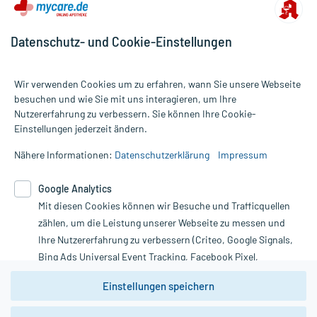
Datenschutz- und Cookie-Einstellungen
Wir verwenden Cookies um zu erfahren, wann Sie unsere Webseite
besuchen und wie Sie mit uns interagieren, um Ihre
Nutzererfahrung zu verbessern. Sie können Ihre Cookie-
Alle Preise gelten inkl. MwSt., ggf. zzgl. Versandkosten
Einstellungen jederzeit ändern.
Informationen auf dieser Website werden ausschließlich für
informative Zwecke zur Verfügung gestellt. Sie ersetzen keinesfalls
Nähere Informationen:
Datenschutzerklärung
Impressum
die Untersuchung und Behandlung durch einen Arzt. Bitte
beachten Sie, dass hierdurch weder Diagnosen gestellt noch
Google Analytics
Therapien eingeleitet werden können. | Diese Webseite benutzt
Mit diesen Cookies können wir Besuche und Trafficquellen
Google Analytics. Lesen Sie bitte dazu die wichtigen Hinweise in
unserer Datenschutzerklärung. Für den Widerruf einer Bestellung
zählen, um die Leistung unserer Webseite zu messen und
nutzen Sie das Formular:
Ihre Nutzererfahrung zu verbessern (Criteo, Google Signals,
Bing Ads Universal Event Tracking, Facebook Pixel,
Vertrag widerrufen
Youtube-Social Plugin).
Einstellungen speichern
Wir weisen darauf hin, dass die
Datenschutzbestimmungen von
Google Analytics
nicht