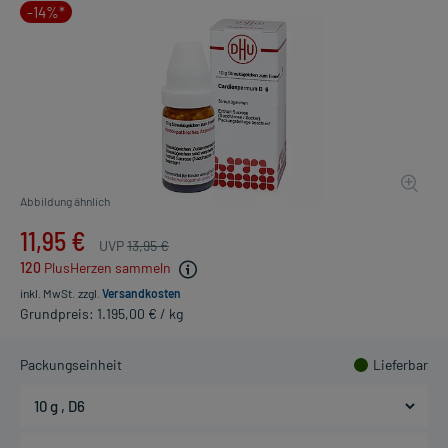
-14%*
Abbildung ähnlich
11,95 €
UVP
13,95 €
120
PlusHerzen sammeln
inkl. MwSt.
zzgl.
Versandkosten
Grundpreis: 1.195,00 € / kg
Packungseinheit
Lieferbar