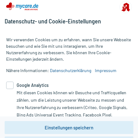
Datenschutz- und Cookie-Einstellungen
Wir verwenden Cookies um zu erfahren, wann Sie unsere Webseite
besuchen und wie Sie mit uns interagieren, um Ihre
Nutzererfahrung zu verbessern. Sie können Ihre Cookie-
Alle Preise gelten inkl. MwSt., ggf. zzgl. Versandkosten
Einstellungen jederzeit ändern.
Informationen auf dieser Website werden ausschließlich für
informative Zwecke zur Verfügung gestellt. Sie ersetzen keinesfalls
Nähere Informationen:
Datenschutzerklärung
Impressum
die Untersuchung und Behandlung durch einen Arzt. Bitte
beachten Sie, dass hierdurch weder Diagnosen gestellt noch
Google Analytics
Therapien eingeleitet werden können. | Diese Webseite benutzt
Mit diesen Cookies können wir Besuche und Trafficquellen
Google Analytics. Lesen Sie bitte dazu die wichtigen Hinweise in
unserer Datenschutzerklärung. Für den Widerruf einer Bestellung
zählen, um die Leistung unserer Webseite zu messen und
nutzen Sie das Formular:
Ihre Nutzererfahrung zu verbessern (Criteo, Google Signals,
Bing Ads Universal Event Tracking, Facebook Pixel,
Vertrag widerrufen
Youtube-Social Plugin).
Einstellungen speichern
Wir weisen darauf hin, dass die