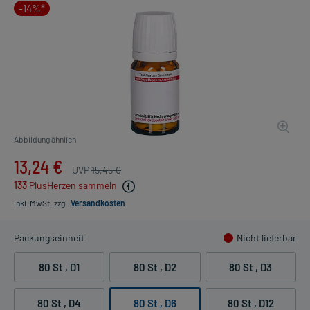
-14%*
Abbildung ähnlich
13,24 €
UVP
15,45 €
133
PlusHerzen sammeln
inkl. MwSt.
zzgl.
Versandkosten
Packungseinheit
Nicht lieferbar
80 St
, D1
80 St
, D2
80 St
, D3
80 St
, D4
80 St
, D6
80 St
, D12