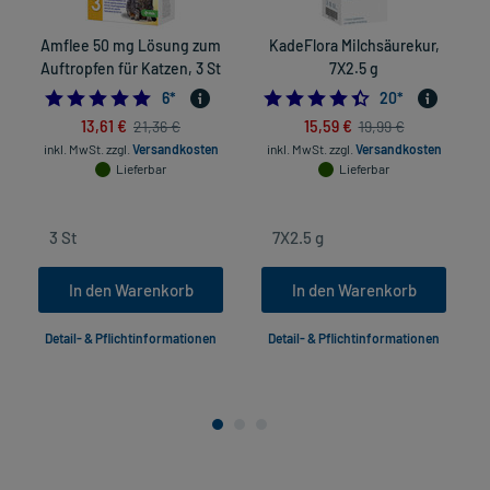
Amflee 50 mg Lösung zum
KadeFlora Milchsäurekur,
Auftropfen für Katzen, 3 St
7X2.5 g
5.0
4.45
6
*
20
*
13,61 €
15,59 €
21,36 €
19,99 €
inkl. MwSt.
zzgl.
Versandkosten
inkl. MwSt.
zzgl.
Versandkosten
Lieferbar
Lieferbar
In den Warenkorb
In den Warenkorb
Detail- & Pflichtinformationen
Detail- & Pflichtinformationen