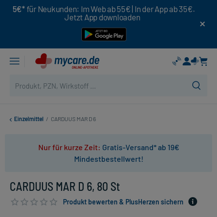
5€*
für Neukunden: Im Web ab 55€ | In der App ab 35€.
Jetzt App downloaden
Einzelmittel
/
CARDUUS MAR D 6
Nur für kurze Zeit:
Gratis-Versand* ab 19€
Mindestbestellwert!
CARDUUS MAR D 6, 80 St
Produkt bewerten & PlusHerzen sichern