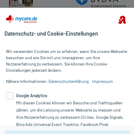
Datenschutz- und Cookie-Einstellungen
Wir verwenden Cookies um zu erfahren, wann Sie unsere Webseite
besuchen und wie Sie mit uns interagieren, um Ihre
Nutzererfahrung zu verbessern. Sie können Ihre Cookie-
Alle Preise gelten inkl. MwSt., ggf. zzgl. Versandkosten
Einstellungen jederzeit ändern.
Informationen auf dieser Website werden ausschließlich für
informative Zwecke zur Verfügung gestellt. Sie ersetzen keinesfalls
Nähere Informationen:
Datenschutzerklärung
Impressum
die Untersuchung und Behandlung durch einen Arzt. Bitte
beachten Sie, dass hierdurch weder Diagnosen gestellt noch
Google Analytics
Therapien eingeleitet werden können. | Diese Webseite benutzt
Mit diesen Cookies können wir Besuche und Trafficquellen
Google Analytics. Lesen Sie bitte dazu die wichtigen Hinweise in
unserer Datenschutzerklärung. Für den Widerruf einer Bestellung
zählen, um die Leistung unserer Webseite zu messen und
nutzen Sie das Formular:
Ihre Nutzererfahrung zu verbessern (Criteo, Google Signals,
Bing Ads Universal Event Tracking, Facebook Pixel,
Vertrag widerrufen
Youtube-Social Plugin).