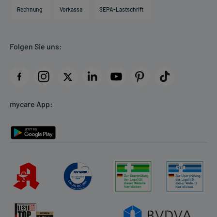
Engagement
Direktabrechnung PKV
Rechnung
Vorkasse
SEPA-Lastschrift
Partner
Apotheke vor Ort
Kundenbewertungen
Folgen Sie uns:
AGB
Impressum
Datenschutz
Cookie-Einstellungen
mycare App:
Rückgabe/Widerruf
Barrierefreiheitserklärung