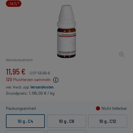
-14%*
Abbildung ähnlich
11,95 €
UVP
13,95 €
120
PlusHerzen sammeln
inkl. MwSt.
zzgl.
Versandkosten
Grundpreis: 1.195,00 € / kg
Packungseinheit
Nicht lieferbar
10 g
, C4
10 g
, C6
10 g
, C12