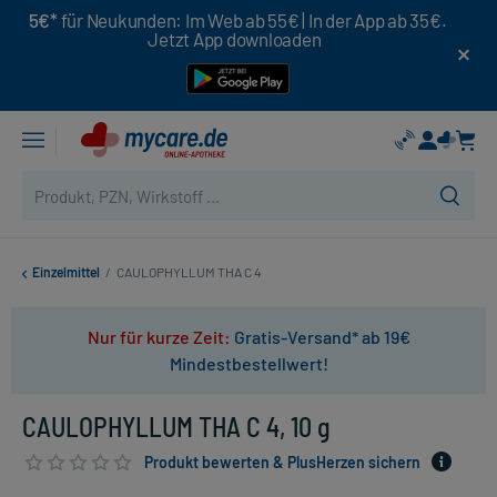
5€*
für Neukunden: Im Web ab 55€ | In der App ab 35€.
Jetzt App downloaden
Einzelmittel
/
CAULOPHYLLUM THA C 4
Nur für kurze Zeit:
Gratis-Versand* ab 19€
Mindestbestellwert!
CAULOPHYLLUM THA C 4, 10 g
Produkt bewerten & PlusHerzen sichern