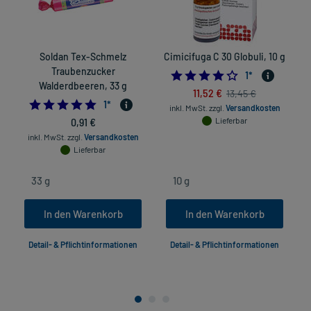
Soldan Tex-Schmelz
Cimicifuga C 30 Globuli, 10 g
Traubenzucker
4.0
1
*
Walderdbeeren, 33 g
11,52 €
13,45 €
5.0
1
*
inkl. MwSt.
zzgl.
Versandkosten
0,91 €
Lieferbar
inkl. MwSt.
zzgl.
Versandkosten
Lieferbar
In den Warenkorb
In den Warenkorb
Detail- & Pflichtinformationen
Detail- & Pflichtinformationen