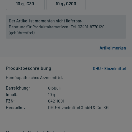
10 g
, C30
10 g
, C200
Der Artikel ist momentan nicht lieferbar.
Beratung für Produktalternativen:
Tel. 03491-8770120
(gebührenfrei)
Produktbeschreibung
DHU - Einzelmittel
Homöopathisches Arzneimittel.
Darreichung:
Globuli
Inhalt:
10 g
PZN:
04211001
Hersteller:
DHU-Arzneimittel GmbH & Co. KG