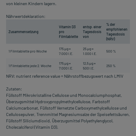
von kleinen Kindern lagern.
Nährwertdeklaration:
% der
Vitamin D3
entsp. einer
empfohlenen
Zusammensetzung
pro
Tagesdosis
Tagesdosis
Filmtablette
von
(NRV)
175 µg =
25 µg =
1 Filmtablette pro Woche
500 %
7.000 I.E.
1.000 I.E.
175 µg =
12,5 µg =
1 Filmtablette jede 2. Woche
250 %
7.000 I.E.
500 I.E.
NRV: nutrient reference value = Nährstoffbezugswert nach LMIV
Zutaten:
Füllstoff Mikrokristalline Cellulose und Monocalciumphosphat,
Überzugsmittel Hydroxypropylmethylcellulose, Farbstoff
Calciumcarbonat, Füllstoff Vernetzte Carboxymethylcellulose und
Cellulosepulver, Trennmittel Magnesiumsalze der Speisefettsäuren,
Füllstoff Siliciumdioxid, Überzugsmittel Polyethylenglycol,
Cholecalciferol (Vitamin D3).