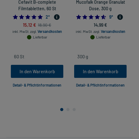
Cefavit B-complete
Mucofalk Orange Granulat
Filmtabletten, 60 St
Dose, 300 g
5.0
4.5555555555555
2
*
9
*
15,12 €
14,99 €
18,90 €
inkl. MwSt.
zzgl.
Versandkosten
inkl. MwSt.
zzgl.
Versandkosten
in
Lieferbar
Lieferbar
In den Warenkorb
In den Warenkorb
Detail- & Pflichtinformationen
Detail- & Pflichtinformationen