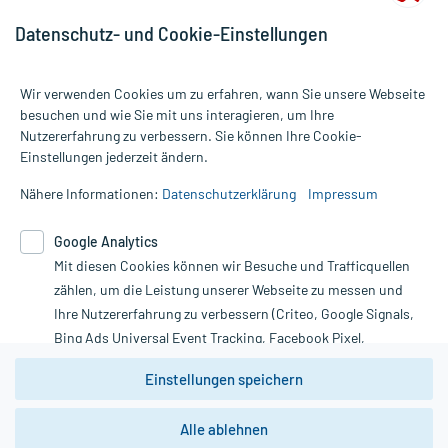
Datenschutz- und Cookie-Einstellungen
Wir verwenden Cookies um zu erfahren, wann Sie unsere Webseite
besuchen und wie Sie mit uns interagieren, um Ihre
Nutzererfahrung zu verbessern. Sie können Ihre Cookie-
Alle Preise gelten inkl. MwSt., ggf. zzgl. Versandkosten
Einstellungen jederzeit ändern.
Informationen auf dieser Website werden ausschließlich für
informative Zwecke zur Verfügung gestellt. Sie ersetzen keinesfalls
Nähere Informationen:
Datenschutzerklärung
Impressum
die Untersuchung und Behandlung durch einen Arzt. Bitte
beachten Sie, dass hierdurch weder Diagnosen gestellt noch
Google Analytics
Therapien eingeleitet werden können. | Diese Webseite benutzt
Mit diesen Cookies können wir Besuche und Trafficquellen
Google Analytics. Lesen Sie bitte dazu die wichtigen Hinweise in
unserer Datenschutzerklärung. Für den Widerruf einer Bestellung
zählen, um die Leistung unserer Webseite zu messen und
nutzen Sie das Formular:
Ihre Nutzererfahrung zu verbessern (Criteo, Google Signals,
Bing Ads Universal Event Tracking, Facebook Pixel,
Vertrag widerrufen
Youtube-Social Plugin).
Einstellungen speichern
Wir weisen darauf hin, dass die
Datenschutzbestimmungen von
Google Analytics
nicht
Alle ablehnen
*Hinweise zu unseren Aktionen und Bewertungen
zwingend den Europäischen Anforderungen gem. EU-