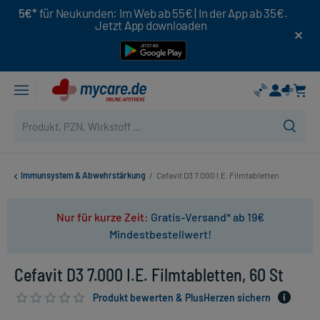
5€*
für Neukunden: Im Web ab 55€ | In der App ab 35€.
Jetzt App downloaden
Immunsystem & Abwehrstärkung
/
Cefavit D3 7.000 I.E. Filmtabletten
Nur für kurze Zeit:
Gratis-Versand* ab 19€
Mindestbestellwert!
Cefavit D3 7.000 I.E. Filmtabletten, 60 St
Produkt bewerten & PlusHerzen sichern