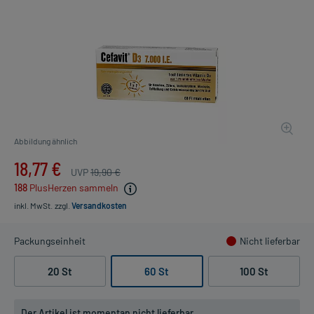
Abbildung ähnlich
18,77 €
UVP
19,90 €
188
PlusHerzen sammeln
inkl. MwSt.
zzgl.
Versandkosten
Packungseinheit
Nicht lieferbar
20 St
60 St
100 St
Der Artikel ist momentan nicht lieferbar.