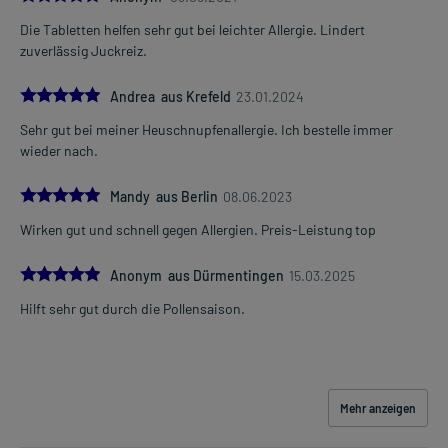
Immer:
Die Tabletten helfen sehr gut bei leichter Allergie. Lindert
- Überempfindlichkeit gegen die Inhaltsstoffe
zuverlässig Juckreiz.
Unter Umständen - sprechen Sie hierzu mit Ihrem Arzt oder
5.0
Andrea aus Krefeld
23.01.2024
Apotheker:
- Eingeschränkte Nierenfunktion
Sehr gut bei meiner Heuschnupfenallergie. Ich bestelle immer
- Eingeschränkte Leberfunktion
wieder nach.
Welche Altersgruppe ist zu beachten?
5.0
Mandy aus Berlin
08.06.2023
- Kinder unter 6 Jahren: Das Arzneimittel sollte in dieser
Altersgruppe in der Regel nicht angewendet werden.
Wirken gut und schnell gegen Allergien. Preis-Leistung top
Was ist mit Schwangerschaft und Stillzeit?
5.0
Anonym aus Dürmentingen
15.03.2025
- Schwangerschaft: Wenden Sie sich an Ihren Arzt. Es spielen
Hilft sehr gut durch die Pollensaison.
verschiedene Überlegungen eine Rolle, ob und wie das Arzneimittel
in der Schwangerschaft angewendet werden kann.
- Stillzeit: Von einer Anwendung wird nach derzeitigen
Erkenntnissen abgeraten. Eventuell ist ein Abstillen in Erwägung
zu ziehen.
Mehr anzeigen
Ist Ihnen das Arzneimittel trotz einer Gegenanzeige verordnet