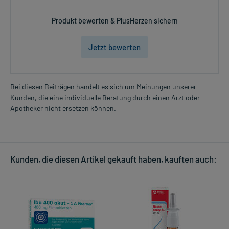
worden, sprechen Sie mit Ihrem Arzt oder Apotheker. Der
therapeutische Nutzen kann höher sein, als das Risiko, das die
Produkt bewerten & PlusHerzen sichern
Anwendung bei einer Gegenanzeige in sich birgt.
Jetzt bewerten
Nebenwirkungen:
Welche unerwünschten Wirkungen können auftreten?
Bei diesen Beiträgen handelt es sich um Meinungen unserer
- Magen-Darm-Beschwerden
Kunden, die eine individuelle Beratung durch einen Arzt oder
- Kopfschmerzen
Apotheker nicht ersetzen können.
- Schwindel
- Müdigkeit
- Schläfrigkeit
- Unruhe
- Mundtrockenheit
Kunden, die diesen Artikel gekauft haben, kauften auch:
Bemerken Sie eine Befindlichkeitsstörung oder Veränderung
während der Behandlung, wenden Sie sich an Ihren Arzt oder
Apotheker.
Für die Information an dieser Stelle werden vor allem
Nebenwirkungen berücksichtigt, die bei mindestens einem von