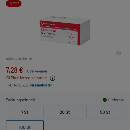
-47%*
Abbildung ähnlich
7,28 €
UVP
13,93 €
73
PlusHerzen sammeln
inkl. MwSt.
zzgl.
Versandkosten
Packungseinheit
Lieferbar
7 St
20 St
50 St
100 St