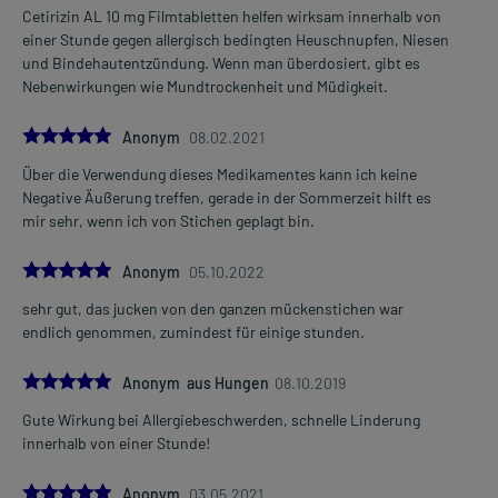
Schwindel, Schläfrigkeit und erhöhter Herzfrequenz kommen.
Cetirizin AL 10 mg Filmtabletten helfen wirksam innerhalb von
Setzen Sie sich bei dem Verdacht auf eine Überdosierung
einer Stunde gegen allergisch bedingten Heuschnupfen, Niesen
umgehend mit einem Arzt in Verbindung.
und Bindehautentzündung. Wenn man überdosiert, gibt es
Nebenwirkungen wie Mundtrockenheit und Müdigkeit.
Einnahme vergessen?
Setzen Sie die Einnahme zum nächsten vorgeschriebenen
5.0
Anonym
08.02.2021
Zeitpunkt ganz normal (also nicht mit der doppelten Menge) fort.
Über die Verwendung dieses Medikamentes kann ich keine
Generell gilt: Achten Sie vor allem bei Säuglingen, Kleinkindern und
Negative Äußerung treffen, gerade in der Sommerzeit hilft es
älteren Menschen auf eine gewissenhafte Dosierung. Im
mir sehr, wenn ich von Stichen geplagt bin.
Zweifelsfalle fragen Sie Ihren Arzt oder Apotheker nach etwaigen
Auswirkungen oder Vorsichtsmaßnahmen.
5.0
Anonym
05.10.2022
sehr gut, das jucken von den ganzen mückenstichen war
Eine vom Arzt verordnete Dosierung kann von den Angaben der
endlich genommen, zumindest für einige stunden.
Packungsbeilage abweichen. Da der Arzt sie individuell abstimmt,
sollten Sie das Arzneimittel daher nach seinen Anweisungen
5.0
anwenden.
Anonym aus Hungen
08.10.2019
Gute Wirkung bei Allergiebeschwerden, schnelle Linderung
innerhalb von einer Stunde!
Gegenanzeigen:
Was spricht gegen eine Anwendung?
5.0
Anonym
03.05.2021