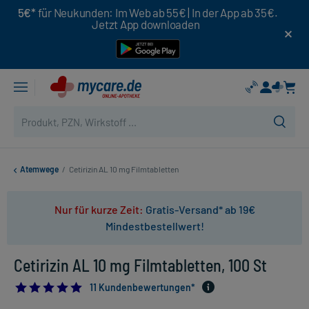
5€*
für Neukunden: Im Web ab 55€ | In der App ab 35€.
Jetzt App downloaden
Atemwege
/
Cetirizin AL 10 mg Filmtabletten
Nur für kurze Zeit:
Gratis-Versand* ab 19€
Mindestbestellwert!
Cetirizin AL 10 mg Filmtabletten, 100 St
4.909090909090909
11 Kundenbewertungen*