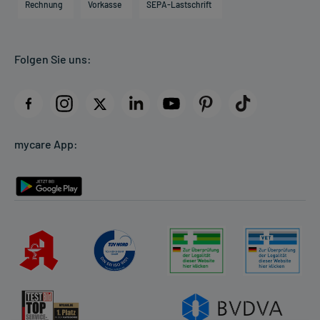
Direktabrechnung PKV
Rechnung
Vorkasse
SEPA-Lastschrift
Bearbeitungsstand: 27.02.2019
Partner
Apotheke vor Ort
Kundenbewertungen
Folgen Sie uns:
AGB
Impressum
Datenschutz
Cookie-Einstellungen
mycare App:
Rückgabe/Widerruf
Barrierefreiheitserklärung