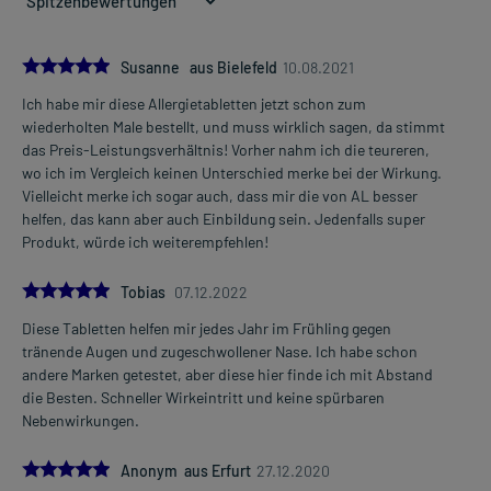
abends, unabhängig von der Mahlzeit
Jugendliche ab 12 Jahren und Erwachsene
5.0
Susanne aus Bielefeld
10.08.2021
1 Tablette
Ich habe mir diese Allergietabletten jetzt schon zum
1-mal täglich
Mehr anzeigen
wiederholten Male bestellt, und muss wirklich sagen, da stimmt
abends, unabhängig von der Mahlzeit
das Preis-Leistungsverhältnis! Vorher nahm ich die teureren,
wo ich im Vergleich keinen Unterschied merke bei der Wirkung.
Die Gesamtdosis sollte nicht ohne Rücksprache mit einem Arzt
Vielleicht merke ich sogar auch, dass mir die von AL besser
oder Apotheker überschritten werden.
helfen, das kann aber auch Einbildung sein. Jedenfalls super
Produkt, würde ich weiterempfehlen!
Art der Anwendung?
Nehmen Sie das Arzneimittel unzerkaut mit Flüssigkeit (z.B. 1 Glas
5.0
Wasser) ein.
Tobias
07.12.2022
Diese Tabletten helfen mir jedes Jahr im Frühling gegen
Dauer der Anwendung?
tränende Augen und zugeschwollener Nase. Ich habe schon
Die Anwendungsdauer richtet sich nach der Art der Beschwerden
andere Marken getestet, aber diese hier finde ich mit Abstand
und/oder dem Verlauf der Erkrankung. Fragen Sie dazu im
die Besten. Schneller Wirkeintritt und keine spürbaren
Zweifelsfalle Ihren Arzt oder Apotheker.
Nebenwirkungen.
Überdosierung?
5.0
Anonym aus Erfurt
27.12.2020
Bei einer Überdosierung kann es unter anderem zu Durchfall,