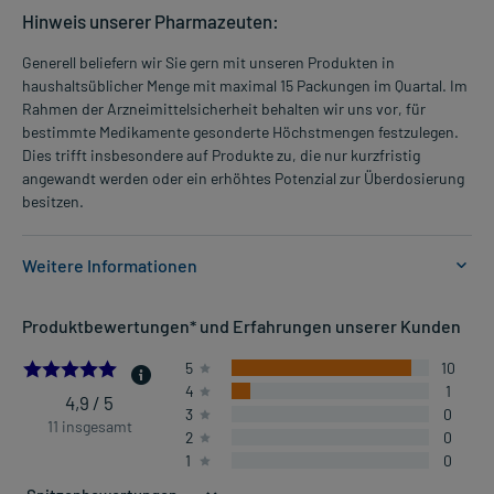
Hinweis unserer Pharmazeuten:
Generell beliefern wir Sie gern mit unseren Produkten in
haushaltsüblicher Menge mit maximal 15 Packungen im Quartal. Im
Rahmen der Arzneimittelsicherheit behalten wir uns vor, für
bestimmte Medikamente gesonderte Höchstmengen festzulegen.
Dies trifft insbesondere auf Produkte zu, die nur kurzfristig
angewandt werden oder ein erhöhtes Potenzial zur Überdosierung
besitzen.
Weitere Informationen
Anwendungsgebiete:
Produktbewertungen* und Erfahrungen unserer Kunden
- Allergischer Schnupfen, z.B. Heuschnupfen
- Nesselausschlag
4.909090909090909
5
10
4
1
4,9 / 5
3
0
Dosierung und Anwendungshinweise:
11 insgesamt
2
0
Kinder von 6-12 Jahren
1
0
1/2 Tablette
2-mal täglich