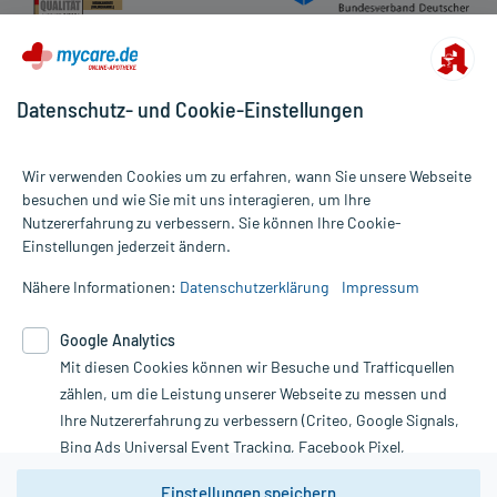
Datenschutz- und Cookie-Einstellungen
Wir verwenden Cookies um zu erfahren, wann Sie unsere Webseite
besuchen und wie Sie mit uns interagieren, um Ihre
Nutzererfahrung zu verbessern. Sie können Ihre Cookie-
Alle Preise gelten inkl. MwSt., ggf. zzgl. Versandkosten
Einstellungen jederzeit ändern.
Informationen auf dieser Website werden ausschließlich für
informative Zwecke zur Verfügung gestellt. Sie ersetzen keinesfalls
Nähere Informationen:
Datenschutzerklärung
Impressum
die Untersuchung und Behandlung durch einen Arzt. Bitte
beachten Sie, dass hierdurch weder Diagnosen gestellt noch
Google Analytics
Therapien eingeleitet werden können. | Diese Webseite benutzt
Mit diesen Cookies können wir Besuche und Trafficquellen
Google Analytics. Lesen Sie bitte dazu die wichtigen Hinweise in
unserer Datenschutzerklärung. Für den Widerruf einer Bestellung
zählen, um die Leistung unserer Webseite zu messen und
nutzen Sie das Formular:
Ihre Nutzererfahrung zu verbessern (Criteo, Google Signals,
Bing Ads Universal Event Tracking, Facebook Pixel,
Vertrag widerrufen
Youtube-Social Plugin).
Einstellungen speichern