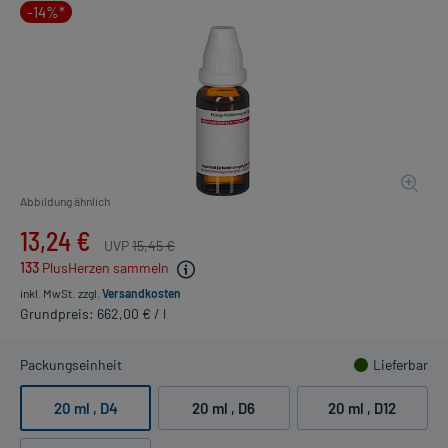
-14%*
Abbildung ähnlich
13,24 €
UVP
15,45 €
133
PlusHerzen sammeln
inkl. MwSt.
zzgl.
Versandkosten
Grundpreis: 662,00 € / l
Packungseinheit
Lieferbar
20 ml
, D4
20 ml
, D6
20 ml
, D12