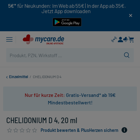
5€*
für Neukunden: Im Web ab 55€ | In der App ab 35€.
Jetzt App downloaden
Einzelmittel
/
CHELIDONIUM D 4
Nur für kurze Zeit:
Gratis-Versand* ab 19€
Mindestbestellwert!
CHELIDONIUM D 4, 20 ml
Produkt bewerten & PlusHerzen sichern