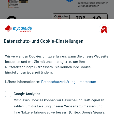
Datenschutz- und Cookie-Einstellungen
Für die Produkte der Kategorie Schmerzmittel wurden 5353
Wir verwenden Cookies um zu erfahren, wann Sie unsere Webseite
Bewertungen mit durchschnittlich 4,8 von 5 Sternen abgegeben.
besuchen und wie Sie mit uns interagieren, um Ihre
Nutzererfahrung zu verbessern. Sie können Ihre Cookie-
Alle Preise gelten inkl. MwSt., ggf. zzgl. Versandkosten
Einstellungen jederzeit ändern.
Informationen auf dieser Website werden ausschließlich für
informative Zwecke zur Verfügung gestellt. Sie ersetzen keinesfalls
Nähere Informationen:
Datenschutzerklärung
Impressum
die Untersuchung und Behandlung durch einen Arzt. Bitte
beachten Sie, dass hierdurch weder Diagnosen gestellt noch
Google Analytics
Therapien eingeleitet werden können. | Diese Webseite benutzt
Mit diesen Cookies können wir Besuche und Trafficquellen
Google Analytics. Lesen Sie bitte dazu die wichtigen Hinweise in
unserer Datenschutzerklärung. Für den Widerruf einer Bestellung
zählen, um die Leistung unserer Webseite zu messen und
nutzen Sie das Formular:
Ihre Nutzererfahrung zu verbessern (Criteo, Google Signals,