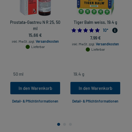
Prostata-Gastreu N R 25, 50
Tiger Balm weiss, 19.4 g
ml
5.0
10
*
15,66 €
7,99 €
inkl. MwSt.
zzgl.
Versandkosten
inkl. MwSt.
zzgl.
Versandkosten
Lieferbar
Lieferbar
in
In den Warenkorb
In den Warenkorb
Detail- & Pflichtinformationen
Detail- & Pflichtinformationen