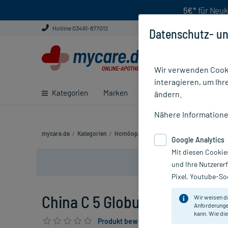
5€*
für Neuk
Hotline 03491-877012
Datenschutz- un
Wir verwenden Cooki
interagieren, um Ihr
Kategorien
Marken
Ratgeber
E-Rezept ei
ändern.
Nähere Information
mycare.de
/
Kategorien
/
Homöopathie
/
Einzelmittel
/
China C 5 Gl
Google Analytics
Mit diesen Cookie
und Ihre Nutzerer
Pixel, Youtube-Soc
China C 5 Globuli, 10 g
Wir weisen d
Anforderunge
kann. Wie die
Produkt bewerten & PlusHerzen sichern