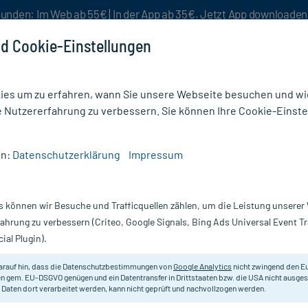
unden: Im Web ab 55€ | In der App ab 35€. Jetzt App downloade
d Cookie-Einstellungen
es um zu erfahren, wann Sie unsere Webseite besuchen und wie
e Nutzererfahrung zu verbessern. Sie können Ihre Cookie-Einste
nlösen
Rezeptur
Aktion %
en:
Datenschutzerklärung
Impressum
obuli
s können wir Besuche und Trafficquellen zählen, um die Leistung unsere
Nur für kurze Zeit:
Gratis-Versand* ab 19€ Mindestbestellwert!
fahrung zu verbessern (Criteo, Google Signals, Bing Ads Universal Event 
ial Plugin).
DHU - Einzelmittel
arauf hin, dass die Datenschutzbestimmungen von
Google Analytics
nicht zwingend den E
n gem. EU-DSGVO genügen und ein Datentransfer in Drittstaaten bzw. die USA nicht ausg
 Daten dort verarbeitet werden, kann nicht geprüft und nachvollzogen werden.
Homöopathisches Arzneimittel.