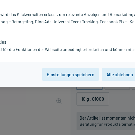
Darreichung:
Gl
Inhalt:
10
 wird das Klickverhalten erfasst, um relevante Anzeigen und Remarketing
PZN:
0
Google Retargeting, Bing Ads Universal Event Tracking, Facebook Pixel, Ka
Hersteller:
DH
11,09 €
UVP
12,95 €
111
Pl
kies
inkl. MwSt.
zzgl.
Versandkosten
d für die Funktionen der Webseite unbedingt erforderlich und können nich
Grundpreis: 1.109,00 € / kg
Packungseinheit
Einstellungen speichern
Alle ablehnen
10 g
, C5
10 g
, C6
10 g
, C1000
Der Artikel ist momentan nicht
Beratung für Produktalternat