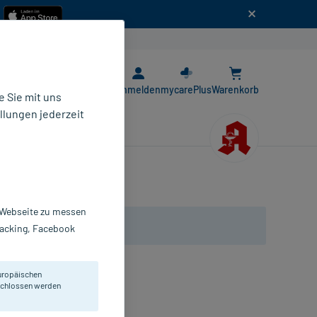
n
E-Rezept App
Anmelden
mycarePlus
Warenkorb
 Sie mit uns
llungen jederzeit
r Webseite zu messen
Tracking, Facebook
uropäischen
eschlossen werden