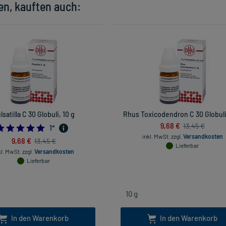
en, kauften auch:
lsatilla C 30 Globuli, 10 g
Rhus Toxicodendron C 30 Globuli,
9,68 €
13,45 €
5.0
1
*
inkl. MwSt.
zzgl.
Versandkosten
9,68 €
13,45 €
Lieferbar
kl. MwSt.
zzgl.
Versandkosten
Lieferbar
In den Warenkorb
In den Warenkorb