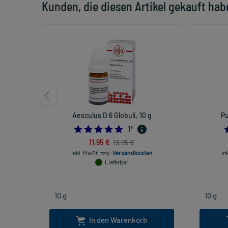
Kunden, die diesen Artikel gekauft hab
Aesculus D 6 Globuli, 10 g
Pu
5.0
1
*
11,95 €
13,95 €
inkl. MwSt.
zzgl.
Versandkosten
in
Lieferbar
In den Warenkorb