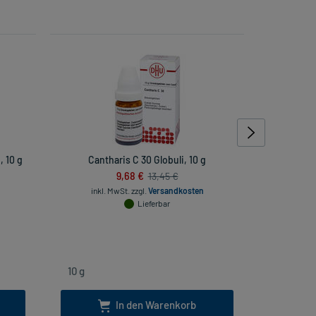
 10 g
Cantharis C 30 Globuli, 10 g
Arn
9,68 €
13,45 €
inkl. MwSt.
zzgl.
Versandkosten
Lieferbar
inkl
In den Warenkorb