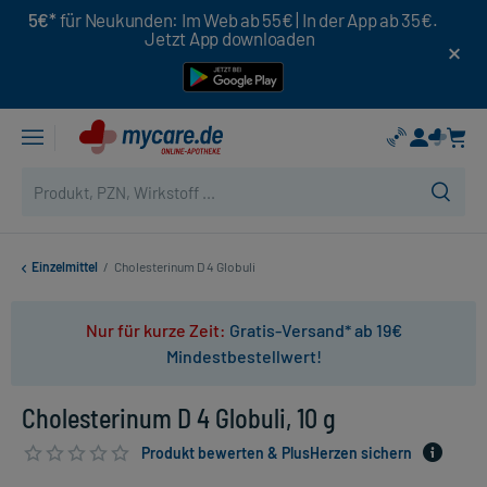
5€*
für Neukunden: Im Web ab 55€ | In der App ab 35€.
Jetzt App downloaden
Einzelmittel
/
Cholesterinum D 4 Globuli
Nur für kurze Zeit:
Gratis-Versand* ab 19€
Mindestbestellwert!
Cholesterinum D 4 Globuli, 10 g
Produkt bewerten & PlusHerzen sichern