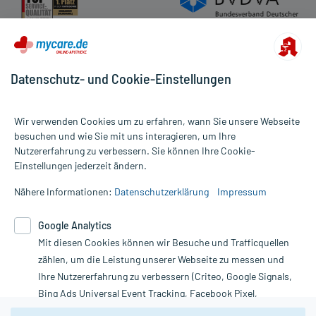
Datenschutz- und Cookie-Einstellungen
Wir verwenden Cookies um zu erfahren, wann Sie unsere Webseite
besuchen und wie Sie mit uns interagieren, um Ihre
Nutzererfahrung zu verbessern. Sie können Ihre Cookie-
Alle Preise gelten inkl. MwSt., ggf. zzgl. Versandkosten
Einstellungen jederzeit ändern.
Informationen auf dieser Website werden ausschließlich für
informative Zwecke zur Verfügung gestellt. Sie ersetzen keinesfalls
Nähere Informationen:
Datenschutzerklärung
Impressum
die Untersuchung und Behandlung durch einen Arzt. Bitte
beachten Sie, dass hierdurch weder Diagnosen gestellt noch
Google Analytics
Therapien eingeleitet werden können. | Diese Webseite benutzt
Mit diesen Cookies können wir Besuche und Trafficquellen
Google Analytics. Lesen Sie bitte dazu die wichtigen Hinweise in
unserer Datenschutzerklärung. Für den Widerruf einer Bestellung
zählen, um die Leistung unserer Webseite zu messen und
nutzen Sie das Formular:
Ihre Nutzererfahrung zu verbessern (Criteo, Google Signals,
Bing Ads Universal Event Tracking, Facebook Pixel,
Vertrag widerrufen
Youtube-Social Plugin).