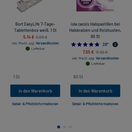
Bort EasyLife 7-Tage-
isla cassis Halspastillen bei
Tablettenbox weiß, 1 St
Halskratzen und Reizhusten,
5,14 €
60 St
6,20 €
inkl. MwSt.
zzgl.
Versandkosten
4.9285714285714
28
*
Lieferbar
7,55 €
11,32 €
inkl. MwSt.
zzgl.
Versandkosten
Lieferbar
In den Warenkorb
In den Warenkorb
Detail- & Pflichtinformationen
Detail- & Pflichtinformationen