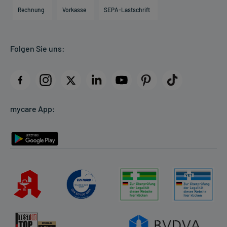
Engagement
Direktabrechnung PKV
Rechnung
Vorkasse
SEPA-Lastschrift
Partner
Apotheke vor Ort
Kundenbewertungen
Folgen Sie uns:
AGB
Impressum
Datenschutz
Cookie-Einstellungen
mycare App:
Rückgabe/Widerruf
Barrierefreiheitserklärung