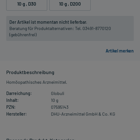
10 g
, D30
10 g
, D200
Der Artikel ist momentan nicht lieferbar.
Beratung für Produktalternativen:
Tel. 03491-8770120
(gebührenfrei)
Produktbeschreibung
Homöopathisches Arzneimittel.
Darreichung:
Globuli
Inhalt:
10 g
PZN:
07595143
Hersteller:
DHU-Arzneimittel GmbH & Co. KG