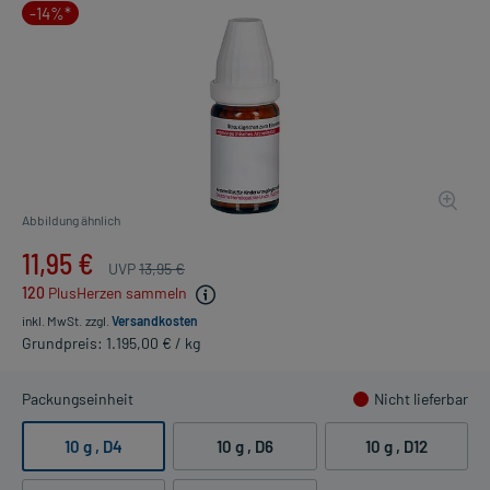
-14%*
Abbildung ähnlich
11,95 €
UVP
13,95 €
120
PlusHerzen sammeln
inkl. MwSt.
zzgl.
Versandkosten
Grundpreis: 1.195,00 € / kg
Packungseinheit
Nicht lieferbar
10 g
, D4
10 g
, D6
10 g
, D12