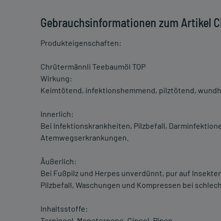
Gebrauchsinformationen zum Artikel 
Produkteigenschaften:
Chrütermännli Teebaumöl TOP
Wirkung:
Keimtötend, infektionshemmend, pilztötend, wundhe
Innerlich:
Bei Infektionskrankheiten, Pilzbefall, Darminfekti
Atemwegserkrankungen.
Äußerlich:
Bei Fußpilz und Herpes unverdünnt, pur auf Insekt
Pilzbefall, Waschungen und Kompressen bei schlech
Inhaltsstoffe:
Terpineol, Monoterpene, Cineol, Pinen.