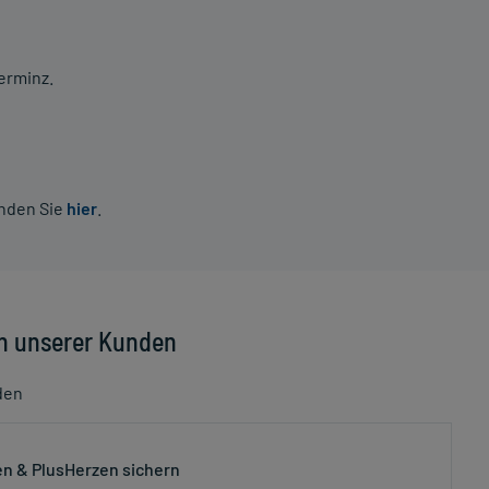
erminz.
inden Sie
hier
.
n unserer Kunden
den
n & PlusHerzen sichern