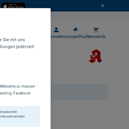
n
E-Rezept App
Anmelden
mycarePlus
Warenkorb
 Sie mit uns
llungen jederzeit
r Webseite zu messen
Tracking, Facebook
uropäischen
 Anwendung geeignet.
eschlossen werden