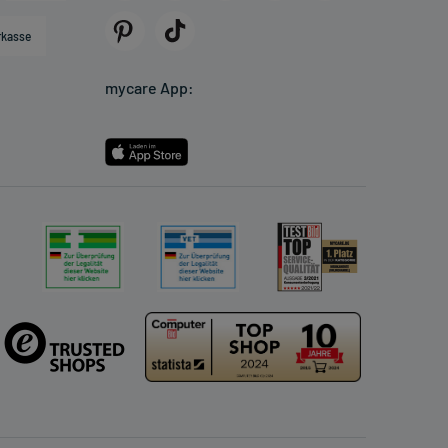
rkasse
mycare App: