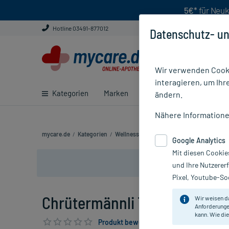
5€*
für Neuk
Hotline 03491-877012
Datenschutz- un
Wir verwenden Cooki
interagieren, um Ihr
Kategorien
Marken
Ratgeber
E-Rezept ei
ändern.
Nähere Information
mycare.de
/
Kategorien
/
Wellness
/
Aromatherapie
/
Ätherische 
Google Analytics
Mit diesen Cookie
und Ihre Nutzerer
Pixel, Youtube-Soc
Chrütermännli Teebaumöl TOP
Wir weisen d
Anforderunge
kann. Wie die
Produkt bewerten & PlusHerzen sichern