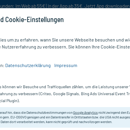
unden: Im Web ab 55€ | In der App ab 35€. Jetzt App downloade
d Cookie-Einstellungen
es um zu erfahren, wann Sie unsere Webseite besuchen und wie
e Nutzererfahrung zu verbessern. Sie können Ihre Cookie-Einste
nlösen
Rezeptur
Aktion %
en:
Datenschutzerklärung
Impressum
Öle & Zubehör
/
Chrütermännli Teebaumöl TOP
s können wir Besuche und Trafficquellen zählen, um die Leistung unsere
Nur für kurze Zeit:
Gratis-Versand* ab 19€ Mindestbestellwert!
fahrung zu verbessern (Criteo, Google Signals, Bing Ads Universal Event 
ial Plugin).
, 10 ml
arauf hin, dass die Datenschutzbestimmungen von
Google Analytics
nicht zwingend den E
Für die innerliche und äußerliche
n gem. EU-DSGVO genügen und ein Datentransfer in Drittstaaten bzw. die USA nicht ausg
 Daten dort verarbeitet werden, kann nicht geprüft und nachvollzogen werden.
Darreichung:
Öl