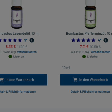
bastus Lavendelöl, 10 ml
Bombastus Pfefferminzöl, 10 
5.0
4.75
9
*
4
*
8,33 €
7,41 €
11,90 €
10,59 €
kl. MwSt.
zzgl.
Versandkosten
inkl. MwSt.
zzgl.
Versandkosten
Lieferbar
Lieferbar
In den Warenkorb
In den Warenkorb
tail- & Pflichtinformationen
Detail- & Pflichtinformationen