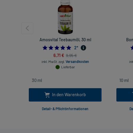
Amosvital Teebaumöl, 30 ml
Bom
5.0
2
*
6,71 €
9,95 €
inkl. MwSt.
zzgl.
Versandkosten
in
Lieferbar
In den Warenkorb
Detail- & Pflichtinformationen
De