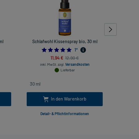
ml
Schlafwohl Kissenspray bio, 30 ml
Lavendelö
5.0
1
*
11,94 €
12,90 €
inkl. MwSt.
zzgl.
Versandkosten
inkl
Lieferbar
In den Warenkorb
Detail- & Pflichtinformationen
Deta