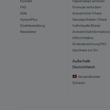
Kontakt
Papierrezept einlösen
FAQ
Formular anfordern
Hilfe
Arzneimittel-Check
mycarePlus
Hausapotheken-Check
Direktbestellung
Individuelle Blister
Newsletter
Arzneimittelinformation
Hilfsmittelbox
Direktabrechnung PKV
Apotheke vor Ort
Außerhalb
Deutschland:
Versandkosten
Schweiz