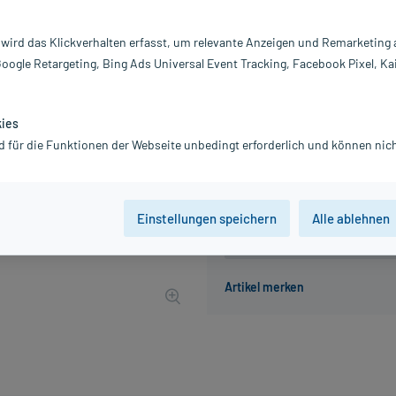
Inhalt:
10
PZN:
07
 wird das Klickverhalten erfasst, um relevante Anzeigen und Remarketing
Hersteller:
Ph
Google Retargeting, Bing Ads Universal Event Tracking, Facebook Pixel, Ka
7,41 €
75
PlusHerzen samme
inkl. MwSt.
zzgl.
Versandkosten
kies
Grundpreis: 741,00 € / l
d für die Funktionen der Webseite unbedingt erforderlich und können nich
Einstellungen speichern
Alle ablehnen
Der Artikel ist momentan nicht
Beratung für Produktalternat