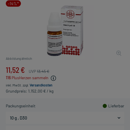
-14%*
Abbildung ähnlich
11,52 €
UVP
13,45 €
116
PlusHerzen sammeln
inkl. MwSt.
zzgl.
Versandkosten
Grundpreis: 1.152,00 € / kg
Packungseinheit
Lieferbar