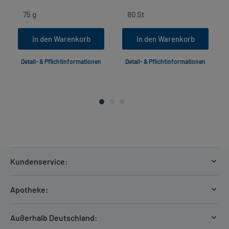
In den Warenkorb
In den Warenkorb
Detail- & Pflichtinformationen
Detail- & Pflichtinformationen
Kundenservice:
Versandkosten
Apotheke:
Zahlungsarten
Ratgeber
Kontakt
Außerhalb Deutschland:
E-Rezept
FAQ