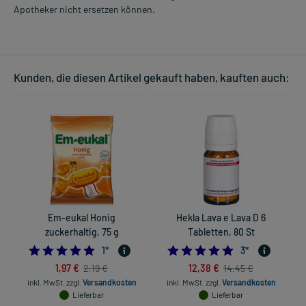
Apotheker nicht ersetzen können.
Kunden, die diesen Artikel gekauft haben, kauften auch:
Em-eukal Honig
Hekla Lava e Lava D 6
C
zuckerhaltig, 75 g
Tabletten, 80 St
5.0
5.0
1
*
3
*
1,97 €
12,38 €
2,19 €
14,45 €
inkl. MwSt.
zzgl.
Versandkosten
inkl. MwSt.
zzgl.
Versandkosten
Lieferbar
Lieferbar