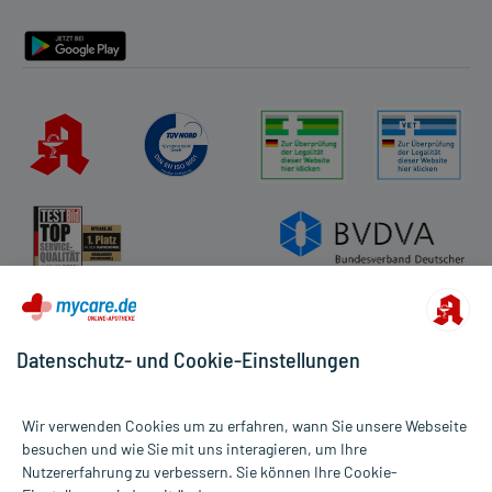
Barrierefreiheitserklärung
Datenschutz- und Cookie-Einstellungen
Wir verwenden Cookies um zu erfahren, wann Sie unsere Webseite
besuchen und wie Sie mit uns interagieren, um Ihre
Nutzererfahrung zu verbessern. Sie können Ihre Cookie-
Alle Preise gelten inkl. MwSt., ggf. zzgl. Versandkosten