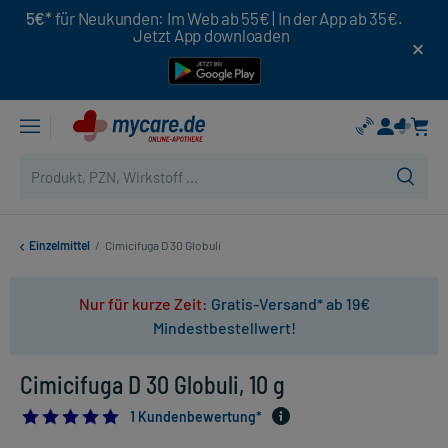
5€*
für Neukunden: Im Web ab 55€ | In der App ab 35€.
Jetzt App downloaden
Einzelmittel
/
Cimicifuga D 30 Globuli
Nur für kurze Zeit:
Gratis-Versand* ab 19€
Mindestbestellwert!
Cimicifuga D 30 Globuli, 10 g
5.0
1 Kundenbewertung*