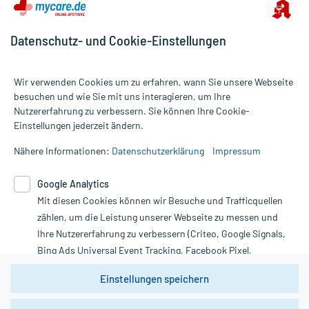
Datenschutz- und Cookie-Einstellungen
Wir verwenden Cookies um zu erfahren, wann Sie unsere Webseite
besuchen und wie Sie mit uns interagieren, um Ihre
Nutzererfahrung zu verbessern. Sie können Ihre Cookie-
Alle Preise gelten inkl. MwSt., ggf. zzgl. Versandkosten
Einstellungen jederzeit ändern.
Informationen auf dieser Website werden ausschließlich für
informative Zwecke zur Verfügung gestellt. Sie ersetzen keinesfalls
Nähere Informationen:
Datenschutzerklärung
Impressum
die Untersuchung und Behandlung durch einen Arzt. Bitte
beachten Sie, dass hierdurch weder Diagnosen gestellt noch
Google Analytics
Therapien eingeleitet werden können. | Diese Webseite benutzt
Mit diesen Cookies können wir Besuche und Trafficquellen
Google Analytics. Lesen Sie bitte dazu die wichtigen Hinweise in
unserer Datenschutzerklärung. Für den Widerruf einer Bestellung
zählen, um die Leistung unserer Webseite zu messen und
nutzen Sie das Formular:
Ihre Nutzererfahrung zu verbessern (Criteo, Google Signals,
Bing Ads Universal Event Tracking, Facebook Pixel,
Vertrag widerrufen
Youtube-Social Plugin).
Einstellungen speichern
Wir weisen darauf hin, dass die
Datenschutzbestimmungen von
Google Analytics
nicht