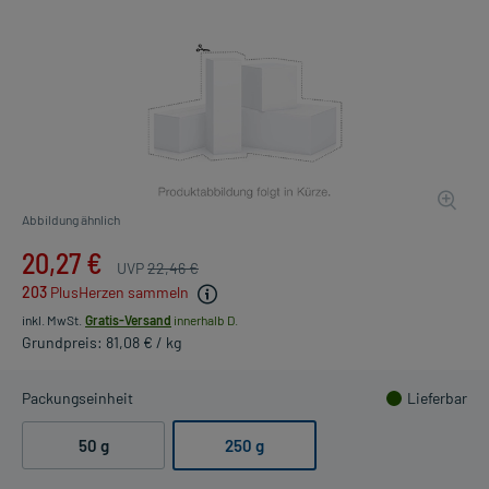
Abbildung ähnlich
20,27 €
UVP
22,46 €
203
PlusHerzen sammeln
inkl. MwSt.
Gratis-Versand
innerhalb D.
Grundpreis: 81,08 € / kg
Packungseinheit
Lieferbar
50 g
250 g