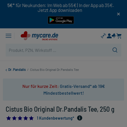
5€*
für Neukunden: Im Web ab 55€ | In der App ab 35€.
Jetzt App downloaden
Dr. Pandalis
/
Cistus Bio Original Dr.Pandalis Tee
Nur für kurze Zeit:
Gratis-Versand* ab 19€
Mindestbestellwert!
Cistus Bio Original Dr.Pandalis Tee, 250 g
5.0
1 Kundenbewertung*