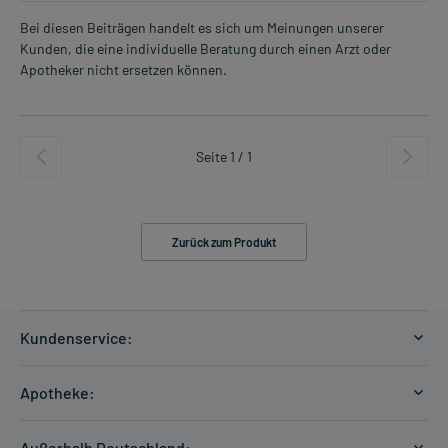
Bei diesen Beiträgen handelt es sich um Meinungen unserer
Kunden, die eine individuelle Beratung durch einen Arzt oder
Apotheker nicht ersetzen können.
Seite 1 / 1
Zurück zum Produkt
Kundenservice:
Versandkosten
Apotheke:
Zahlungsarten
Ratgeber
Kontakt
Außerhalb Deutschland: