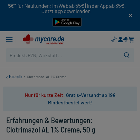
5€*
für Neukunden: Im Web ab 55€ | In der App ab 35€.
Jetzt App downloaden
Hautpilz
/
Clotrimazol AL 1% Creme
Nur für kurze Zeit:
Gratis-Versand* ab 19€
Mindestbestellwert!
Erfahrungen & Bewertungen:
Clotrimazol AL 1% Creme, 50 g