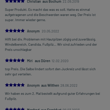
5.0
Christian aus Bochum
22.09.2019
Super Produkt. Es macht das was es soll. Hatte es einmal
aufgetragenen und die Beschwerden waren weg. Der Preis ist
super. Immer wieder gerne.
5.0
Anonym
20.05.2022
Hilft bei div. Problemen mit Hautpilzen zügig und zuverlässig.
Windelbereich, Candida, Fußpilz... Wir sind zufrieden und der
Preis unschlagbar
5.0
Miri aus Düren
12.02.2020
top Preis. Die Salbe lindert sofort den Juckreiz und lässt sich
sehr gut verteilen.
5.0
Anonym aus Wilthen
28.06.2022
Wir haben es zum 2. Mal bestellt aufgrund guter Erfahrungen bei
Fußpilz.
5.0
Manfred aus Frankfurt
09.03.2023