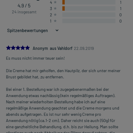
4
1
4,9 / 5
3
1
24 insgesamt
2
0
1
0
5.0
Anonym aus Vahldorf
22.09.2019
Es muss nicht immer teuer sein!
Die Creme hat mir geholfen, den Hautpilz, der sich unter meiner
Brust gebildet hat, zu entfernen.
Bei einer 1. Bestellung war ich zugegebenermaßen bei der
Anwendung etwas nachlässig (kein regelmäßiges Auftragen).
Nach meiner wiederholten Bestellung habe ich auf eine
regelmäßige Anwendung geachtet und die Creme morgens und
abends aufgetragen. Es ist nur sehr wenig Creme pro
Anwendung nötig (ca.1-2 cm), Daher reicht sie auch (50g) für
eine ganzheitliche Behandlung, d.h. bis zur Heilung. Man sollte
allerdings auch nach Abheilung des Pilzes darauf achten, die