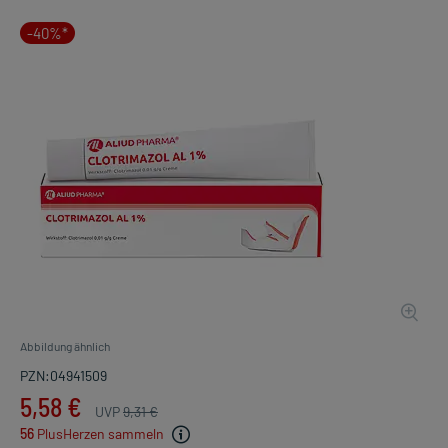
-40%*
Abbildung ähnlich
PZN:04941509
5,58 €
UVP
9,31 €
56
PlusHerzen sammeln