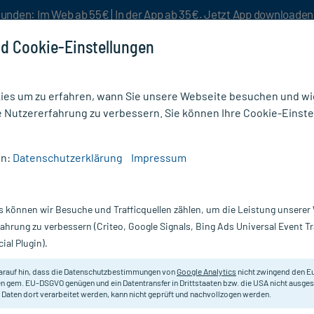
unden: Im Web ab 55€ | In der App ab 35€. Jetzt App downloade
d Cookie-Einstellungen
es um zu erfahren, wann Sie unsere Webseite besuchen und wie
e Nutzererfahrung zu verbessern. Sie können Ihre Cookie-Einste
nlösen
Rezeptur
Aktion %
en:
Datenschutzerklärung
Impressum
creme
/
Colgate Total Original Zahnpasta
s können wir Besuche und Trafficquellen zählen, um die Leistung unsere
Nur für kurze Zeit:
Gratis-Versand* ab 19€ Mindestbestellwert!
fahrung zu verbessern (Criteo, Google Signals, Bing Ads Universal Event 
ial Plugin).
sta, 75 ml
Colgate
arauf hin, dass die Datenschutzbestimmungen von
Google Analytics
nicht zwingend den E
n gem. EU-DSGVO genügen und ein Datentransfer in Drittstaaten bzw. die USA nicht ausg
 Daten dort verarbeitet werden, kann nicht geprüft und nachvollzogen werden.
Zur Bekämpfung von Bakterien auf
Zahnfleisch.