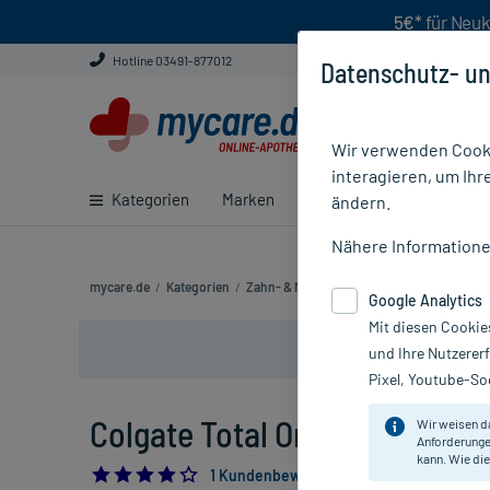
5€*
für Neuk
Hotline 03491-877012
Datenschutz- un
Wir verwenden Cooki
interagieren, um Ihr
Kategorien
Marken
Ratgeber
E-Rezept ei
ändern.
Nähere Information
mycare.de
/
Kategorien
/
Zahn- & Mundpflege
/
Zahnpasta & Zahn
Google Analytics
Mit diesen Cookie
und Ihre Nutzerer
Pixel, Youtube-Soc
Colgate Total Original Zahnpa
Wir weisen d
Anforderunge
kann. Wie die
4.0
1 Kundenbewertung*