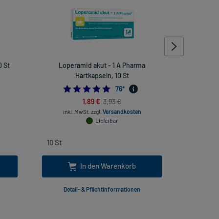
0 St
Loperamid akut - 1 A Pharma
CeraVe H
Hartkapseln, 10 St
454545454
4.947368421052632
76
*
inkl
1,89 €
3,93 €
inkl. MwSt.
zzgl.
Versandkosten
Lieferbar
In den Warenkorb
Detail- & Pflichtinformationen
Deta