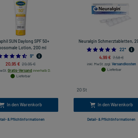
aphil SUN Daylong SPF 50+
Neuralgin Schmerztabletten, 2
posomale Lotion, 200 ml
4.954545
22
*
4.555555555555555
9
*
4,99 €
7,58 €
20,95 €
29,95 €
inkl. MwSt.
zzgl.
Versandkosten
Lieferbar
MwSt.
Gratis-Versand
innerhalb D.
Lieferbar
In den Warenkorb
In den Warenkorb
tail- & Pflichtinformationen
Detail- & Pflichtinformationen