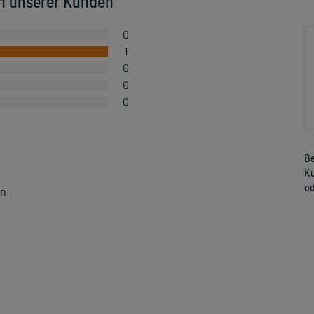
n unserer Kunden
0
1
0
0
0
Be
Ku
od
n.