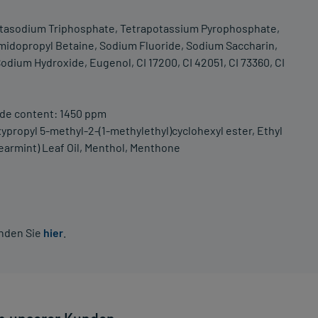
Pentasodium Triphosphate, Tetrapotassium Pyrophosphate,
midopropyl Betaine, Sodium Fluoride, Sodium Saccharin,
dium Hydroxide, Eugenol, CI 17200, CI 42051, CI 73360, CI
ide content: 1450 ppm
ypropyl 5-methyl-2-(1-methylethyl)cyclohexyl ester, Ethyl
armint) Leaf Oil, Menthol, Menthone
inden Sie
hier
.