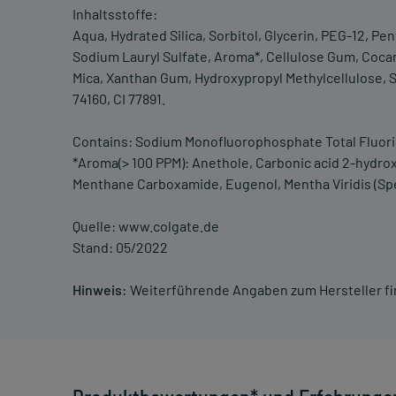
Inhaltsstoffe:
Aqua, Hydrated Silica, Sorbitol, Glycerin, PEG-12, 
Sodium Lauryl Sulfate, Aroma*, Cellulose Gum, Coca
Mica, Xanthan Gum, Hydroxypropyl Methylcellulose, So
74160, CI 77891.
Contains: Sodium Monofluorophosphate Total Fluor
*Aroma(> 100 PPM): Anethole, Carbonic acid 2-hydrox
Menthane Carboxamide, Eugenol, Mentha Viridis (Spe
Quelle: www.colgate.de
Stand: 05/2022
Hinweis:
Weiterführende Angaben zum Hersteller f