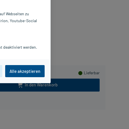
ahnpasta
 auf Webseiten zu
 ml
irion, Youtube-Social
235140
P GABA GmbH
meln
t deaktiviert werden.
Alle akzeptieren
Lieferbar
In den Warenkorb