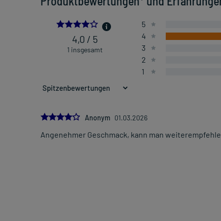
Produktbewertungen* und Erfahrunge
4.0
5
4
4,0 / 5
3
1 insgesamt
2
1
4.0
Anonym
01.03.2026
Angenehmer Geschmack, kann man weiterempfehle