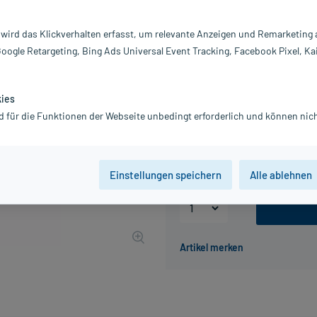
Darreichung:
Z
 wird das Klickverhalten erfasst, um relevante Anzeigen und Remarketing
Inhalt:
75
Google Retargeting, Bing Ads Universal Event Tracking, Facebook Pixel, Ka
PZN:
15
Hersteller:
C
6,96 €
kies
70
PlusHerzen sam
d für die Funktionen der Webseite unbedingt erforderlich und können nich
inkl. MwSt.
zzgl.
Versandkosten
Grundpreis: 92,80 € / l
Einstellungen speichern
Alle ablehnen