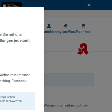
n
E-Rezept App
Anmelden
mycarePlus
Warenkorb
 Sie mit uns
llungen jederzeit
r Webseite zu messen
Tracking, Facebook
uropäischen
eschlossen werden
 den Zähnen, der Zunge, den Wangeninnenseiten und dem