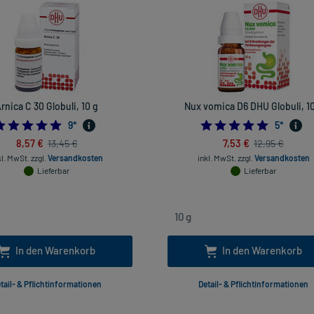
rnica C 30 Globuli, 10 g
Nux vomica D6 DHU Globuli, 10
4.888888888888889
5.0
9
*
5
*
8,57 €
7,53 €
13,45 €
12,95 €
kl. MwSt.
zzgl.
Versandkosten
inkl. MwSt.
zzgl.
Versandkosten
Lieferbar
Lieferbar
In den Warenkorb
In den Warenkorb
tail- & Pflichtinformationen
Detail- & Pflichtinformationen