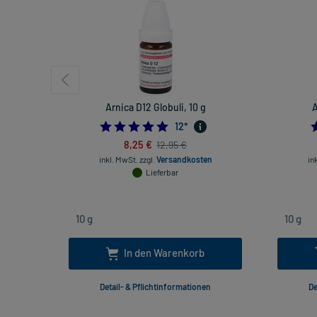
Arnica D12 Globuli, 10 g
A
5.0
12
*
8,25 €
12,95 €
inkl. MwSt.
zzgl.
Versandkosten
in
Lieferbar
In den Warenkorb
Detail- & Pflichtinformationen
De