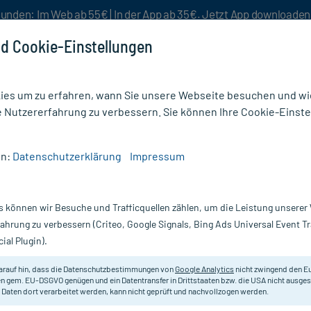
unden: Im Web ab 55€ | In der App ab 35€. Jetzt App downloade
d Cookie-Einstellungen
es um zu erfahren, wann Sie unsere Webseite besuchen und wie
e Nutzererfahrung zu verbessern. Sie können Ihre Cookie-Einste
nlösen
Rezeptur
Aktion %
en:
Datenschutzerklärung
Impressum
IS D 4
s können wir Besuche und Trafficquellen zählen, um die Leistung unsere
Nur für kurze Zeit:
Gratis-Versand* ab 19€ Mindestbestellwert!
fahrung zu verbessern (Criteo, Google Signals, Bing Ads Universal Event 
ial Plugin).
DHU - Einzelmittel
arauf hin, dass die Datenschutzbestimmungen von
Google Analytics
nicht zwingend den E
n gem. EU-DSGVO genügen und ein Datentransfer in Drittstaaten bzw. die USA nicht ausg
 Daten dort verarbeitet werden, kann nicht geprüft und nachvollzogen werden.
Homöopathisches Arzneimittel.