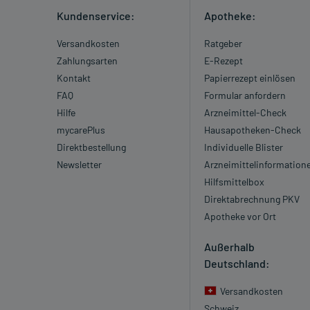
Kundenservice:
Apotheke:
Versandkosten
Ratgeber
Zahlungsarten
E-Rezept
Kontakt
Papierrezept einlösen
FAQ
Formular anfordern
Hilfe
Arzneimittel-Check
mycarePlus
Hausapotheken-Check
Direktbestellung
Individuelle Blister
Newsletter
Arzneimittelinformation
Hilfsmittelbox
Direktabrechnung PKV
Apotheke vor Ort
Außerhalb
Deutschland:
Versandkosten
Schweiz