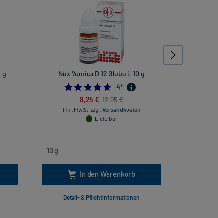
 g
Nux Vomica D 12 Globuli, 10 g
Rhus toxi
rheuma
4.75
4
*
8,25 €
12,95 €
inkl. MwSt.
zzgl.
Versandkosten
Lieferbar
inkl
In den Warenkorb
Detail- & Pflichtinformationen
Deta