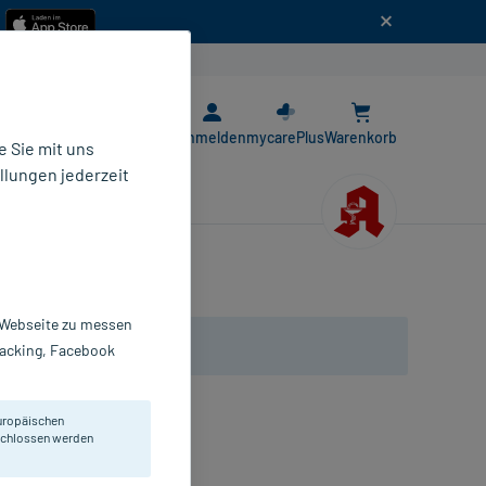
n
E-Rezept App
Anmelden
mycarePlus
Warenkorb
 Sie mit uns
llungen jederzeit
r Webseite zu messen
Tracking, Facebook
uropäischen
eschlossen werden