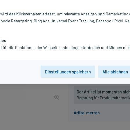
Darreichung:
Ta
Inhalt:
80
 wird das Klickverhalten erfasst, um relevante Anzeigen und Remarketing
PZN:
0
Google Retargeting, Bing Ads Universal Event Tracking, Facebook Pixel, Ka
Hersteller:
DH
12,38 €
UVP
14,45 €
124
P
kies
inkl. MwSt.
zzgl.
Versandkosten
d für die Funktionen der Webseite unbedingt erforderlich und können nich
Packungseinheit
Einstellungen speichern
Alle ablehnen
80 St
, D4
80 St
, D6
Der Artikel ist momentan nicht
Beratung für Produktalternat