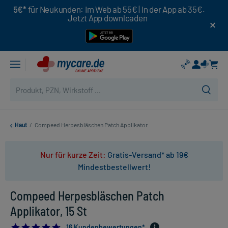
5€*
für Neukunden: Im Web ab 55€ | In der App ab 35€.
Jetzt App downloaden
Haut
/
Compeed Herpesbläschen Patch Applikator
Nur für kurze Zeit:
Gratis-Versand* ab 19€
Mindestbestellwert!
Compeed Herpesbläschen Patch
Applikator, 15 St
4.6875
16 Kundenbewertungen*