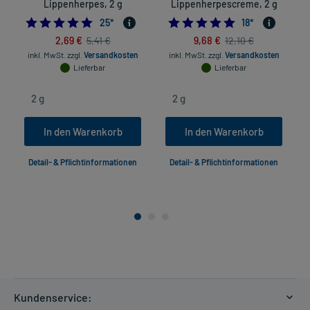
Lippenherpes, 2 g
Lippenherpescreme, 2 g
4.68
5.0
25
*
18
*
2,69 €
9,68 €
5,41 €
12,10 €
inkl. MwSt.
zzgl.
Versandkosten
inkl. MwSt.
zzgl.
Versandkosten
Lieferbar
Lieferbar
In den Warenkorb
In den Warenkorb
Detail- & Pflichtinformationen
Detail- & Pflichtinformationen
Kundenservice: