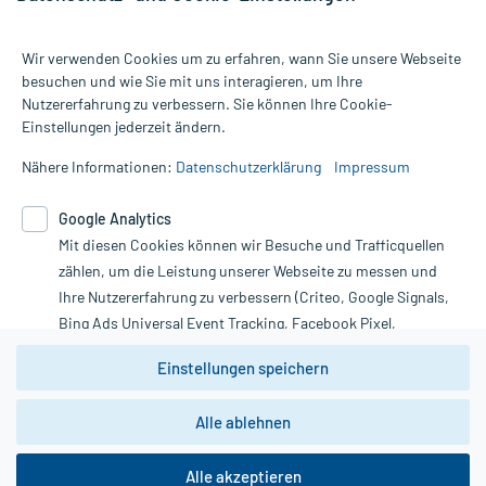
Wir verwenden Cookies um zu erfahren, wann Sie unsere Webseite
besuchen und wie Sie mit uns interagieren, um Ihre
Nutzererfahrung zu verbessern. Sie können Ihre Cookie-
Alle Preise gelten inkl. MwSt., ggf. zzgl. Versandkosten
Einstellungen jederzeit ändern.
Informationen auf dieser Website werden ausschließlich für
informative Zwecke zur Verfügung gestellt. Sie ersetzen keinesfalls
Nähere Informationen:
Datenschutzerklärung
Impressum
die Untersuchung und Behandlung durch einen Arzt. Bitte
beachten Sie, dass hierdurch weder Diagnosen gestellt noch
Google Analytics
Therapien eingeleitet werden können. | Diese Webseite benutzt
Mit diesen Cookies können wir Besuche und Trafficquellen
Google Analytics. Lesen Sie bitte dazu die wichtigen Hinweise in
unserer Datenschutzerklärung. Für den Widerruf einer Bestellung
zählen, um die Leistung unserer Webseite zu messen und
nutzen Sie das Formular:
Ihre Nutzererfahrung zu verbessern (Criteo, Google Signals,
Bing Ads Universal Event Tracking, Facebook Pixel,
Vertrag widerrufen
Youtube-Social Plugin).
Einstellungen speichern
Wir weisen darauf hin, dass die
Datenschutzbestimmungen von
Google Analytics
nicht
Alle ablehnen
*Hinweise zu unseren Aktionen und Bewertungen
zwingend den Europäischen Anforderungen gem. EU-
DSGVO genügen und ein Datentransfer in Drittstaaten bzw.
die USA nicht ausgeschlossen werden kann. Wie die
Alle akzeptieren
Daten dort verarbeitet werden, kann nicht geprüft und