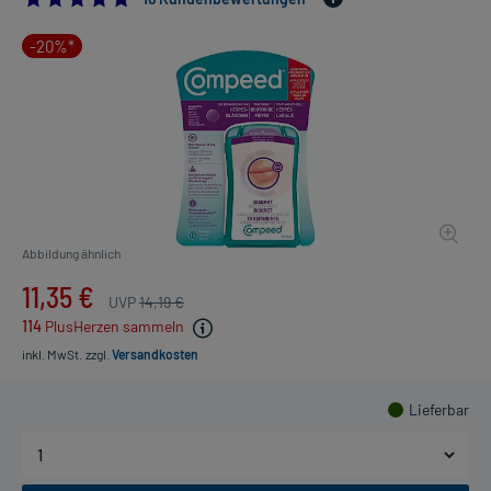
-20%*
Abbildung ähnlich
11,35 €
UVP
14,19 €
114
PlusHerzen sammeln
inkl. MwSt.
zzgl.
Versandkosten
Lieferbar