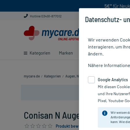
5€*
für Neuk
Hotline 03491-877012
Datenschutz- un
Wir verwenden Cooki
interagieren, um Ihr
Kategorien
Marken
Ratgeber
E-Rezept ei
ändern.
Nähere Information
mycare.de
/
Kategorien
/
Augen, Nase & Ohren
/
Augen
/
Trockene
Google Analytics
Mit diesen Cookie
und Ihre Nutzerer
Pixel, Youtube-Soc
Conisan N Augentropfen, 20X
Wir weisen d
Anforderunge
kann. Wie die
Produkt bewerten & PlusHerzen sichern