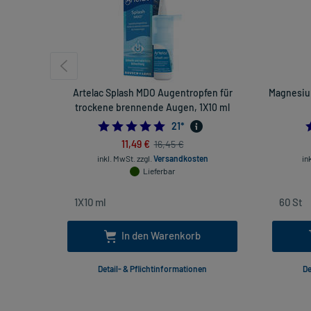
Artelac Splash MDO Augentropfen für
Magnesiu
trockene brennende Augen, 1X10 ml
4.761904761904762
21
*
11,49 €
16,45 €
inkl. MwSt.
zzgl.
Versandkosten
in
Lieferbar
In den Warenkorb
Detail- & Pflichtinformationen
De