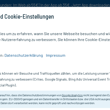
unden: Im Web ab 55€ | In der App ab 35€. Jetzt App downloade
d Cookie-Einstellungen
es um zu erfahren, wann Sie unsere Webseite besuchen und wie
e Nutzererfahrung zu verbessern. Sie können Ihre Cookie-Einste
nlösen
Rezeptur
Aktion %
en:
Datenschutzerklärung
Impressum
 Augen
/
Conisan N Augentropfen
s können wir Besuche und Trafficquellen zählen, um die Leistung unsere
Nur für kurze Zeit:
Gratis-Versand* ab 19€ Mindestbestellwert!
fahrung zu verbessern (Criteo, Google Signals, Bing Ads Universal Event 
ial Plugin).
0.5 ml
arauf hin, dass die Datenschutzbestimmungen von
Google Analytics
nicht zwingend den E
Zur Behandlung und Vorbeugung v
n gem. EU-DSGVO genügen und ein Datentransfer in Drittstaaten bzw. die USA nicht ausg
 Daten dort verarbeitet werden, kann nicht geprüft und nachvollzogen werden.
Darreichung:
Au