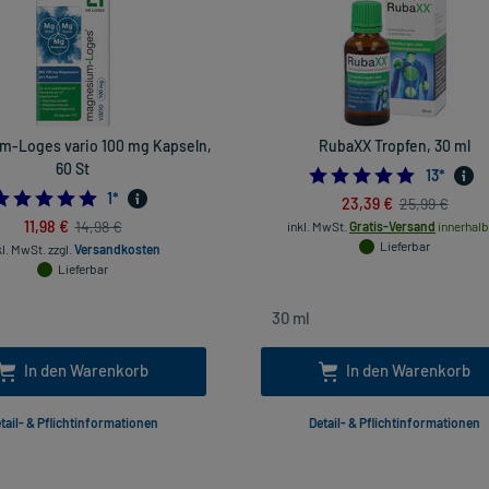
m-Loges vario 100 mg Kapseln,
RubaXX Tropfen, 30 ml
60 St
4.769230
13
*
5.0
1
*
23,39 €
25,99 €
11,98 €
14,98 €
inkl. MwSt.
Gratis-Versand
innerhalb
Lieferbar
kl. MwSt.
zzgl.
Versandkosten
Lieferbar
In den Warenkorb
In den Warenkorb
tail- & Pflichtinformationen
Detail- & Pflichtinformationen