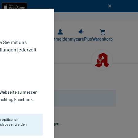
n
E-Rezept App
Anmelden
mycarePlus
Warenkorb
 Sie mit uns
llungen jederzeit
r Webseite zu messen
Tracking, Facebook
uropäischen
on Symptomen trockener Augen.
eschlossen werden
gentropfen