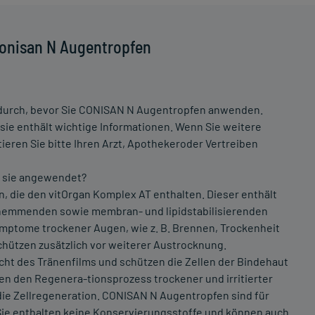
Conisan N Augentropfen
durch, bevor Sie CONISAN N Augentropfen anwenden.
ie enthält wichtige Informationen. Wenn Sie weitere
eren Sie bitte Ihren Arzt, Apothekeroder Vertreiben
 sie angewendet?
 die den vitOrgan Komplex AT enthalten. Dieser enthält
shemmenden sowie membran- und lipidstabilisierenden
mptome trockener Augen, wie z. B. Brennen, Trockenheit
hützen zusätzlich vor weiterer Austrocknung.
cht des Tränenfilms und schützen die Zellen der Bindehaut
en den Regenera-tionsprozess trockener und irritierter
ie Zellregeneration. CONISAN N Augentropfen sind für
Sie enthalten keine Konservierungsstoffe und können auch