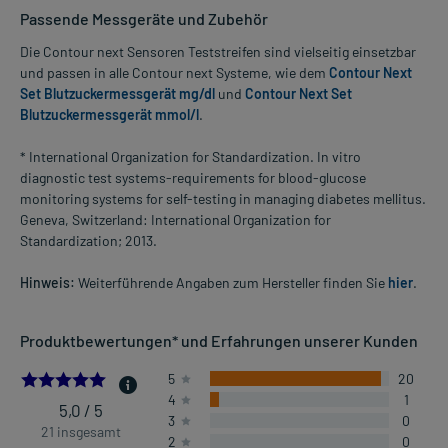
Passende Messgeräte und Zubehör
Die Contour next Sensoren Teststreifen sind vielseitig einsetzbar
und passen in alle Contour next Systeme, wie dem
Contour Next
Set Blutzuckermessgerät mg/dl
und
Contour Next Set
Blutzuckermessgerät mmol/l
.
* International Organization for Standardization. In vitro
diagnostic test systems-requirements for blood-glucose
monitoring systems for self-testing in managing diabetes mellitus.
Geneva, Switzerland: International Organization for
Standardization; 2013.
Hinweis:
Weiterführende Angaben zum Hersteller finden Sie
hier
.
Produktbewertungen* und Erfahrungen unserer Kunden
4.9523809523809526
5
20
4
1
5,0 / 5
3
0
21 insgesamt
2
0