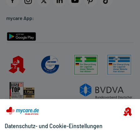
Cookie-Einstellungen
mycare App:
Rückgabe/Widerruf
Barrierefreiheitserklärung
Datenschutz- und Cookie-Einstellungen