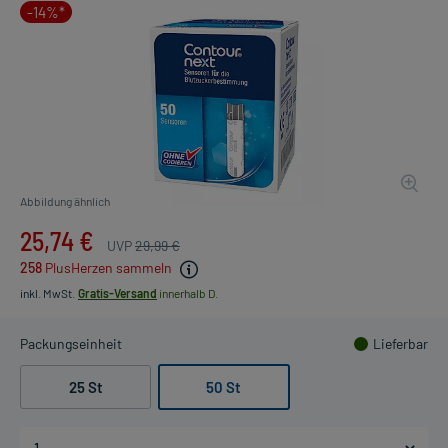
-14%*
Abbildung ähnlich
25,74 €
UVP
29,99 €
258
PlusHerzen sammeln
inkl. MwSt.
Gratis-Versand
innerhalb D.
Packungseinheit
Lieferbar
25 St
50 St