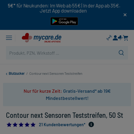
5€*
für Neukunden: Im Web ab 55€ | In der App ab 35€.
Jetzt App downloaden
Blutzucker
/
Contour next Sensoren Teststreifen
Nur für kurze Zeit:
Gratis-Versand* ab 19€
Mindestbestellwert!
Contour next Sensoren Teststreifen, 50 St
4.9523809523809526
21 Kundenbewertungen*