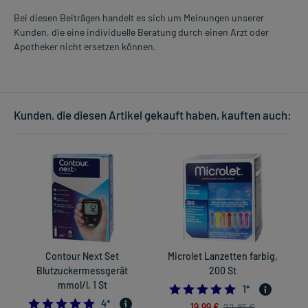
Bei diesen Beiträgen handelt es sich um Meinungen unserer
Kunden, die eine individuelle Beratung durch einen Arzt oder
Apotheker nicht ersetzen können.
Kunden, die diesen Artikel gekauft haben, kauften auch:
Contour Next Set
Microlet Lanzetten farbig,
Blutzuckermessgerät
200 St
mmol/l, 1 St
5.0
1
*
4.75
4
*
19,99 €
22,85 €